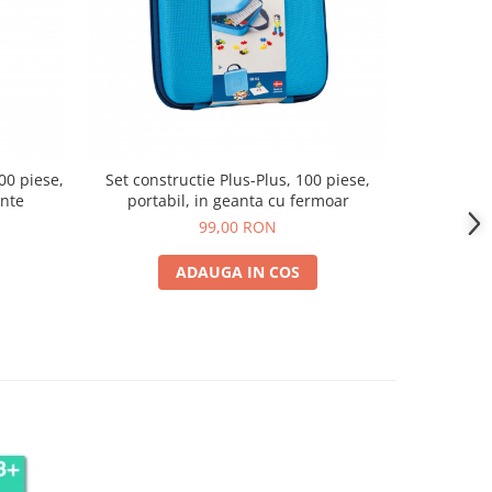
00 piese,
Set constructie Plus-Plus, 100 piese,
Set constru
ente
portabil, in geanta cu fermoar
porta
99,00 RON
ADAUGA IN COS