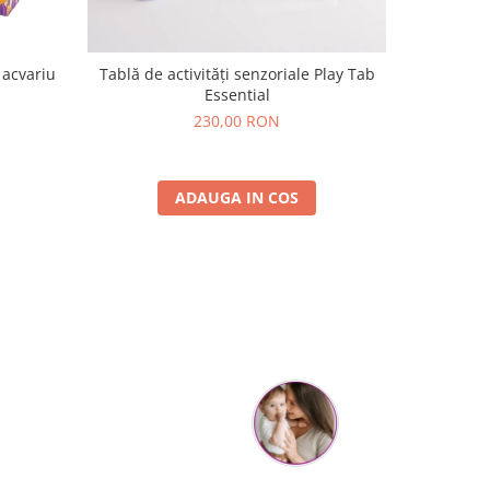
 acvariu
Tablă de activități senzoriale Play Tab
Set DIY e
Essential
230,00 RON
ADAUGA IN COS
Cristina Hanga