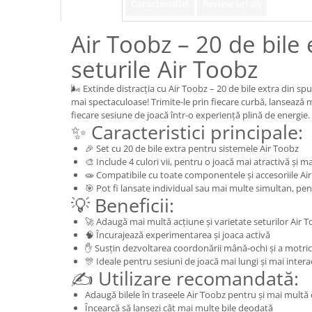
Caracteristici
Review-uri
(0)
Descriere
Air Toobz – 20 de bile
seturile Air Toobz
🌬️ Extinde distracția cu Air Toobz – 20 de bile extra din s
mai spectaculoase! Trimite-le prin fiecare curbă, lansează
fiecare sesiune de joacă într-o experiență plină de energie.
✨ Caracteristici principale:
🎉 Set cu 20 de bile extra pentru sistemele Air Toobz
🎨 Include 4 culori vii, pentru o joacă mai atractivă și 
🧫 Compatibile cu toate componentele și accesoriile Ai
🎯 Pot fi lansate individual sau mai multe simultan, pen
💡 Beneficii:
🚀 Adaugă mai multă acțiune și varietate seturilor Air 
🧠 Încurajează experimentarea și joaca activă
✋ Susțin dezvoltarea coordonării mână-ochi și a motricit
🎊 Ideale pentru sesiuni de joacă mai lungi și mai intera
✍️ Utilizare recomandată:
Adaugă bilele în traseele Air Toobz pentru și mai multă 
Încearcă să lansezi cât mai multe bile deodată