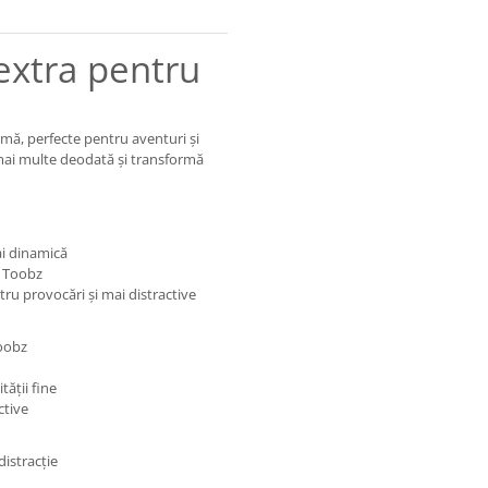
 extra pentru
pumă, perfecte pentru aventuri și
 mai multe deodată și transformă
mai dinamică
r Toobz
tru provocări și mai distractive
Toobz
ății fine
ctive
distracție