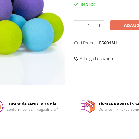
IN STOC
Durata de livrare:
24-48 ore
ADAUG
Cod Produs:
F5601ML
Adauga la Favorite
Drept de retur in 14 zile
Livrare RAPIDA in 2
conform politicii magazinului*
De la confirmarea com