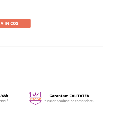
A IN COS
4/48h
Garantam CALITATEA
enzii*
tuturor produselor comandate.