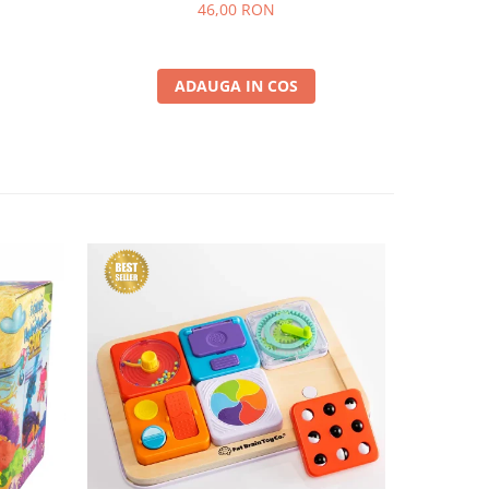
curcubeu si stele
46,00 RON
ADAUGA IN COS