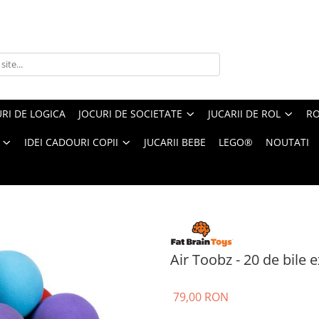
RI DE LOGICA
JOCURI DE SOCIETATE
JUCARII DE ROL
RO
IDEI CADOURI COPII
JUCARII BEBE
LEGO®
NOUTATI
 - 20 de bile extra pentru seturile Air Toobz
Air Toobz - 20 de bile 
79,00 RON