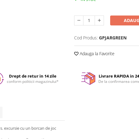
Durata de livrare:
24-48 ore
ADAUG
Cod Produs:
GPJARGREEN
Adauga la Favorite
Drept de retur in 14 zile
Livrare RAPIDA in 2
conform politicii magazinului*
De la confirmarea com
s. excursie cu un borcan de joc