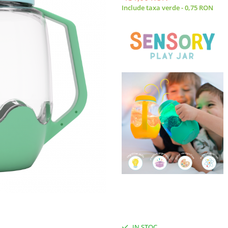
Include taxa verde - 0,75 RON
Priveste-ma cum luminez. Doar ad
lumineaza cand adaugi apa
potrivit pentru copii, manere mo
personalizabil si interactiv
IN STOC