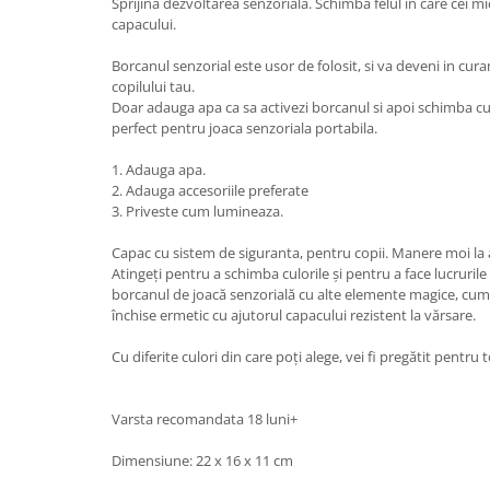
Sprijina dezvoltarea senzoriala. Schimba felul in care cei mic
capacului.
Borcanul senzorial este usor de folosit, si va deveni in cu
copilului tau.
Doar adauga apa ca sa activezi borcanul si apoi schimba cu
perfect pentru joaca senzoriala portabila.
1. Adauga apa.
2. Adauga accesoriile preferate
3. Priveste cum lumineaza.
Capac cu sistem de siguranta, pentru copii. Manere moi la 
Atingeți pentru a schimba culorile și pentru a face lucruril
borcanul de joacă senzorială cu alte elemente magice, cum a
închise ermetic cu ajutorul capacului rezistent la vărsare.
Cu diferite culori din care poți alege, vei fi pregătit pentru 
Varsta recomandata 18 luni+
Dimensiune: 22 x 16 x 11 cm