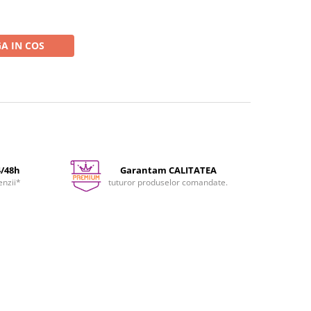
A IN COS
4/48h
Garantam CALITATEA
enzii*
tuturor produselor comandate.