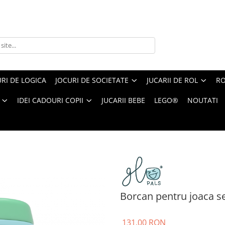
RI DE LOGICA
JOCURI DE SOCIETATE
JUCARII DE ROL
RO
IDEI CADOURI COPII
JUCARII BEBE
LEGO®
NOUTATI
Borcan pentru joaca senzoriala, verde
Borcan pentru joaca se
131,00 RON