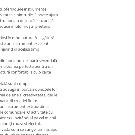
ci, oferindu-le instrumente
itatea și simțurile, îi poate ajuta
stru borcan de joacă senzorială
aduce micilor noștri prieteni:
ioși în mod natural în legătură
 este un instrument excelent
rijinind în același timp
 din borcanul de joacă senzorială
 completarea perfectă pentru un
lectură confortabilă cu o carte
rială sunt complet
u a adăuga în borcan obiectele lor
a de sine și creativitatea, dar le
rtorii creației finite.
e un instrument extraordinar
 de comunicare. O activitate cu
ionez), invitându-l pe cel mic să
plorați cauza și efectul,
să vadă cum se stinge lumina, apoi
canului să se aprindă din nou.