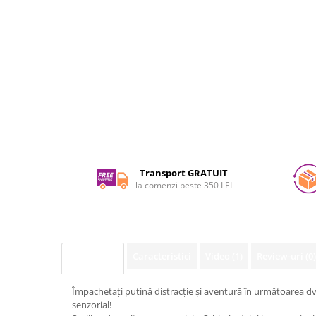
pe
Facebook
Transport GRATUIT
la comenzi peste 350 LEI
Caracteristici
Video
(1)
Review-uri
(0)
Descriere
Împachetați puțină distracție și aventură în următoarea dv
senzorial!