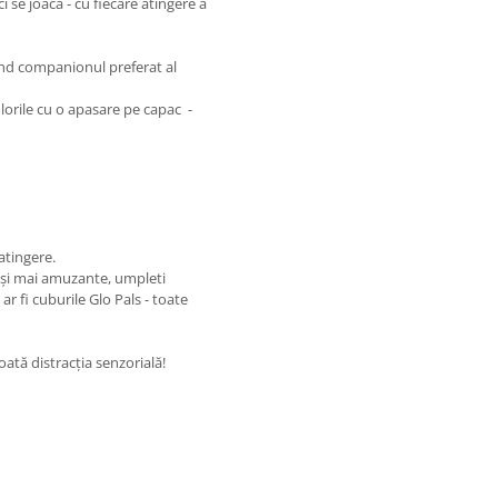
i se joaca - cu fiecare atingere a
rand companionul preferat al
lorile cu o apasare pe capac -
atingere.
e și mai amuzante, umpleti
r fi cuburile Glo Pals - toate
toată distracția senzorială!