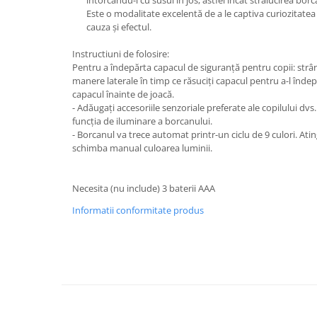
Este o modalitate excelentă de a le captiva curiozitatea
cauza și efectul.
Instructiuni de folosire:
Pentru a îndepărta capacul de siguranță pentru copii: strân
manere laterale în timp ce răsuciți capacul pentru a-l îndepă
capacul înainte de joacă.
- Adăugați accesoriile senzoriale preferate ale copilului dvs
funcția de iluminare a borcanului.
- Borcanul va trece automat printr-un ciclu de 9 culori. Ati
schimba manual culoarea luminii.
Necesita (nu include) 3 baterii AAA
Informatii conformitate produs