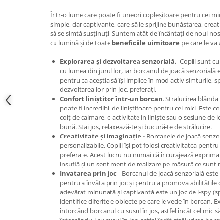
Într-o lume care poate fi uneori copleșitoare pentru cei mi
simple, dar captivante, care să le sprijine bunăstarea, creativ
să se simtă susținuți. Suntem atât de încântați de noul no
cu lumină și de toate
beneficiile uimitoare
pe care le va 
Explorarea și dezvoltarea senzorială.
Copiii sunt cur
cu lumea din jurul lor, iar borcanul de joacă senzorială
pentru ca aceștia să își implice în mod activ simțurile, sp
dezvoltarea lor prin joc. preferați.
Confort liniștitor într-un borcan
. Stralucirea blânda
poate fi incredibil de liniștitoare pentru cei mici. Este
colț de calmare, o activitate in liniște sau o sesiune de 
bună. Stai jos, relaxează-te și bucură-te de strălucire.
Creativitate și imaginație -
Borcanele de joacă senzo
personalizabile. Copiii își pot folosi creativitatea pentr
preferate. Acest lucru nu numai că încurajează exprimare
insuflă și un sentiment de realizare pe măsură ce sunt ma
Invatarea prin joc
- Borcanul de joacă senzorială est
pentru a învăța prin joc și pentru a promova abilitățile
adevărat minunată și captivantă este un joc de i-spy (sp
identifice diferitele obiecte pe care le vede în borcan. Ex
întorcând borcanul cu susul în jos, astfel încât cel mic 
întorcându-l cu susul în jos, astfel încât strălucirea bor