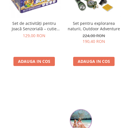
Set de activități pentru
Set pentru explorarea
Joacă Senzorială – cutie
naturii, Outdoor Adventure
multi-senzorială
129,00 RON
224,00 RON
190,40 RON
ADAUGA IN COS
ADAUGA IN COS
Parerea clientilor conteaza: