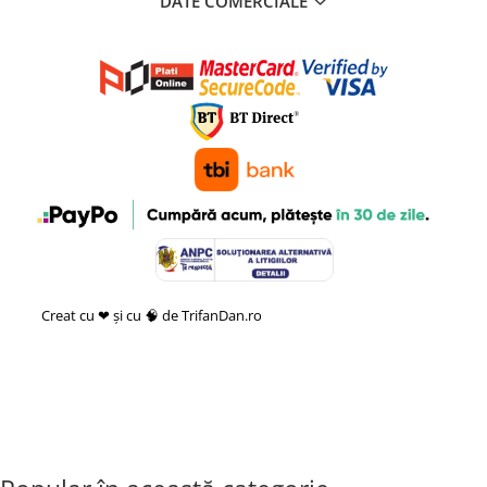
DATE COMERCIALE
Creat cu ❤ și cu 🧠 de TrifanDan.ro
si
Platforma E-commerce by
Gomag