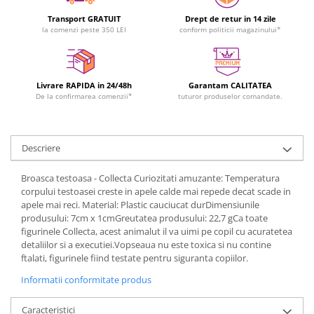
Transport GRATUIT
Drept de retur in 14 zile
la comenzi peste 350 LEI
conform politicii magazinului*
Livrare RAPIDA in 24/48h
Garantam CALITATEA
De la confirmarea comenzii*
tuturor produselor comandate.
Descriere
Broasca testoasa - Collecta Curiozitati amuzante: Temperatura
corpului testoasei creste in apele calde mai repede decat scade in
apele mai reci. Material: Plastic cauciucat durDimensiunile
produsului: 7cm x 1cmGreutatea produsului: 22,7 gCa toate
figurinele Collecta, acest animalut il va uimi pe copil cu acuratetea
detaliilor si a executiei.Vopseaua nu este toxica si nu contine
ftalati, figurinele fiind testate pentru siguranta copiilor.
Informatii conformitate produs
Caracteristici