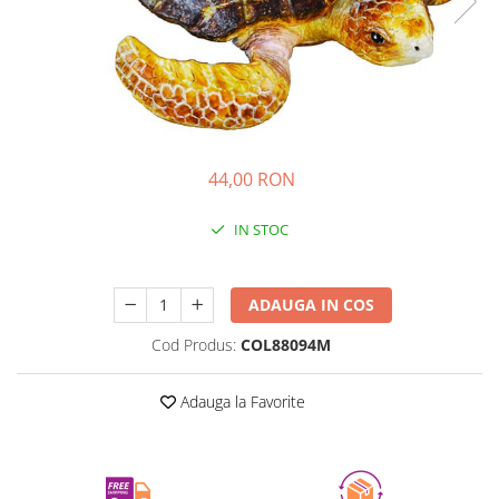
Experimente
Saltele Yoga
Stilouri
Teatru de papusi
Jucarii dentitie
Umbrele
Tempera și acuarele
Jucarii Senzoriale
44,00 RON
IN STOC
Durata de livrare:
24-48 ore
ADAUGA IN COS
Cod Produs:
COL88094M
Adauga la Favorite