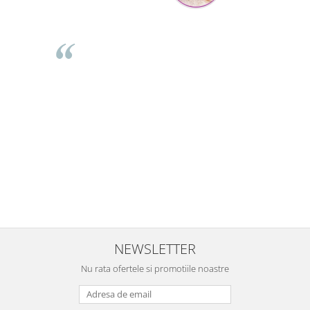
Mihaela Bastea
Buna Elena. Astazi au ajuns jocurile. Fetita mea este super
incantata. Am apucat sa deschidem unul dintre ele momentan.
e
Noi mai aveam un joc de la aceasta firma si stiam ca sunt
i
calitative, de aceea am si avut curaj sa comand atat de multe.
Primul deschis a fost cel cu Scufita rosie. Da, a fost totul ok. Au
r
ajuns repede, dupa cum ai si spus. Cutiile au ajuns cu bine.
e
⭐⭐⭐⭐⭐
NEWSLETTER
Nu rata ofertele si promotiile noastre