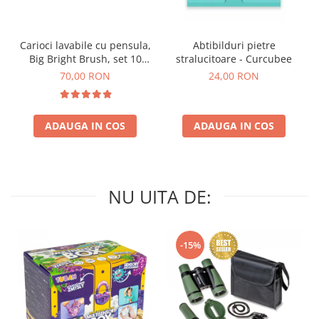
Carioci lavabile cu pensula,
Abtibilduri pietre
Big Bright Brush, set 10
stralucitoare - Curcubee
culori
70,00 RON
24,00 RON
ADAUGA IN COS
ADAUGA IN COS
NU UITA DE:
-15%