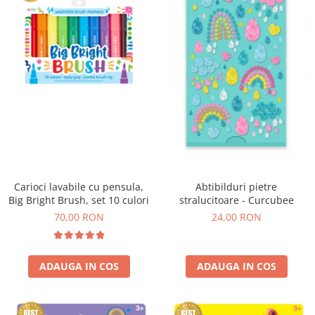
Experimente
Saltele Yoga
Stilouri
Teatru de papusi
Jucarii dentitie
Umbrele
Tempera și acuarele
Jucarii Senzoriale
Carioci lavabile cu pensula,
Abtibilduri pietre
Big Bright Brush, set 10 culori
stralucitoare - Curcubee
70,00 RON
24,00 RON
ADAUGA IN COS
ADAUGA IN COS