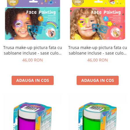
Trusa make-up pictura fata cu
Trusa make-up pictura fata cu
sabloane incluse - sase culori
sabloane incluse - sase culori
non-alergice - curcubeu si
non-alergice - flori si fluturi
46,00 RON
46,00 RON
stele
ADAUGA IN COS
ADAUGA IN COS