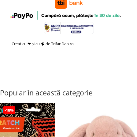
Creat cu ❤ și cu 🧠 de TrifanDan.ro
si
Platforma E-commerce by
Gomag
Popular în această categorie
-18%