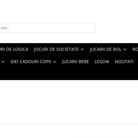
RI DE LOGICA
JOCURI DE SOCIETATE
JUCARII DE ROL
RO
IDEI CADOURI COPII
JUCARII BEBE
LEGO®
NOUTATI
 copilului
1-
24
din
305
produse