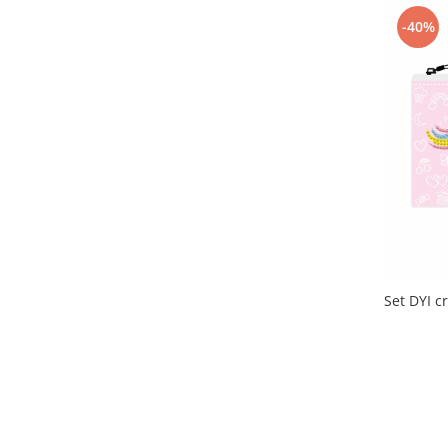
-40%
Set DYI c