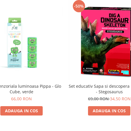
-50%
enzoriala luminoasa Pippa - Glo
Set educativ Sapa si descopera
Cube, verde
- Stegosaurus
66,00 RON
69,00 RON
34,50 RON
ADAUGA IN COS
ADAUGA IN COS