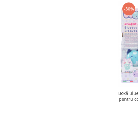
-30%
Boxă Blu
pentru co