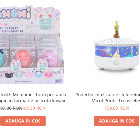
etooth Momomi – boxă portabilă
Proiector muzical de stele rein
pii, în formă de pisicuță kawaii
Micul Print - Trousseli
99,00 RON
69,30 RON
199,00 RON
ADAUGA IN COS
ADAUGA IN COS