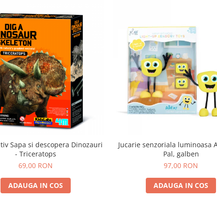
tiv Sapa si descopera Dinozauri
Jucarie senzoriala luminoasa A
- Triceratops
Pal, galben
69,00 RON
97,00 RON
ADAUGA IN COS
ADAUGA IN COS