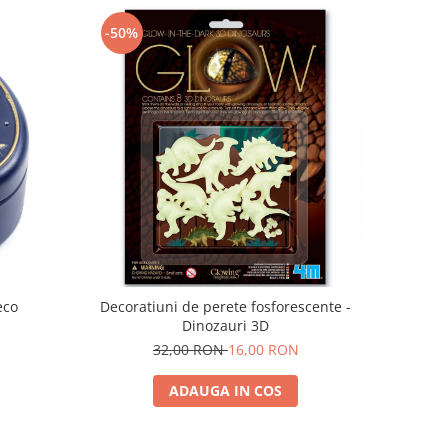
-50%
eco
Decoratiuni de perete fosforescente -
Dinozauri 3D
32,00 RON
16,00 RON
ADAUGA IN COS