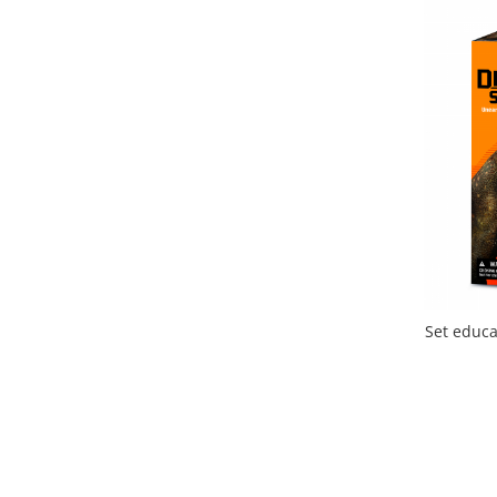
MyHummy
(1)
Nice
(10)
Peaceable Kingdom
(4)
Pilsan
(5)
popTop
(5)
Quut Toys
(16)
Smoby
(13)
Stapelstein®
(1)
Svoora
(2)
The Zoo Family
(3)
Trousselier
(28)
Tuban
(7)
Vilac
(2)
Set educa