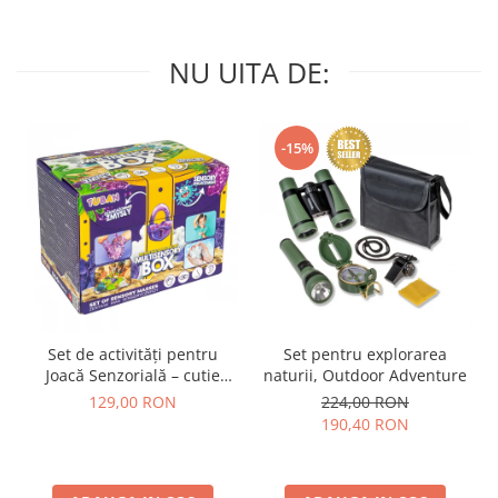
NU UITA DE:
-15%
Set de activități pentru
Set pentru explorarea
Joacă Senzorială – cutie
naturii, Outdoor Adventure
multi-senzorială
129,00 RON
224,00 RON
190,40 RON