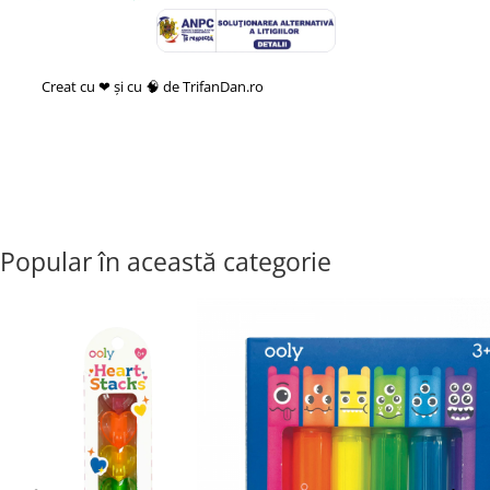
Creat cu ❤ și cu 🧠 de TrifanDan.ro
si
Platforma E-commerce by
Gomag
Popular în această categorie