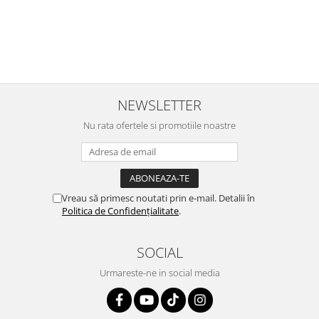
r
ajuns repede, dupa cum ai si spus. Cutiile au ajuns cu bine.
e
⭐⭐⭐⭐⭐
NEWSLETTER
Nu rata ofertele si promotiile noastre
Vreau să primesc noutati prin e-mail. Detalii în
Politica de Confidențialitate
.
SOCIAL
Urmareste-ne in social media