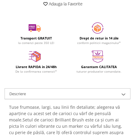
Adauga la Favorite
Transport GRATUIT
Drept de retur in 14 zile
la comenzi peste 350 LEI
conform politicii magazinului*
Livrare RAPIDA in 24/48h
Garantam CALITATEA
De la confirmarea comenzii*
tuturor produselor comandate.
Descriere
Tuse frumoase, largi, sau linii fin detaliate; alegerea vă
aparține cu acest set de carioci cu vârf de pensulă
moale.Setul de carioci Brilliant Brush este ca și cum ai
picta în culori vibrante cu un marker cu vârful său lung,
cu perie de pâslă, care îți oferă controlul suprem asupra