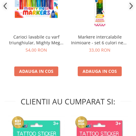
Carioci lavabile cu varf
Markere intercalabile
triunghiular, Mighty Mega,
Inimioare - set 6 culori neon
set 8 culori
- Heart
54,00 RON
33,00 RON
ADAUGA IN COS
ADAUGA IN COS
CLIENTII AU CUMPARAT SI: