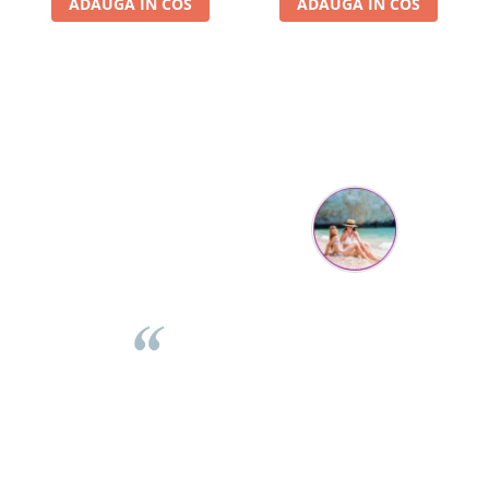
ADAUGA IN COS
ADAUGA IN COS
Parerea clientilor conteaza:
Mihaela Bastea
Buna Elena. Astazi au ajuns jocurile. Fetita mea este super
incantata. Am apucat sa deschidem unul dintre ele momentan.
e
Noi mai aveam un joc de la aceasta firma si stiam ca sunt
i
calitative, de aceea am si avut curaj sa comand atat de multe.
Primul deschis a fost cel cu Scufita rosie. Da, a fost totul ok. Au