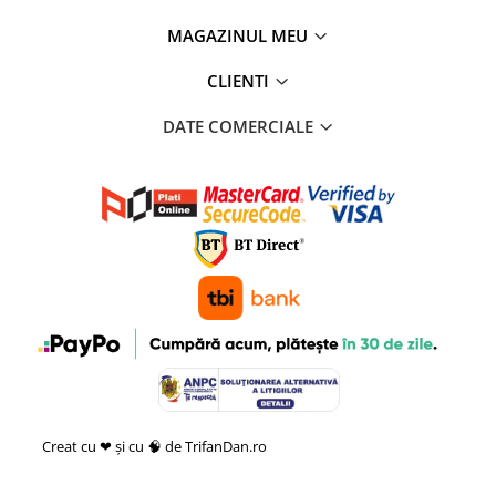
MAGAZINUL MEU
CLIENTI
DATE COMERCIALE
Creat cu ❤ și cu 🧠 de TrifanDan.ro
si
Platforma E-commerce by
Gomag