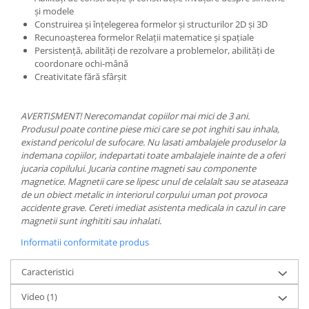
și modele
Construirea și înțelegerea formelor și structurilor 2D și 3D
Recunoașterea formelor Relații matematice și spațiale
Persistență, abilități de rezolvare a problemelor, abilități de
coordonare ochi-mână
Creativitate fără sfârșit
AVERTISMENT!
Nerecomandat copiilor mai mici de 3 ani.
Produsul poate contine piese mici care se pot inghiti sau inhala,
existand pericolul de sufocare. Nu lasati ambalajele produselor la
indemana copiilor, indepartati toate ambalajele inainte de a oferi
jucaria copilului.
Jucaria contine magneti sau componente
magnetice. Magnetii care se lipesc unul de celalalt sau se ataseaza
de un obiect metalic in interiorul corpului uman pot provoca
accidente grave. Cereti imediat asistenta medicala in cazul in care
magnetii sunt inghititi sau inhalati.
Informatii conformitate produs
Caracteristici
Video
(1)