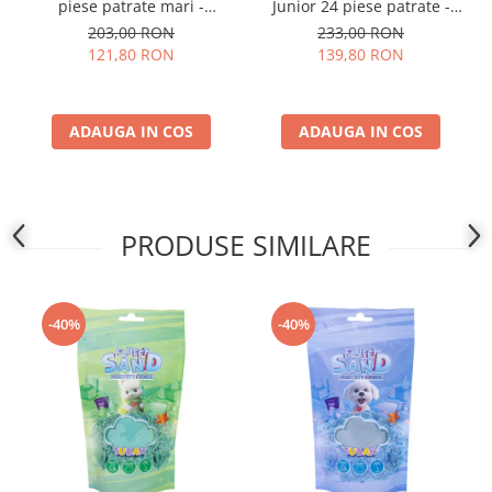
piese patrate mari -
Junior 24 piese patrate -
compatibil cu caramizi de
compatibil cu caramizi de
203,00 RON
233,00 RON
constructie tip Lego®
constructie tip Lego Duplo®
121,80 RON
139,80 RON
ADAUGA IN COS
ADAUGA IN COS
PRODUSE SIMILARE
-40%
-40%