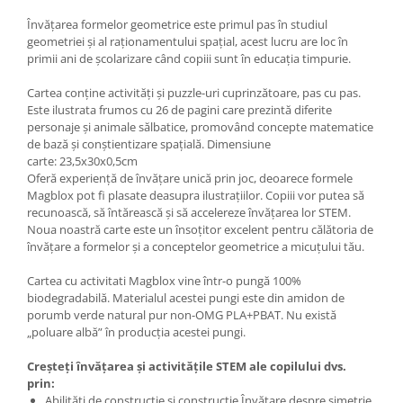
Învățarea formelor geometrice este primul pas în studiul
geometriei și al raționamentului spațial, acest lucru are loc în
primii ani de școlarizare când copiii sunt în educația timpurie.
Cartea conține activități și puzzle-uri cuprinzătoare, pas cu pas.
Este ilustrata frumos cu 26 de pagini care prezintă diferite
personaje și animale sălbatice, promovând concepte matematice
de bază și conștientizare spațială. Dimensiune
carte: 23,5x30x0,5cm
Oferă experiență de învățare unică prin joc, deoarece formele
Magblox pot fi plasate deasupra ilustrațiilor. Copiii vor putea să
recunoască, să întărească și să accelereze învățarea lor STEM.
Noua noastră carte este un însoțitor excelent pentru călătoria de
învățare a formelor și a conceptelor geometrice a micuțului tău.
Cartea cu activitati Magblox vine într-o pungă 100%
biodegradabilă. Materialul acestei pungi este din amidon de
porumb verde natural pur non-OMG PLA+PBAT. Nu există
„poluare albă” în producția acestei pungi.
Creșteți învățarea și activitățile STEM ale copilului dvs.
prin:
Abilități de construcție și construcție Învățare despre simetrie