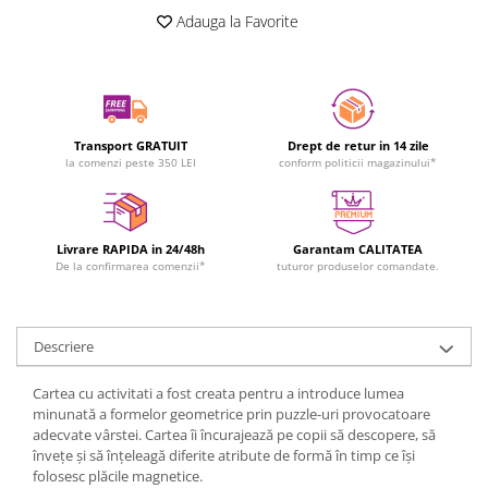
Adauga la Favorite
Transport GRATUIT
Drept de retur in 14 zile
la comenzi peste 350 LEI
conform politicii magazinului*
Livrare RAPIDA in 24/48h
Garantam CALITATEA
De la confirmarea comenzii*
tuturor produselor comandate.
Descriere
Cartea cu activitati a fost creata pentru a introduce lumea
minunată a formelor geometrice prin puzzle-uri provocatoare
adecvate vârstei. Cartea îi încurajează pe copii să descopere, să
învețe și să înțeleagă diferite atribute de formă în timp ce își
folosesc plăcile magnetice.