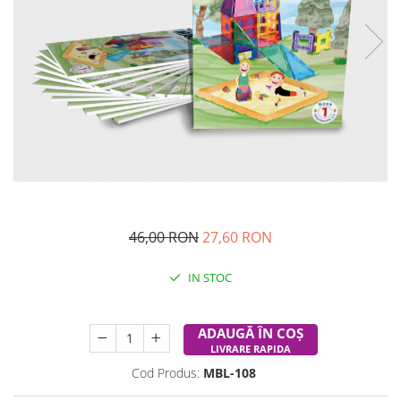
Experimente
Saltele Yoga
Stilouri
Teatru de papusi
Jucarii dentitie
Umbrele
Tempera și acuarele
Jucarii Senzoriale
46,00 RON
27,60 RON
IN STOC
Durata de livrare:
24-48 ore
ADAUGĂ ÎN COȘ
LIVRARE RAPIDA
Cod Produs:
MBL-108