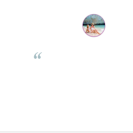
Mihaela Bastea
Buna Elena. Astazi au ajuns jocurile. Fetita mea este super
incantata. Am apucat sa deschidem unul dintre ele momentan.
e
Noi mai aveam un joc de la aceasta firma si stiam ca sunt
i
calitative, de aceea am si avut curaj sa comand atat de multe.
Primul deschis a fost cel cu Scufita rosie. Da, a fost totul ok. Au
r
ajuns repede, dupa cum ai si spus. Cutiile au ajuns cu bine.
e
⭐⭐⭐⭐⭐