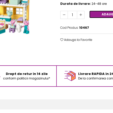
Durata de livrare:
24-48 ore
ADAUG
Cod Produs:
10467
Adauga la Favorite
Drept de retur in 14 zile
Livrare RAPIDA in 
conform politicii magazinului*
De la confirmarea com