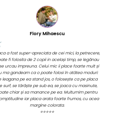
Cristina Hanga
Tot ce am comandat pana acum a fost suuuper, f
ne chestii si livrarea de nota 100 ... de pe o zi pe alta
. Aveam emotii ca nu va ajunge swayer pt ziua
opilului din weekend, dar e joi azi si a ajuns :) abia
tept sa ii dau cadoul :D revin cu feedback apoi. Va
multumesc !! <3
⭐⭐⭐⭐⭐