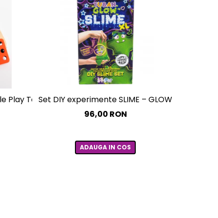
le Play Tab Essential
Set DIY experimente SLIME – GLOW IN THE DAR
Set DIY 
96,00 RON
ADAUGA IN COS