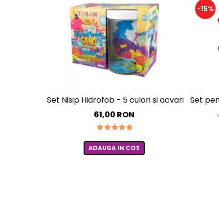
-15%
Set Nisip Hidrofob - 5 culori si acvariu
Set pen
61,00 RON
ADAUGA IN COS