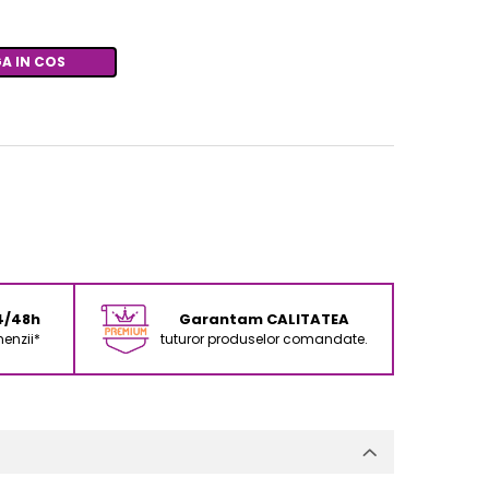
A IN COS
24/48h
Garantam CALITATEA
enzii*
tuturor produselor comandate.