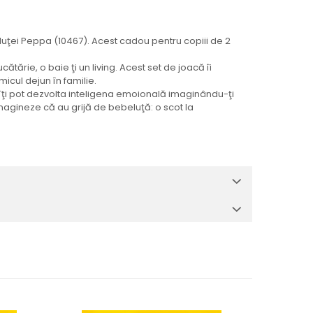
celuţei Peppa (10467). Acest cadou pentru copiii de 2
ărie, o baie ţi un living. Acest set de joacă îi
icul dejun în familie.
i îţi pot dezvolta inteligena emoională imaginându-ţi
imagineze că au grijă de bebeluţă: o scot la