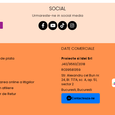
SOCIAL
Urmareste-ne in social media
DATE COMERCIALE
de plata
Proiecte si Idei Srl
J40/9563/2018
RO39581359
Str. Alexandru cel Bun nr.
24, Bl. T17A, sc. A, ap. 51,
rea online a litigiilor
sector 2
afiliere
Bucuresti, Bucuresti
r de Retur
Contacteaza-ne