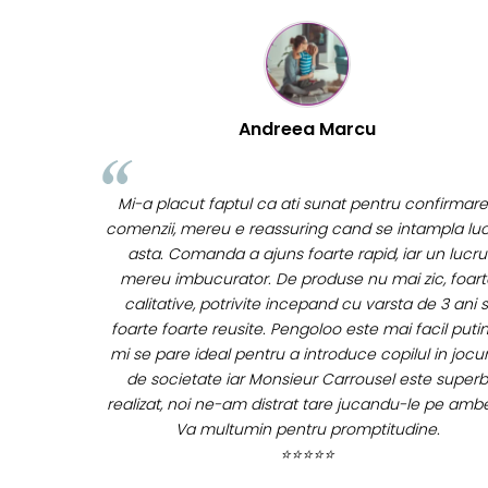
Mihaela Bastea
onfirmarea
Buna Elena. Astazi au ajuns jocurile. Fetita mea es
mpla lucrul
super incantata. Am apucat sa deschidem unul din
 un lucru
ele momentan. Noi mai aveam un joc de la aceas
c, foarte
firma si stiam ca sunt calitative, de aceea am si a
e 3 ani si
curaj sa comand atat de multe. Primul deschis a f
cil putin si
cel cu Scufita rosie. Da, a fost totul ok. Au ajuns
 in jocurile
repede, dupa cum ai si spus. Cutiile au ajuns cu bi
te superb
⭐⭐⭐⭐⭐
e pe ambele.
e.