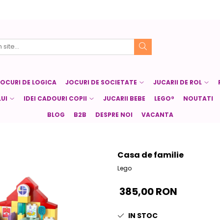
JOCURI DE LOGICA
JOCURI DE SOCIETATE
JUCARII DE ROL
UI
IDEI CADOURI COPII
JUCARII BEBE
LEGO®
NOUTATI
BLOG
B2B
DESPRE NOI
VACANTA
Casa de familie
Lego
385,00 RON
IN STOC