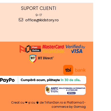
SUPORT CLIENTI
9-17
office@kidstory.ro
Creat cu ❤ și cu 🧠 de TrifanDan.ro
si
Platforma E-
commerce by Gomag