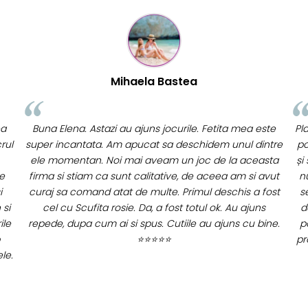
Flory Mihaescu
te
Placa a fost super-apreciata de cei mici, la petrecere,
tre
poate fi folosita de 2 copii in același timp, se legănau
fai
ta
și se urcau impreuna. Celui mic ii place foarte mult și
vut
nu ma gandeam ca o poate folosi în atâtea moduri:
c
ost
se leagana pe ea stand jos, o folosește ca pe placa
as
de surf, se târăște pe sub ea, se joaca cu masinute,
ne.
poate chiar și sa manance pe ea. Multumim pentru
promptitudine iar placa arata foarte frumos, cu acea
margine colorata.
⭐⭐⭐⭐⭐