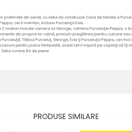
lor preferate din serial, cu setul de construcie Casa de familie a Pur
 Peppa, cei 5 membri, inclusiv Purceluţa Evie.
2 niveluri include camera lui George, camera Purceluţei Peppa, o bucăt
momente din propria lor rutină, precum pregătirea pentru culcare sau m
Purceluţă, Tăticul Purceluţ, George, Evie ţi Purceluţa Peppa, cei mic
sorii pentru joaca fantezistă, acest set îi inspiră pe copilaţi să îţi 
ă. Setul conine 84 de piese.
PRODUSE SIMILARE