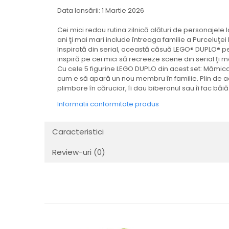
Data lansării: 1 Martie 2026
Cei mici redau rutina zilnică alături de personajele 
ani ţi mai mari include întreaga familie a Purceluţei
Inspirată din serial, această căsuă LEGO® DUPLO® pe 
inspiră pe cei mici să recreeze scene din serial ţi 
Cu cele 5 figurine LEGO DUPLO din acest set: Mămica 
cum e să apară un nou membru în familie. Plin de acce
plimbare în cărucior, îi dau biberonul sau îi fac băi
Informatii conformitate produs
Caracteristici
Review-uri
(0)