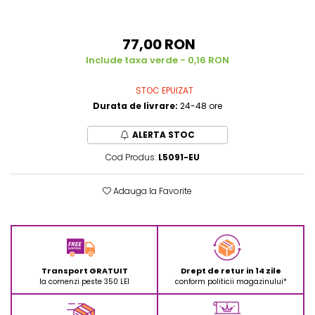
Experimente
Saltele Yoga
Stilouri
Teatru de papusi
Jucarii dentitie
Umbrele
Tempera și acuarele
77,00 RON
Jucarii Senzoriale
Include taxa verde - 0,16 RON
STOC EPUIZAT
Durata de livrare:
24-48 ore
ALERTA STOC
Cod Produs:
L5091-EU
Adauga la Favorite
Transport GRATUIT
Drept de retur in 14 zile
la comenzi peste 350 LEI
conform politicii magazinului*