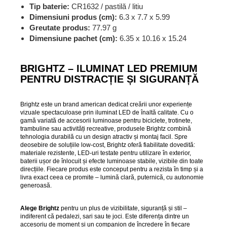
Tip baterie:
CR1632 / pastilă / litiu
Dimensiuni produs (cm):
6.3 x 7.7 x 5.99
Greutate produs:
77.97 g
Dimensiune pachet (cm):
6.35 x 10.16 x 15.24
BRIGHTZ – ILUMINAT LED PREMIUM
PENTRU DISTRACȚIE ȘI SIGURANȚĂ
Brightz este un brand american dedicat creării unor experiențe
vizuale spectaculoase prin iluminat LED de înaltă calitate. Cu o
gamă variată de accesorii luminoase pentru biciclete, trotinete,
trambuline sau activități recreative, produsele Brightz combină
tehnologia durabilă cu un design atractiv și montaj facil. Spre
deosebire de soluțiile low-cost, Brightz oferă fiabilitate dovedită:
materiale rezistente, LED-uri testate pentru utilizare în exterior,
baterii ușor de înlocuit și efecte luminoase stabile, vizibile din toate
direcțiile. Fiecare produs este conceput pentru a rezista în timp și a
livra exact ceea ce promite – lumină clară, puternică, cu autonomie
generoasă.
Alege Brightz
pentru un plus de vizibilitate, siguranță și stil –
indiferent că pedalezi, sari sau te joci. Este diferența dintre un
accesoriu de moment și un companion de încredere în fiecare