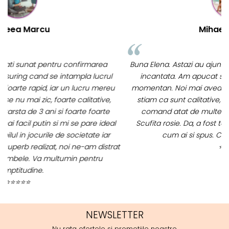
Mihaela Bastea
Buna Elena. Astazi au ajuns jocurile. Fetita mea este super
incantata. Am apucat sa deschidem unul dintre ele
momentan. Noi mai aveam un joc de la aceasta firma si
stiam ca sunt calitative, de aceea am si avut curaj sa
comand atat de multe. Primul deschis a fost cel cu
p
Scufita rosie. Da, a fost totul ok. Au ajuns repede, dupa
cum ai si spus. Cutiile au ajuns cu bine.
m
t
⭐⭐⭐⭐⭐
NEWSLETTER
Nu rata ofertele si promotiile noastre