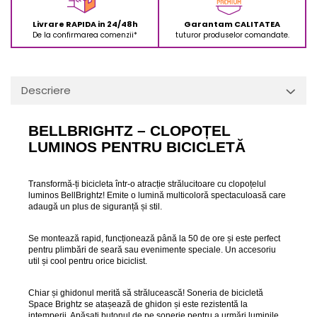
Livrare RAPIDA in 24/48h
Garantam CALITATEA
De la confirmarea comenzii*
tuturor produselor comandate.
Descriere
BELLBRIGHTZ – CLOPOȚEL
LUMINOS PENTRU BICICLETĂ
Transformă-ți bicicleta într-o atracție strălucitoare cu clopoțelul
luminos BellBrightz! Emite o lumină multicoloră spectaculoasă care
adaugă un plus de siguranță și stil.
Se montează rapid, funcționează până la 50 de ore și este perfect
pentru plimbări de seară sau evenimente speciale. Un accesoriu
util și cool pentru orice biciclist.
Chiar și ghidonul merită să strălucească! Soneria de bicicletă
Space Brightz se atașează de ghidon și este rezistentă la
intemperii. Apăsați butonul de pe sonerie pentru a urmări luminile