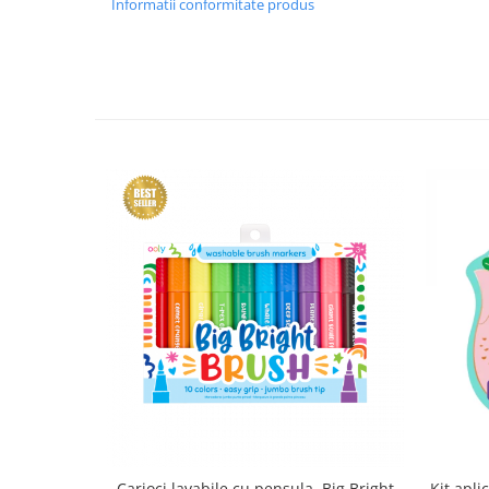
Informatii conformitate produs
Carioci lavabile cu pensula, Big Bright
Kit apli