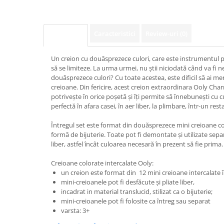
Caracteristici
Review-uri
(0)
Descriere
Un creion cu douăsprezece culori, care este instrumentul p
să se limiteze. La urma urmei, nu știi niciodată când va fi n
douăsprezece culori? Cu toate acestea, este dificil să ai me
creioane. Din fericire, acest creion extraordinara Ooly Char
potrivește în orice poșetă și îți permite să înnebunești cu c
perfectă în afara casei, în aer liber, la plimbare, într-un rest
Întregul set este format din douăsprezece mini creioane co
formă de bijuterie. Toate pot fi demontate și utilizate sepa
liber, astfel încât culoarea necesară în prezent să fie prima.
Creioane colorate intercalate Ooly:
un creion este format din 12 mini creioane intercalate
mini-creioanele pot fi desfăcute și pliate liber,
incadrat in material translucid, stilizat ca o bijuterie;
mini-creioanele pot fi folosite ca întreg sau separat
varsta: 3+