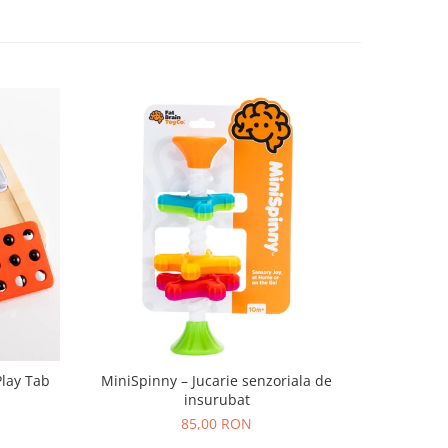
Play Tab
MiniSpinny – Jucarie senzoriala de
Set Nisip 
insurubat
85,00 RON