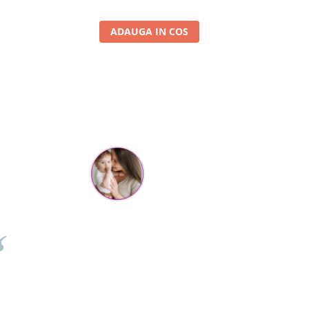
ADAUGA IN COS
Cristina Hanga
Tot ce am comandat pana acum a fost suuuper, f faine
estii si livrarea de nota 100 ... de pe o zi pe alta . Aveam
tii ca nu va ajunge swayer pt ziua copilului din weekend,