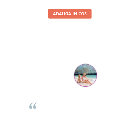
ADAUGA IN COS
Mihaela Bastea
rea comenzii,
Buna Elena. Astazi au ajuns jocurile. Fetita mea este su
sta. Comanda
incantata. Am apucat sa deschidem unul dintre ele
curator. De
momentan. Noi mai aveam un joc de la aceasta firma s