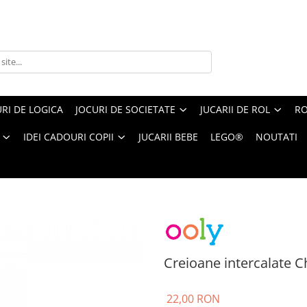
RI DE LOGICA
JOCURI DE SOCIETATE
JUCARII DE ROL
RO
IDEI CADOURI COPII
JUCARII BEBE
LEGO®
NOUTATI
ntercalate Charm to Charm
Creioane intercalate 
22,00 RON