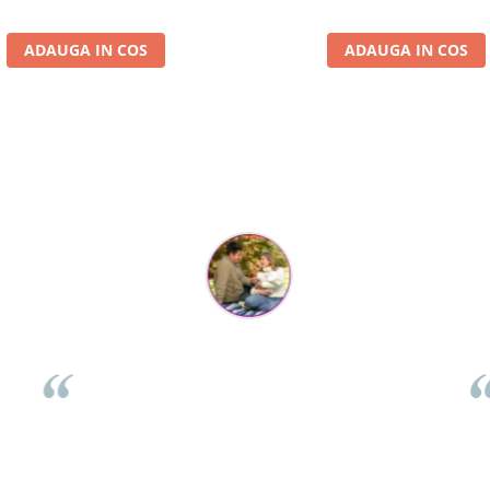
ADAUGA IN COS
ADAUGA IN COS
Parerea clientilor conteaza:
Flory Mihaescu
per
Placa a fost super-apreciata de cei mici, la petrecere, poate
fi folosita de 2 copii in același timp, se legănau și se urcau
ch
i
impreuna. Celui mic ii place foarte mult și nu ma gandeam
emo