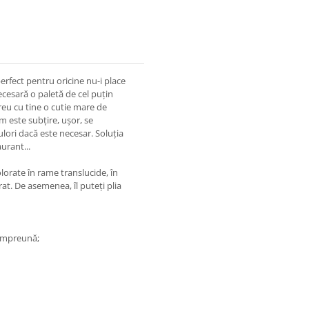
erfect pentru oricine nu-i place
ecesară o paletă de cel puțin
reu cu tine o cutie mare de
m este subțire, ușor, se
ulori dacă este necesar. Soluția
aurant...
lorate în rame translucide, în
rat. De asemenea, îl puteți plia
 împreună;