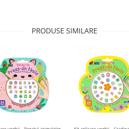
PRODUSE SIMILARE
care unghii – Regatul animalelor
Kit aplicare unghii – Gradina