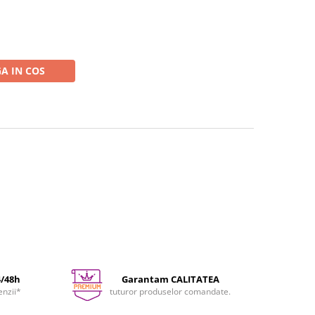
A IN COS
4/48h
Garantam CALITATEA
enzii*
tuturor produselor comandate.