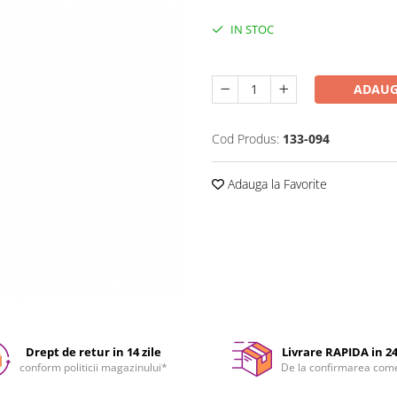
IN STOC
Durata de livrare:
24-48 ore
ADAUG
Cod Produs:
133-094
Adauga la Favorite
Drept de retur in 14 zile
Livrare RAPIDA in 2
conform politicii magazinului*
De la confirmarea com