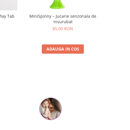
Play Tab
MiniSpinny – Jucarie senzoriala de
Set Nisip 
insurubat
85,00 RON
ADAUGA IN COS
Cristina Hanga