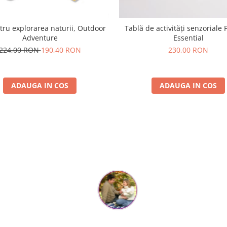
tru explorarea naturii, Outdoor
Tablă de activități senzoriale 
Adventure
Essential
224,00 RON
190,40 RON
230,00 RON
ADAUGA IN COS
ADAUGA IN COS
Parerea clientilor conteaza:
Flory Mihaescu