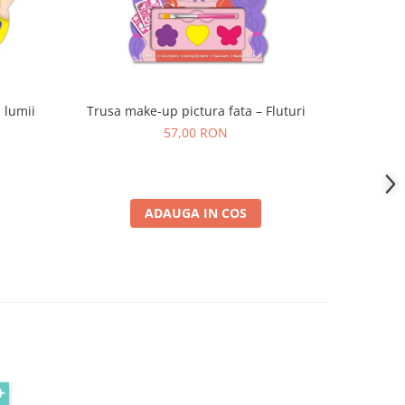
 lumii
Trusa make-up pictura fata – Fluturi
Cre
57,00 RON
ADAUGA IN COS