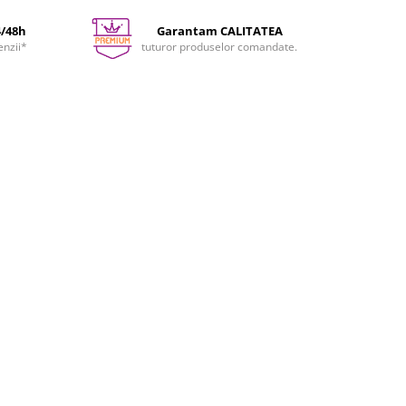
4/48h
Garantam CALITATEA
enzii*
tuturor produselor comandate.