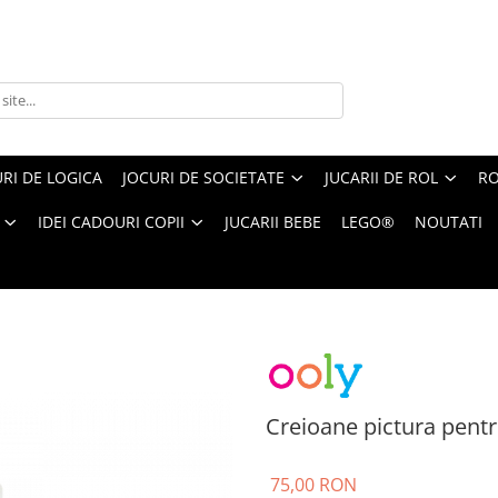
RI DE LOGICA
JOCURI DE SOCIETATE
JUCARII DE ROL
RO
IDEI CADOURI COPII
JUCARII BEBE
LEGO®
NOUTATI
ctura pentru fata si piele, Body Doodlers, set de 12
Creioane pictura pentru
75,00 RON