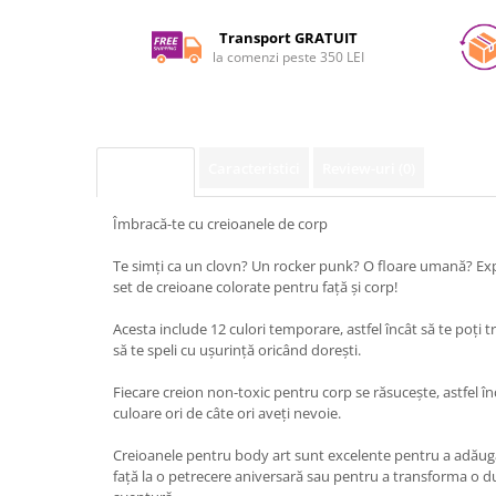
pe
Facebook
Transport GRATUIT
la comenzi peste 350 LEI
Caracteristici
Review-uri
(0)
Descriere
Îmbracă-te cu creioanele de corp
Te simți ca un clovn? Un rocker punk? O floare umană? Expr
set de creioane colorate pentru față și corp!
Acesta include 12 culori temporare, astfel încât să te poți tr
să te speli cu ușurință oricând dorești.
Fiecare creion non-toxic pentru corp se răsucește, astfel î
culoare ori de câte ori aveți nevoie.
Creioanele pentru body art sunt excelente pentru a adăuga
față la o petrecere aniversară sau pentru a transforma o