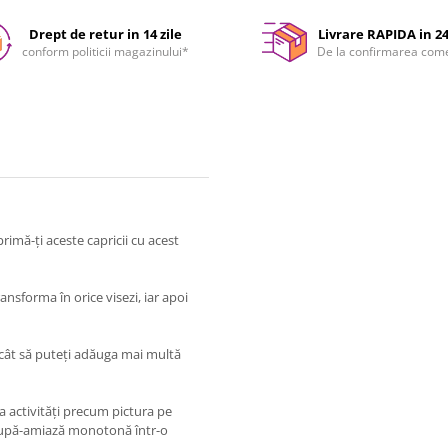
Drept de retur in 14 zile
Livrare RAPIDA in 2
conform politicii magazinului*
De la confirmarea com
imă-ți aceste capricii cu acest
ansforma în orice visezi, iar apoi
ncât să puteți adăuga mai multă
 activități precum pictura pe
 după-amiază monotonă într-o