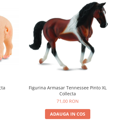
cta
Figurina Armasar Tennessee Pinto XL
Figurina 
Collecta
71,00 RON
ADAUGA IN COS