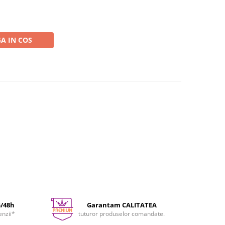
A IN COS
4/48h
Garantam CALITATEA
enzii*
tuturor produselor comandate.