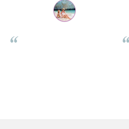
Flory Mihaescu
per
Placa a fost super-apreciata de cei mici, la petrecere, poate
fi folosita de 2 copii in același timp, se legănau și se urcau
ch
i
impreuna. Celui mic ii place foarte mult și nu ma gandeam
emo
ca o poate folosi în atâtea moduri: se leagana pe ea stand
dar
ita
jos, o folosește ca pe placa de surf, se târăște pe sub ea, se
si
joaca cu masinute, poate chiar și sa manance pe ea.
Multumim pentru promptitudine iar placa arata foarte
frumos, cu acea margine colorata.
⭐⭐⭐⭐⭐