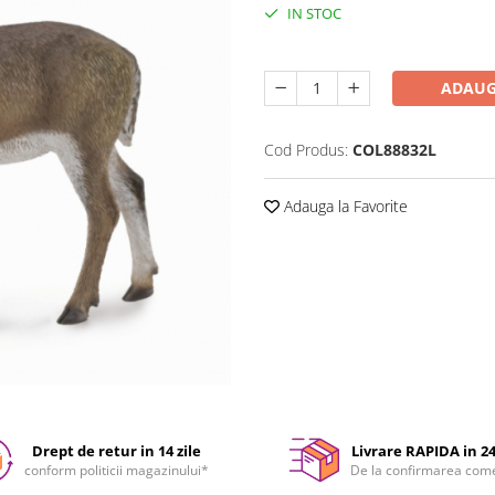
IN STOC
Durata de livrare:
24-48 ore
ADAUG
Cod Produs:
COL88832L
Adauga la Favorite
Drept de retur in 14 zile
Livrare RAPIDA in 2
conform politicii magazinului*
De la confirmarea com