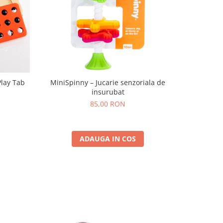
Play Tab
MiniSpinny – Jucarie senzoriala de
Set Brățar
insurubat
P
85,00 RON
ADAUGA IN COS