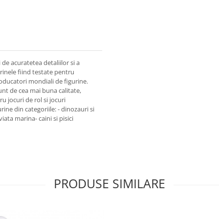
i de acuratetea detaliilor si a
rinele fiind testate pentru
roducatori mondiali de figurine.
unt de cea mai buna calitate,
u jocuri de rol si jocuri
ine din categoriile: - dinozauri si
iata marina- caini si pisici
PRODUSE SIMILARE