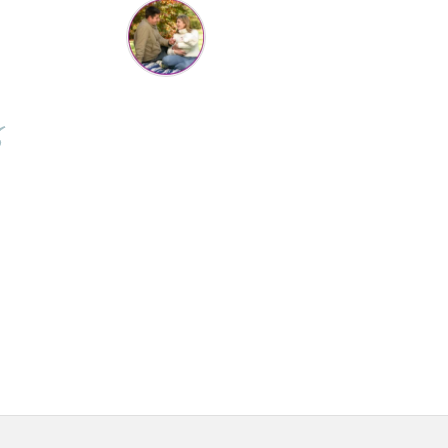
Cristina Hanga
Tot ce am comandat pana acum a fost suuuper, f faine
estii si livrarea de nota 100 ... de pe o zi pe alta . Aveam
tii ca nu va ajunge swayer pt ziua copilului din weekend,
 e joi azi si a ajuns :) abia astept sa ii dau cadoul :D revin
cu feedback apoi. Va multumesc !! <3
⭐⭐⭐⭐⭐