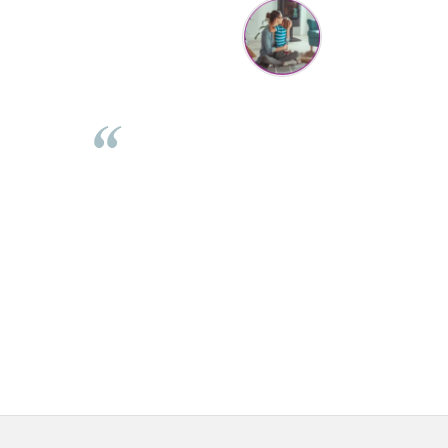
Mihaela Bastea
rea comenzii,
Buna Elena. Astazi au ajuns jocurile. Fetita mea este su
sta. Comanda
incantata. Am apucat sa deschidem unul dintre ele
curator. De
momentan. Noi mai aveam un joc de la aceasta firma s
 incepand cu
stiam ca sunt calitative, de aceea am si avut curaj sa
loo este mai
comand atat de multe. Primul deschis a fost cel cu Scuf
ce copilul in
rosie. Da, a fost totul ok. Au ajuns repede, dupa cum ai 
este superb
spus. Cutiile au ajuns cu bine.
 ambele. Va
⭐⭐⭐⭐⭐