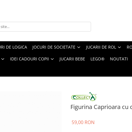
RI DE LOGICA
JOCURI DE SOCIETATE
JUCARII DE ROL
RO
IDEI CADOURI COPII
JUCARII BEBE
LEGO®
NOUTATI
igurina Caprioara cu coada alba pictata manual L Collecta
Figurina Caprioara cu 
59,00 RON