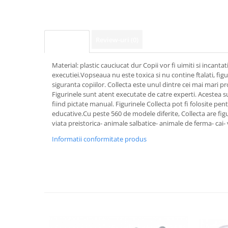
Review-uri
(0)
Descriere
Material: plastic cauciucat dur Copii vor fi uimiti si incantat
executiei.Vopseaua nu este toxica si nu contine ftalati, figu
siguranta copiilor. Collecta este unul dintre cei mai mari p
Figurinele sunt atent executate de catre experti. Acestea s
fiind pictate manual. Figurinele Collecta pot fi folosite pentr
educative.Cu peste 560 de modele diferite, Collecta are figur
viata preistorica- animale salbatice- animale de ferma- cai- v
Informatii conformitate produs