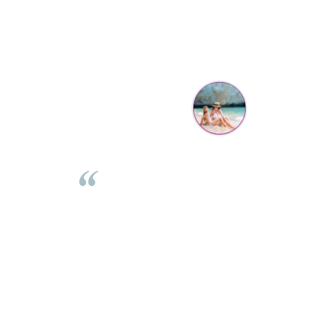
Parerea clientilor conteaza:
Mihaela Bastea
Buna Elena. Astazi au ajuns jocurile. Fetita mea este super
incantata. Am apucat sa deschidem unul dintre ele momentan.
e
Noi mai aveam un joc de la aceasta firma si stiam ca sunt
i
calitative, de aceea am si avut curaj sa comand atat de multe.
Primul deschis a fost cel cu Scufita rosie. Da, a fost totul ok. Au
r
ajuns repede, dupa cum ai si spus. Cutiile au ajuns cu bine.
e
⭐⭐⭐⭐⭐