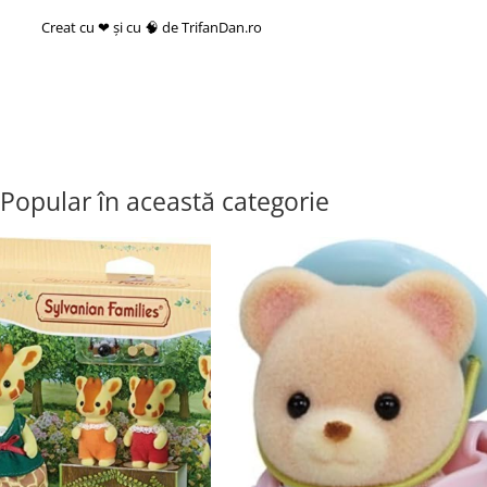
Creat cu ❤ și cu 🧠 de TrifanDan.ro
si
Platforma E-commerce by
Gomag
Popular în această categorie