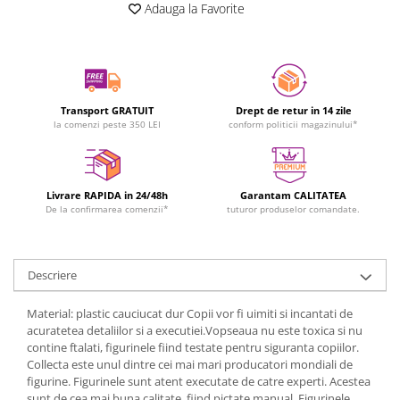
Adauga la Favorite
Transport GRATUIT
Drept de retur in 14 zile
la comenzi peste 350 LEI
conform politicii magazinului*
Livrare RAPIDA in 24/48h
Garantam CALITATEA
De la confirmarea comenzii*
tuturor produselor comandate.
Descriere
Material: plastic cauciucat dur Copii vor fi uimiti si incantati de
acuratetea detaliilor si a executiei.Vopseaua nu este toxica si nu
contine ftalati, figurinele fiind testate pentru siguranta copiilor.
Collecta este unul dintre cei mai mari producatori mondiali de
figurine. Figurinele sunt atent executate de catre experti. Acestea
sunt de cea mai buna calitate, fiind pictate manual. Figurinele