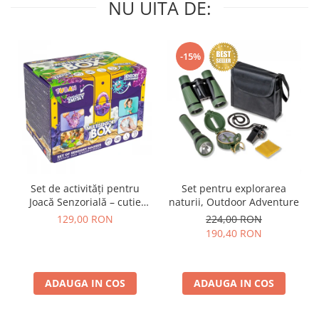
NU UITA DE:
-15%
Set de activități pentru
Set pentru explorarea
Joacă Senzorială – cutie
naturii, Outdoor Adventure
multi-senzorială
129,00 RON
224,00 RON
190,40 RON
ADAUGA IN COS
ADAUGA IN COS