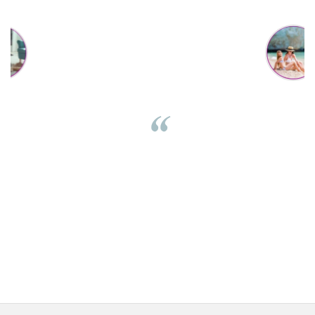
Mihaela Bastea
Buna Elena. Astazi au ajuns jocurile. Fetita mea este super
incantata. Am apucat sa deschidem unul dintre ele momentan.
e
Noi mai aveam un joc de la aceasta firma si stiam ca sunt
i
calitative, de aceea am si avut curaj sa comand atat de multe.
Primul deschis a fost cel cu Scufita rosie. Da, a fost totul ok. Au
r
ajuns repede, dupa cum ai si spus. Cutiile au ajuns cu bine.
e
⭐⭐⭐⭐⭐