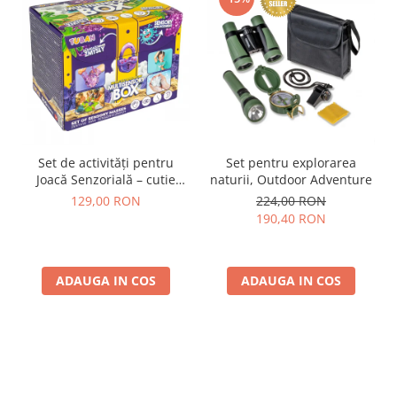
Set de activități pentru
Set pentru explorarea
Joacă Senzorială – cutie
naturii, Outdoor Adventure
multi-senzorială
129,00 RON
224,00 RON
190,40 RON
ADAUGA IN COS
ADAUGA IN COS
Parerea clientilor conteaza: