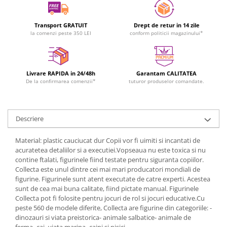
Transport GRATUIT
Drept de retur in 14 zile
la comenzi peste 350 LEI
conform politicii magazinului*
Livrare RAPIDA in 24/48h
Garantam CALITATEA
De la confirmarea comenzii*
tuturor produselor comandate.
Descriere
Material: plastic cauciucat dur Copii vor fi uimiti si incantati de
acuratetea detaliilor si a executiei.Vopseaua nu este toxica si nu
contine ftalati, figurinele fiind testate pentru siguranta copiilor.
Collecta este unul dintre cei mai mari producatori mondiali de
figurine. Figurinele sunt atent executate de catre experti. Acestea
sunt de cea mai buna calitate, fiind pictate manual. Figurinele
Collecta pot fi folosite pentru jocuri de rol si jocuri educative.Cu
peste 560 de modele diferite, Collecta are figurine din categoriile: -
dinozauri si viata preistorica- animale salbatice- animale de