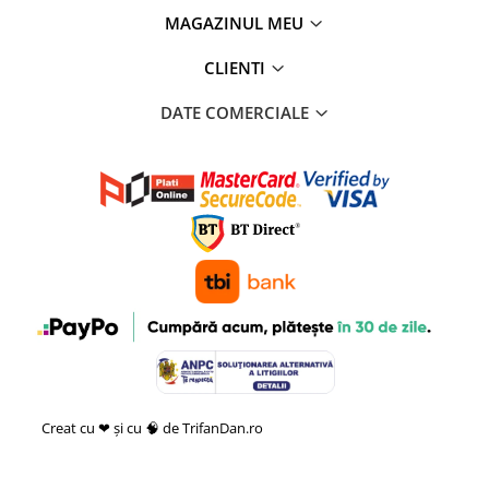
MAGAZINUL MEU
CLIENTI
DATE COMERCIALE
Creat cu ❤ și cu 🧠 de TrifanDan.ro
si
Platforma E-commerce by
Gomag