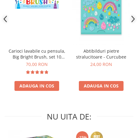
Carioci lavabile cu pensula,
Abtibilduri pietre
Big Bright Brush, set 10
stralucitoare - Curcubee
culori
70,00 RON
24,00 RON
ADAUGA IN COS
ADAUGA IN COS
NU UITA DE:
-15%