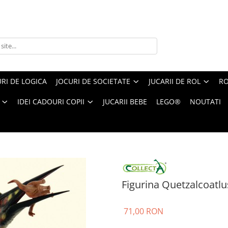
RI DE LOGICA
JOCURI DE SOCIETATE
JUCARII DE ROL
RO
IDEI CADOURI COPII
JUCARII BEBE
LEGO®
NOUTATI
igurina Quetzalcoatlus cu prada XL Collecta
Figurina Quetzalcoatlu
71,00 RON