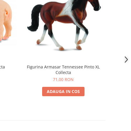
cta
Figurina Armasar Tennessee Pinto XL
Figurina 
Collecta
71,00 RON
ADAUGA IN COS