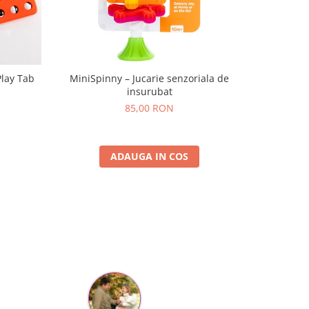
Play Tab
MiniSpinny – Jucarie senzoriala de
Set Brățar
insurubat
P
85,00 RON
ADAUGA IN COS