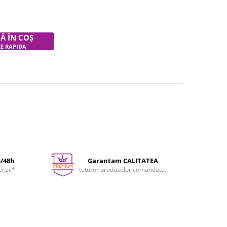
Ă ÎN COȘ
RE RAPIDA
4/48h
Garantam CALITATEA
enzii*
tuturor produselor comandate.