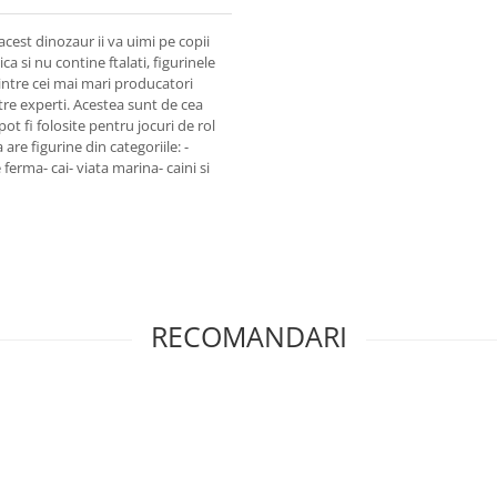
acest dinozaur ii va uimi pe copii
a si nu contine ftalati, figurinele
dintre cei mai mari producatori
tre experti. Acestea sunt de cea
ot fi folosite pentru jocuri de rol
are figurine din categoriile: -
ferma- cai- viata marina- caini si
RECOMANDARI