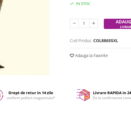
IN STOC
Durata de livrare:
24-48 ore
ADAUG
LIVRA
Cod Produs:
COL88655XL
Adauga la Favorite
Drept de retur in 14 zile
Livrare RAPIDA in 2
conform politicii magazinului*
De la confirmarea com