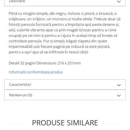
Descriere
Plină cu imagini simple, alb-negru, inclusiv o pisică, o broască, o
vrăjitoare, un vrăjitor, un monstru și multe altele. Trebuie doar să
folosiți pensula furnizată pentru a împrăștia apă peste desene și,
iată, culorile vibrante apar ca prin magie! Grozav pentru a-i ține
ocupați pe cei mici și pentru a-i ajuta în același timp să învețe să
controleze pensula. Pur și simplu băgați clapeta din spate
impermeabilă sub fiecare pagină pe măsură ce este pictată,
pentru a opri apa să se infiltreze în restul cărții.
Detalii 32 pagini Dimensiuni: 216 x 251mm
Informatii conformitate produs
Caracteristici
Review-uri
(0)
PRODUSE SIMILARE