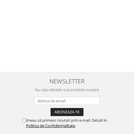
Buna Elena. Astazi au ajuns jocurile. Fetita mea este super
incantata. Am apucat sa deschidem unul dintre ele momentan.
e
Noi mai aveam un joc de la aceasta firma si stiam ca sunt
i
calitative, de aceea am si avut curaj sa comand atat de multe.
Primul deschis a fost cel cu Scufita rosie. Da, a fost totul ok. Au
r
ajuns repede, dupa cum ai si spus. Cutiile au ajuns cu bine.
e
⭐⭐⭐⭐⭐
NEWSLETTER
Nu rata ofertele si promotiile noastre
Vreau să primesc noutati prin e-mail. Detalii în
Politica de Confidențialitate
.