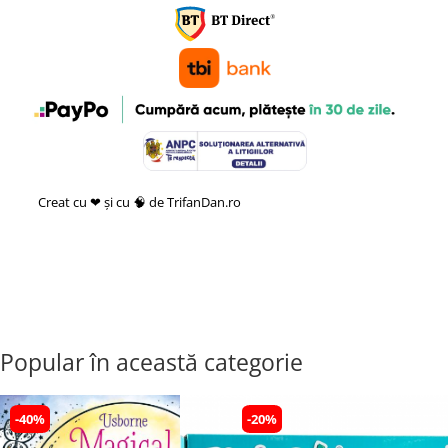
Creat cu ❤ și cu 🧠 de TrifanDan.ro
si
Platforma E-commerce by
Gomag
Popular în această categorie
-40%
-20%