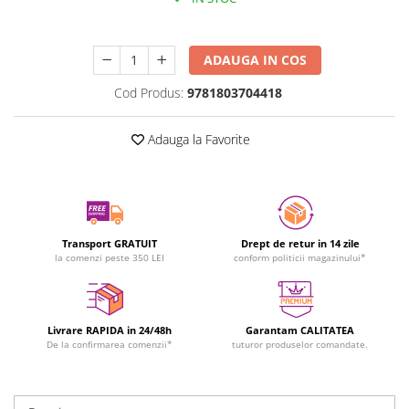
Durata de livrare:
24-48 ore
ADAUGA IN COS
Cod Produs:
9781803704418
Adauga la Favorite
Transport GRATUIT
Drept de retur in 14 zile
la comenzi peste 350 LEI
conform politicii magazinului*
Livrare RAPIDA in 24/48h
Garantam CALITATEA
De la confirmarea comenzii*
tuturor produselor comandate.