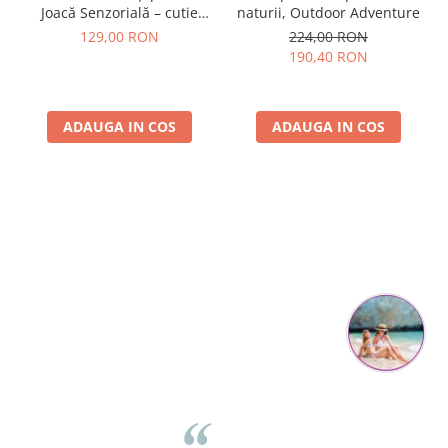
Joacă Senzorială – cutie
naturii, Outdoor Adventure
multi-senzorială
129,00 RON
224,00 RON
190,40 RON
ADAUGA IN COS
ADAUGA IN COS
Parerea clientilor conteaza:
Mihaela Bastea