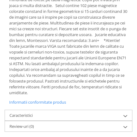
joaca si multa distractie. Setul contine 102 piese magnetice
colorate constand in forme geometrice si 15 carduri continand 30
de imagini care sa ii inspire pe copii sa construiasca divesre
aranjamente de piese. Multitudinea de piese ii incurajeaza pe cei
mici sa creeze noi structuri. Fiecare set este insotit de o punga de
bumbac pentru curatare si depozitare usoara. Jucarie educativa
din lemn, Montessori. Varsta recomandata: 3 ani+ *Atentie!
Toate jucariile marca VIGA sunt fabricate din lemn de calitate cu
vopsele si cerneluri non-toxice, supuse testelor de siguranta
respectand standardele pentru jucarii ale Uniunii Europene EN71
si ASTM. Nu lasati ambalajul produsului la indemana copiilor.
Indepartati orice ambalaj al produsului inainte de a da jucaria
copilului. Va recomandam sa supravegheati copilul in timp ce se
foloseste produsul. Pastrati instructiunile si etichetele pentru
referinte viitoare. Feriti produsul de foc, temperaturi ridicate si
umiditate.
Informatii conformitate produs
Caracteristici
Review-uri
(0)