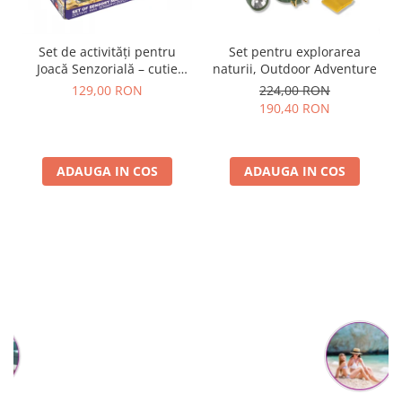
Set de activități pentru
Set pentru explorarea
Joacă Senzorială – cutie
naturii, Outdoor Adventure
multi-senzorială
129,00 RON
224,00 RON
190,40 RON
ADAUGA IN COS
ADAUGA IN COS
Parerea clientilor conteaza: