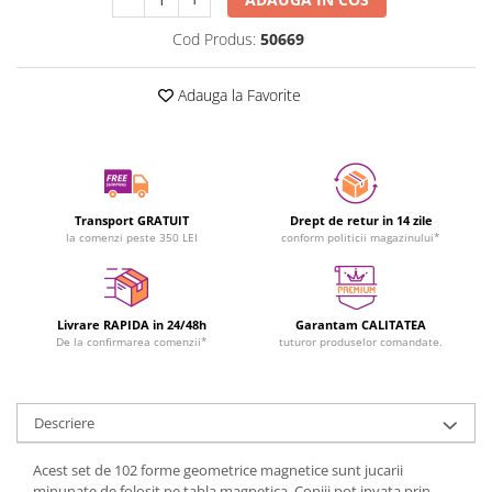
Cod Produs:
50669
Adauga la Favorite
Transport GRATUIT
Drept de retur in 14 zile
la comenzi peste 350 LEI
conform politicii magazinului*
Livrare RAPIDA in 24/48h
Garantam CALITATEA
De la confirmarea comenzii*
tuturor produselor comandate.
Descriere
Acest set de 102 forme geometrice magnetice sunt jucarii
minunate de folosit pe tabla magnetica. Copiii pot invata prin