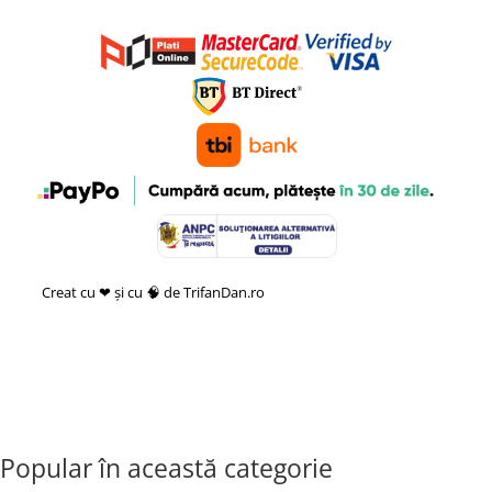
Creat cu ❤ și cu 🧠 de TrifanDan.ro
si
Platforma E-commerce by
Gomag
Popular în această categorie