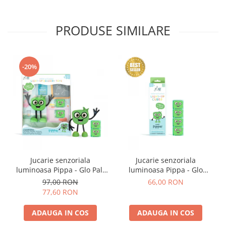
PRODUSE SIMILARE
-20%
Jucarie senzoriala
Jucarie senzoriala
luminoasa Pippa - Glo Pal,
luminoasa Pippa - Glo
verde
Cube, verde
97,00 RON
66,00 RON
77,60 RON
ADAUGA IN COS
ADAUGA IN COS