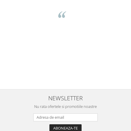
Mihaela Bastea
Buna Elena. Astazi au ajuns jocurile. Fetita mea este super
incantata. Am apucat sa deschidem unul dintre ele momentan.
e
Noi mai aveam un joc de la aceasta firma si stiam ca sunt
i
calitative, de aceea am si avut curaj sa comand atat de multe.
Primul deschis a fost cel cu Scufita rosie. Da, a fost totul ok. Au
r
ajuns repede, dupa cum ai si spus. Cutiile au ajuns cu bine.
e
⭐⭐⭐⭐⭐
NEWSLETTER
Nu rata ofertele si promotiile noastre