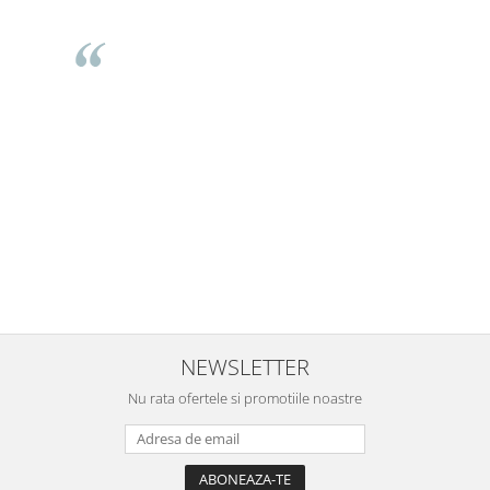
Mihaela Bastea
Buna Elena. Astazi au ajuns jocurile. Fetita mea este super
incantata. Am apucat sa deschidem unul dintre ele momentan.
e
Noi mai aveam un joc de la aceasta firma si stiam ca sunt
i
calitative, de aceea am si avut curaj sa comand atat de multe.
Primul deschis a fost cel cu Scufita rosie. Da, a fost totul ok. Au
r
ajuns repede, dupa cum ai si spus. Cutiile au ajuns cu bine.
e
⭐⭐⭐⭐⭐
NEWSLETTER
Nu rata ofertele si promotiile noastre