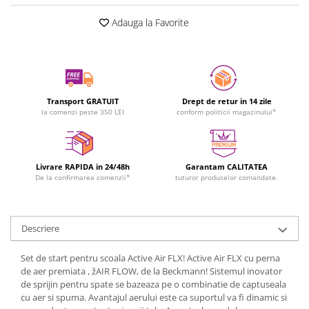
Adauga la Favorite
Transport GRATUIT
Drept de retur in 14 zile
la comenzi peste 350 LEI
conform politicii magazinului*
Livrare RAPIDA in 24/48h
Garantam CALITATEA
De la confirmarea comenzii*
tuturor produselor comandate.
Descriere
Set de start pentru scoala Active Air FLX! Active Air FLX cu perna
de aer premiata , žAIR FLOW, de la Beckmann! Sistemul inovator
de sprijin pentru spate se bazeaza pe o combinatie de captuseala
cu aer si spuma. Avantajul aerului este ca suportul va fi dinamic si