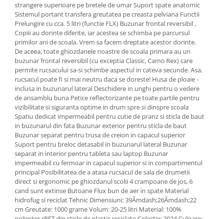
strangere superioare pe bretele de umar Suport spate anatomic
Sistemul portant transfera greutatea pe creasta pelviana Functii
Prelungire cu cca. 5 litri (functie FLX) Buzunar frontal reversibil ,
Copiii au dorinte diferite, iar acestea se schimba pe parcursul
primilor ani de scoala. Vrem sa facem dreptate acestor dorinte.
De aceea, toate ghiozdanele noastre de scoala primara au un
buzunar frontal reversibil (cu exceptia Classic, Camo Rex) care
permite rucsacului sa-si schimbe aspectul in cateva secunde. Asa,
rucsacul poate fi si mai neutru daca se doreste! Husa de ploaie -
inclusa in buzunarul lateral Deschidere in unghi pentru o vedere
de ansamblu buna Petice reflectorizante pe toate partile pentru
vizibilitate si siguranta optime in drum spre si dinspre scoala
Spatiu dedicat impermeabil pentru cutie de pranz si sticla de baut
in buzunarul din fata Buzunar exterior pentru sticla de baut
Buzunar separat pentru trusa de creion in capacul superior
Suport pentru breloc detasabil in buzunarul lateral Buzunar
separat in interior pentru tableta sau laptop Buzunar
impermeabil cu fermoar in capacul superior si in compartimentul
principal Posibilitatea de a atasa rucsacul de sala de drumetii
direct si ergonomic pe ghiozdanul scolii 4 crampoane de jos, 6
cand sunt extinse Butoane Flux bun de aer in spate Material
hidrofug si reciclat Tehnic Dimensiuni: 39Ãmdash;26Ãmdash;22
cm Greutate: 1000 grame Volum: 20-25 litri Material: 100%
poliester rPET din sticle de plastic reciclate Colectie: 2024 Culoare: