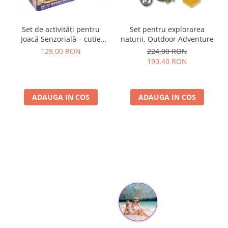
Set de activități pentru
Set pentru explorarea
Joacă Senzorială – cutie
naturii, Outdoor Adventure
multi-senzorială
129,00 RON
224,00 RON
190,40 RON
ADAUGA IN COS
ADAUGA IN COS
Parerea clientilor conteaza: