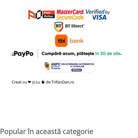
Creat cu ❤ și cu 🧠 de TrifanDan.ro
si
Platforma E-commerce by
Gomag
Popular în această categorie