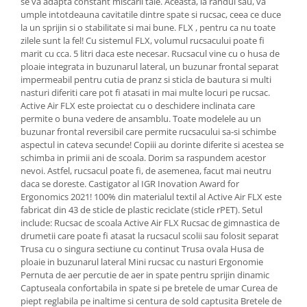
se va adapta constant miscarii tale. Aceasta, la randul sau, va
umple intotdeauna cavitatile dintre spate si rucsac, ceea ce duce
la un sprijin si o stabilitate si mai bune. FLX , pentru ca nu toate
zilele sunt la fel! Cu sistemul FLX, volumul rucsacului poate fi
marit cu cca. 5 litri daca este necesar. Rucsacul vine cu o husa de
ploaie integrata in buzunarul lateral, un buzunar frontal separat
impermeabil pentru cutia de pranz si sticla de bautura si multi
nasturi diferiti care pot fi atasati in mai multe locuri pe rucsac.
Active Air FLX este proiectat cu o deschidere inclinata care
permite o buna vedere de ansamblu. Toate modelele au un
buzunar frontal reversibil care permite rucsacului sa-si schimbe
aspectul in cateva secunde! Copiii au dorinte diferite si acestea se
schimba in primii ani de scoala. Dorim sa raspundem acestor
nevoi. Astfel, rucsacul poate fi, de asemenea, facut mai neutru
daca se doreste. Castigator al IGR Inovation Award for
Ergonomics 2021! 100% din materialul textil al Active Air FLX este
fabricat din 43 de sticle de plastic reciclate (sticle rPET). Setul
include: Rucsac de scoala Active Air FLX Rucsac de gimnastica de
drumetii care poate fi atasat la rucsacul scolii sau folosit separat
Trusa cu o singura sectiune cu continut Trusa ovala Husa de
ploaie in buzunarul lateral Mini rucsac cu nasturi Ergonomie
Pernuta de aer percutie de aer in spate pentru sprijin dinamic
Captuseala confortabila in spate si pe bretele de umar Curea de
piept reglabila pe inaltime si centura de sold captusita Bretele de