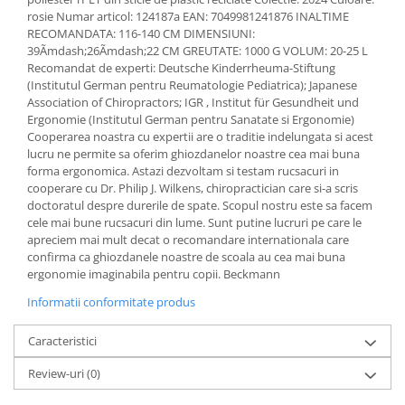
rosie Numar articol: 124187a EAN: 7049981241876 INALTIME
RECOMANDATA: 116-140 CM DIMENSIUNI:
39Ãmdash;26Ãmdash;22 CM GREUTATE: 1000 G VOLUM: 20-25 L
Recomandat de experti: Deutsche Kinderrheuma-Stiftung
(Institutul German pentru Reumatologie Pediatrica); Japanese
Association of Chiropractors; IGR , Institut für Gesundheit und
Ergonomie (Institutul German pentru Sanatate si Ergonomie)
Cooperarea noastra cu expertii are o traditie indelungata si acest
lucru ne permite sa oferim ghiozdanelor noastre cea mai buna
forma ergonomica. Astazi dezvoltam si testam rucsacuri in
cooperare cu Dr. Philip J. Wilkens, chiropractician care si-a scris
doctoratul despre durerile de spate. Scopul nostru este sa facem
cele mai bune rucsacuri din lume. Sunt putine lucruri pe care le
apreciem mai mult decat o recomandare internationala care
confirma ca ghiozdanele noastre de scoala au cea mai buna
ergonomie imaginabila pentru copii. Beckmann
Informatii conformitate produs
Caracteristici
Review-uri
(0)