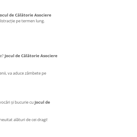
Jocul de Călătorie Asociere
distracție pe termen lung.
ie?
Jocul de Călătorie Asociere
ietenii, va aduce zâmbete pe
vocări și bucurie cu
Jocul de
 neuitat alături de cei dragi!