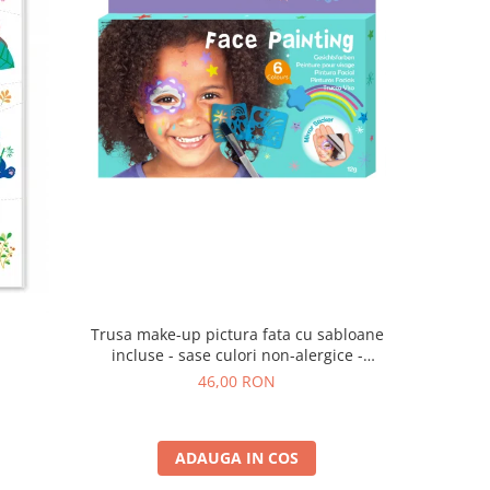
Trusa make-up pictura fata cu sabloane
a
incluse - sase culori non-alergice -
curcubeu si stele
46,00 RON
ADAUGA IN COS