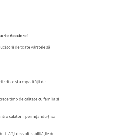
torie Asociere
!
jucătorii de toate vârstele să
 critice și a capacității de
ece timp de calitate cu familia și
ntru călătorii, permițându-ți să
-i să își dezvolte abilitățile de