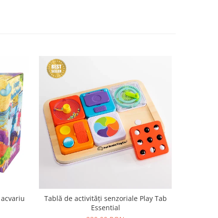
 acvariu
Tablă de activități senzoriale Play Tab
Set DIY e
Essential