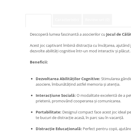
Caracteristici
Review-uri
(0)
Descriere
Descoperă lumea fascinantă a asocierilor cu
Jocul de Călă
Acest joc captivant îmbină distracția cu învățarea, ajutând 
dezvolte abilități cognitive într-un mod interactiv și plăcut.
Beneficii:
Dezvoltarea Abilităților Cognitive:
Stimularea gândirii
asociere, îmbunătățind astfel memoria și atenția.
Interacțiune Socială:
O modalitate excelentă de a petr
prietenii, promovând cooperarea și comunicarea.
Portabilitate:
Designul compact face acest joc ideal pe
te bucuri de distracție acasă, în parc sau în vacanță.
Distracție Educațională:
Perfect pentru copii, ajutându