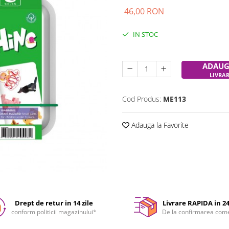
46,00 RON
IN STOC
Durata de livrare:
24-48 ore
ADAUG
LIVRA
Cod Produs:
ME113
Adauga la Favorite
Drept de retur in 14 zile
Livrare RAPIDA in 2
conform politicii magazinului*
De la confirmarea com