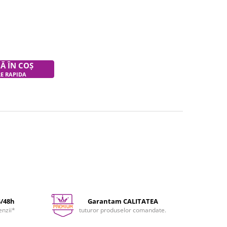
Ă ÎN COȘ
RE RAPIDA
4/48h
Garantam CALITATEA
enzii*
tuturor produselor comandate.