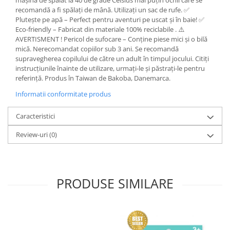
mașina de spălat la 40 de grade Celsius mai puțin ochii care se
recomandă a fi spălați de mână. Utilizați un sac de rufe. ✅
Plutește pe apă – Perfect pentru aventuri pe uscat și în baie! ✅
Eco-friendly – Fabricat din materiale 100% reciclabile . ⚠️
AVERTISMENT ! Pericol de sufocare – Conține piese mici și o bilă
mică. Nerecomandat copiilor sub 3 ani. Se recomandă
supravegherea copilului de către un adult în timpul jocului. Citiți
instrucțiunile înainte de utilizare, urmați-le și păstrați-le pentru
referință. Produs în Taiwan de Bakoba, Danemarca.
Informatii conformitate produs
Caracteristici
Review-uri
(0)
PRODUSE SIMILARE