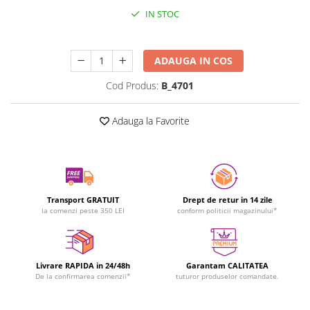
IN STOC
Durata de livrare:
24-48 ore
ADAUGA IN COS
Cod Produs:
B_4701
Adauga la Favorite
Transport GRATUIT
Drept de retur in 14 zile
la comenzi peste 350 LEI
conform politicii magazinului*
Livrare RAPIDA in 24/48h
Garantam CALITATEA
De la confirmarea comenzii*
tuturor produselor comandate.