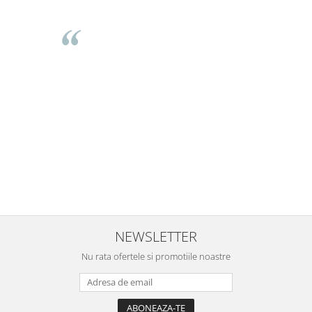
Mihaela Bastea
Buna Elena. Astazi au ajuns jocurile. Fetita mea este super
incantata. Am apucat sa deschidem unul dintre ele momentan.
e
Noi mai aveam un joc de la aceasta firma si stiam ca sunt
i
calitative, de aceea am si avut curaj sa comand atat de multe.
Primul deschis a fost cel cu Scufita rosie. Da, a fost totul ok. Au
r
ajuns repede, dupa cum ai si spus. Cutiile au ajuns cu bine.
e
⭐⭐⭐⭐⭐
NEWSLETTER
Nu rata ofertele si promotiile noastre