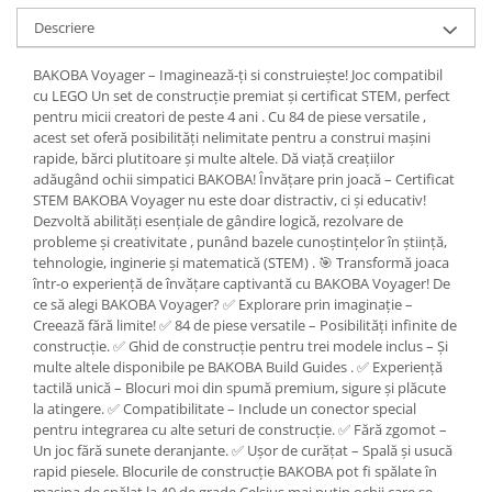
Descriere
BAKOBA Voyager – Imaginează-ți si construiește! Joc compatibil
cu LEGO Un set de construcție premiat și certificat STEM, perfect
pentru micii creatori de peste 4 ani . Cu 84 de piese versatile ,
acest set oferă posibilități nelimitate pentru a construi mașini
rapide, bărci plutitoare și multe altele. Dă viață creațiilor
adăugând ochii simpatici BAKOBA! Învățare prin joacă – Certificat
STEM BAKOBA Voyager nu este doar distractiv, ci și educativ!
Dezvoltă abilități esențiale de gândire logică, rezolvare de
probleme și creativitate , punând bazele cunoștințelor în știință,
tehnologie, inginerie și matematică (STEM) . 🎯 Transformă joaca
într-o experiență de învățare captivantă cu BAKOBA Voyager! De
ce să alegi BAKOBA Voyager? ✅ Explorare prin imaginație –
Creează fără limite! ✅ 84 de piese versatile – Posibilități infinite de
construcție. ✅ Ghid de construcție pentru trei modele inclus – Și
multe altele disponibile pe BAKOBA Build Guides . ✅ Experiență
tactilă unică – Blocuri moi din spumă premium, sigure și plăcute
la atingere. ✅ Compatibilitate – Include un conector special
pentru integrarea cu alte seturi de construcție. ✅ Fără zgomot –
Un joc fără sunete deranjante. ✅ Ușor de curățat – Spală și usucă
rapid piesele. Blocurile de construcție BAKOBA pot fi spălate în