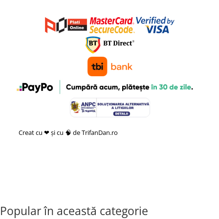
Creat cu ❤ și cu 🧠 de TrifanDan.ro
si
Platforma E-commerce by
Gomag
Popular în această categorie