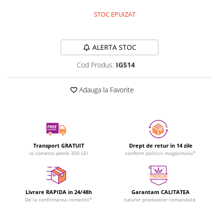
STOC EPUIZAT
Durata de livrare:
24-48 ore
ALERTA STOC
Cod Produs:
IG514
Adauga la Favorite
Transport GRATUIT
Drept de retur in 14 zile
la comenzi peste 350 LEI
conform politicii magazinului*
Livrare RAPIDA in 24/48h
Garantam CALITATEA
De la confirmarea comenzii*
tuturor produselor comandate.