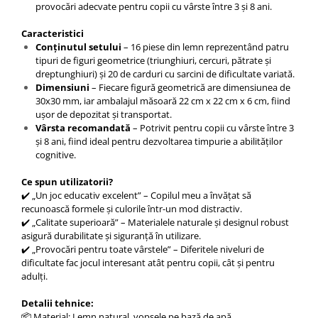
provocări adecvate pentru copii cu vârste între 3 și 8 ani.
Caracteristici
Conținutul setului
– 16 piese din lemn reprezentând patru
tipuri de figuri geometrice (triunghiuri, cercuri, pătrate și
dreptunghiuri) și 20 de carduri cu sarcini de dificultate variată.
Dimensiuni
– Fiecare figură geometrică are dimensiunea de
30x30 mm, iar ambalajul măsoară 22 cm x 22 cm x 6 cm, fiind
ușor de depozitat și transportat.
Vârsta recomandată
– Potrivit pentru copii cu vârste între 3
și 8 ani, fiind ideal pentru dezvoltarea timpurie a abilităților
cognitive.
Ce spun utilizatorii?
✔️ „Un joc educativ excelent” – Copilul meu a învățat să
recunoască formele și culorile într-un mod distractiv.
✔️ „Calitate superioară” – Materialele naturale și designul robust
asigură durabilitate și siguranță în utilizare.
✔️ „Provocări pentru toate vârstele” – Diferitele niveluri de
dificultate fac jocul interesant atât pentru copii, cât și pentru
adulți.
Detalii tehnice:
📦 Material: Lemn natural, vopsele pe bază de apă