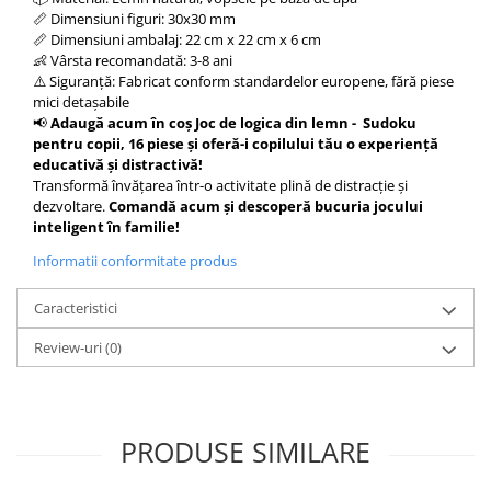
📏 Dimensiuni figuri: 30x30 mm
📏 Dimensiuni ambalaj: 22 cm x 22 cm x 6 cm
👶 Vârsta recomandată: 3-8 ani
⚠️ Siguranță: Fabricat conform standardelor europene, fără piese
mici detașabile
📢
Adaugă acum în coș Joc de logica din lemn - Sudoku
pentru copii, 16 piese și oferă-i copilului tău o experiență
educativă și distractivă!
Transformă învățarea într-o activitate plină de distracție și
dezvoltare.
Comandă acum și descoperă bucuria jocului
inteligent în familie!
Informatii conformitate produs
Caracteristici
Review-uri
(0)
PRODUSE SIMILARE