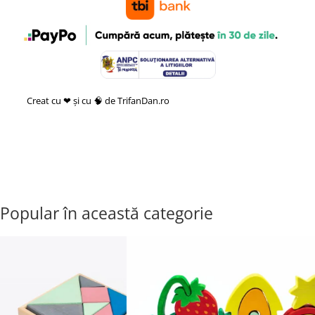
Creat cu ❤ și cu 🧠 de TrifanDan.ro
si
Platforma E-commerce by
Gomag
Popular în această categorie