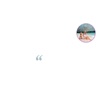
Parerea clientilor conteaza:
Mihaela Bastea
Buna Elena. Astazi au ajuns jocurile. Fetita mea este super
incantata. Am apucat sa deschidem unul dintre ele momentan.
e
Noi mai aveam un joc de la aceasta firma si stiam ca sunt
i
calitative, de aceea am si avut curaj sa comand atat de multe.
Primul deschis a fost cel cu Scufita rosie. Da, a fost totul ok. Au
r
ajuns repede, dupa cum ai si spus. Cutiile au ajuns cu bine.
e
⭐⭐⭐⭐⭐