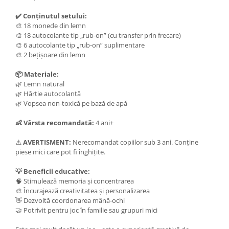
✔️ Conținutul setului:
🎨 18 monede din lemn
🎨 18 autocolante tip „rub-on” (cu transfer prin frecare)
🎨 6 autocolante tip „rub-on” suplimentare
🎨 2 bețișoare din lemn
📦 Materiale:
🌿 Lemn natural
🌿 Hârtie autocolantă
🌿 Vopsea non-toxică pe bază de apă
👶 Vârsta recomandată:
4 ani+
⚠️
AVERTISMENT:
Nerecomandat copiilor sub 3 ani. Conține
piese mici care pot fi înghițite.
💡 Beneficii educative:
🧠 Stimulează memoria și concentrarea
🎨 Încurajează creativitatea și personalizarea
👋 Dezvoltă coordonarea mână-ochi
🤝 Potrivit pentru joc în familie sau grupuri mici