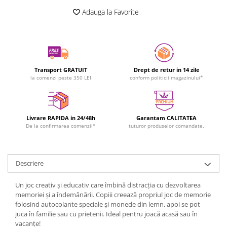
Adauga la Favorite
Transport GRATUIT
Drept de retur in 14 zile
la comenzi peste 350 LEI
conform politicii magazinului*
Livrare RAPIDA in 24/48h
Garantam CALITATEA
De la confirmarea comenzii*
tuturor produselor comandate.
Descriere
Un joc creativ și educativ care îmbină distracția cu dezvoltarea
memoriei și a îndemânării. Copiii creează propriul joc de memorie
folosind autocolante speciale și monede din lemn, apoi se pot
juca în familie sau cu prietenii. Ideal pentru joacă acasă sau în
vacanțe!