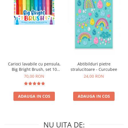
Carioci lavabile cu pensula,
Abtibilduri pietre
Big Bright Brush, set 10
stralucitoare - Curcubee
culori
70,00 RON
24,00 RON
ADAUGA IN COS
ADAUGA IN COS
NU UITA DE: