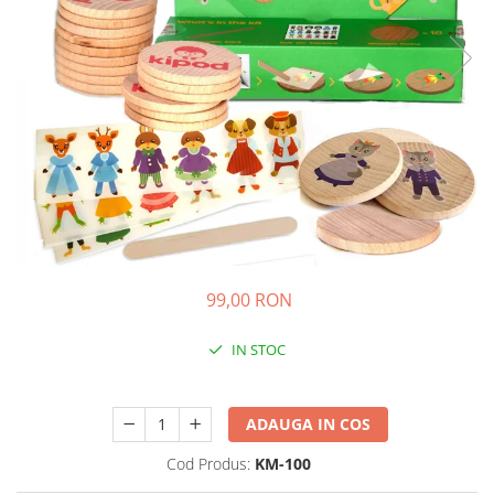
Experimente
Saltele Yoga
Stilouri
Teatru de papusi
Jucarii dentitie
Umbrele
Tempera și acuarele
Jucarii Senzoriale
99,00 RON
IN STOC
Durata de livrare:
24-48 ore
ADAUGA IN COS
Cod Produs:
KM-100