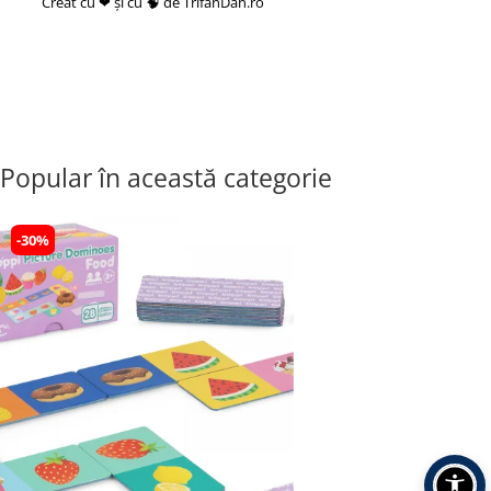
Creat cu ❤ și cu 🧠 de TrifanDan.ro
si
Platforma E-commerce by
Gomag
Popular în această categorie
-30%