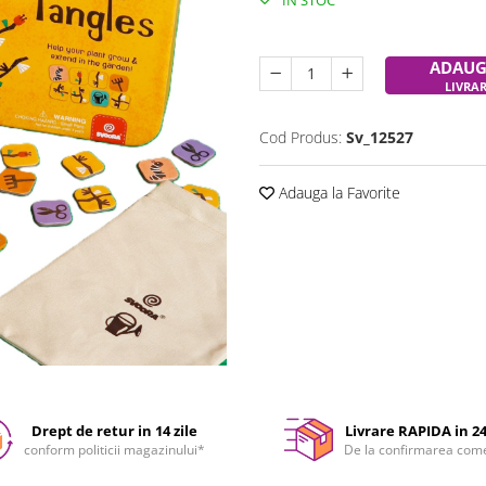
IN STOC
Durata de livrare:
24-48 ore
ADAUG
LIVRA
Cod Produs:
Sv_12527
Adauga la Favorite
Drept de retur in 14 zile
Livrare RAPIDA in 2
conform politicii magazinului*
De la confirmarea com