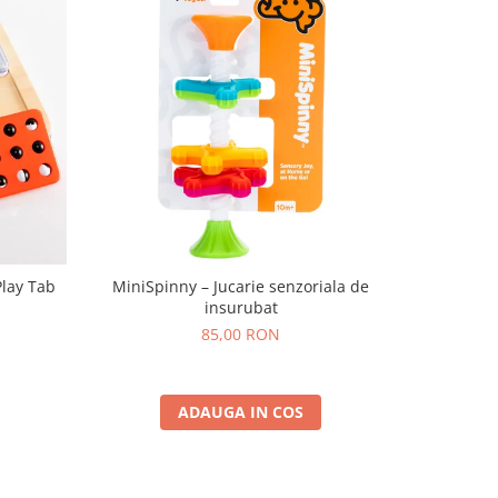
Play Tab
MiniSpinny – Jucarie senzoriala de
Set Brățar
insurubat
P
85,00 RON
ADAUGA IN COS