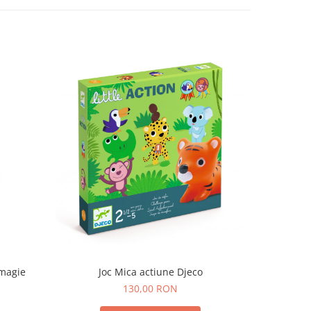
 magie
Joc Mica actiune Djeco
Jo
130,00 RON