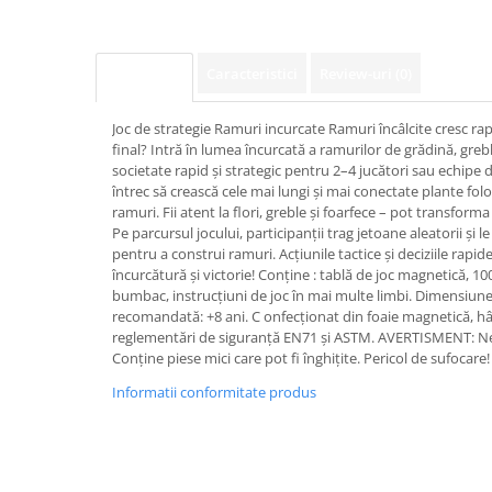
Caracteristici
Review-uri
(0)
Descriere
Joc de strategie Ramuri incurcate Ramuri încâlcite cresc rap
final? Intră în lumea încurcată a ramurilor de grădină, grebl
societate rapid și strategic pentru 2–4 jucători sau echipe de
întrec să crească cele mai lungi și mai conectate plante fo
ramuri. Fii atent la flori, greble și foarfece – pot transform
Pe parcursul jocului, participanții trag jetoane aleatorii și l
pentru a construi ramuri. Acțiunile tactice și deciziile rapid
încurcătură și victorie! Conține : tablă de joc magnetică, 1
bumbac, instrucțiuni de joc în mai multe limbi. Dimensiune 
recomandată: +8 ani. C onfecționat din foaie magnetică, hâ
reglementări de siguranță EN71 și ASTM. AVERTISMENT: Ne
Conține piese mici care pot fi înghițite. Pericol de sufocar
Informatii conformitate produs