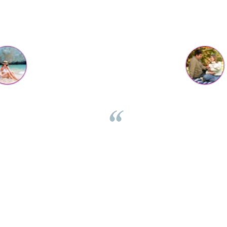
Parerea clientilor conteaza:
Flory Mihaescu
per
Placa a fost super-apreciata de cei mici, la petrecere, poate
fi folosita de 2 copii in același timp, se legănau și se urcau
ch
i
impreuna. Celui mic ii place foarte mult și nu ma gandeam
emo
ca o poate folosi în atâtea moduri: se leagana pe ea stand
dar
ita
jos, o folosește ca pe placa de surf, se târăște pe sub ea, se
si
joaca cu masinute, poate chiar și sa manance pe ea.
Multumim pentru promptitudine iar placa arata foarte
frumos, cu acea margine colorata.
⭐⭐⭐⭐⭐