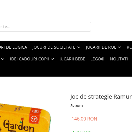
RI DE LOGICA
JOCURI DE SOCIETATE
JUCARII DE ROL
RO
IDEI CADOURI COPII
JUCARII BEBE
LEGO®
NOUTATI
de strategie Ramuri incurcate, Svoora
Joc de strategie Ramur
Svoora
146,00 RON