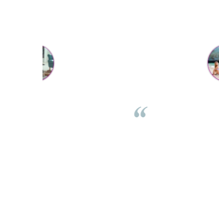
Mihaela Bastea
rea comenzii,
Buna Elena. Astazi au ajuns jocurile. Fetita mea este su
sta. Comanda
incantata. Am apucat sa deschidem unul dintre ele
curator. De
momentan. Noi mai aveam un joc de la aceasta firma s
 incepand cu
stiam ca sunt calitative, de aceea am si avut curaj sa
loo este mai
comand atat de multe. Primul deschis a fost cel cu Scuf
ce copilul in
rosie. Da, a fost totul ok. Au ajuns repede, dupa cum ai 
este superb
spus. Cutiile au ajuns cu bine.
 ambele. Va
⭐⭐⭐⭐⭐