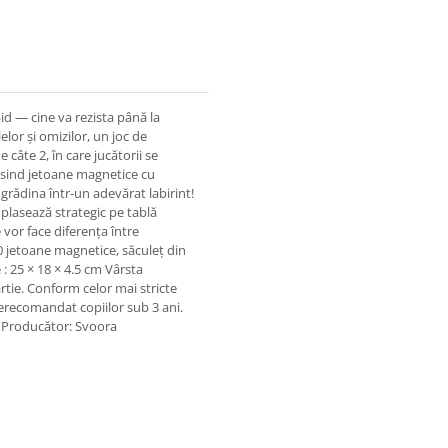
id — cine va rezista până la
elor și omizilor, un joc de
 câte 2, în care jucătorii se
losind jetoane magnetice cu
a grădina într-un adevărat labirint!
e plasează strategic pe tablă
e vor face diferența între
00 jetoane magnetice, săculeț din
: 25 × 18 × 4.5 cm Vârsta
rtie. Conform celor mai stricte
recomandat copiilor sub 3 ani.
e! Producător: Svoora