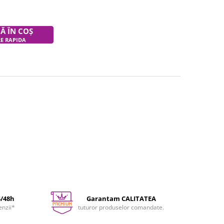
Ă ÎN COȘ
RE RAPIDA
4/48h
Garantam CALITATEA
enzii*
tuturor produselor comandate.