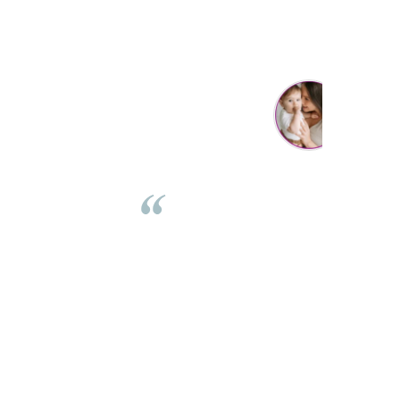
Cristina Hanga
Tot ce am comandat pana acum a fost suuuper, f faine
estii si livrarea de nota 100 ... de pe o zi pe alta . Aveam
tii ca nu va ajunge swayer pt ziua copilului din weekend,
 e joi azi si a ajuns :) abia astept sa ii dau cadoul :D revin
cu feedback apoi. Va multumesc !! <3
⭐⭐⭐⭐⭐