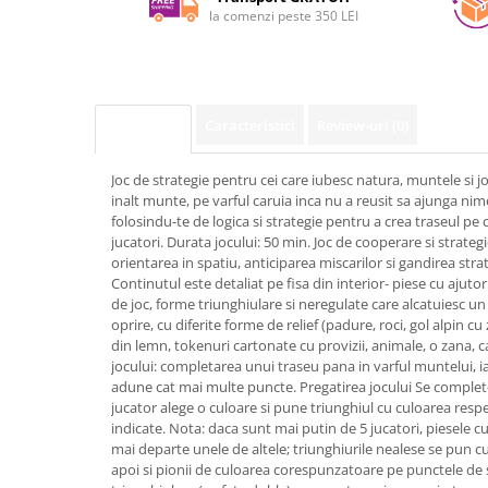
la comenzi peste 350 LEI
Caracteristici
Review-uri
(0)
Descriere
Joc de strategie pentru cei care iubesc natura, muntele si j
inalt munte, pe varful caruia inca nu a reusit sa ajunga nim
folosindu-te de logica si strategie pentru a crea traseul pe 
jucatori. Durata jocului: 50 min. Joc de cooperare si strategi
orientarea in spatiu, anticiparea miscarilor si gandirea stra
Continutul este detaliat pe fisa din interior- piese cu ajuto
de joc, forme triunghiulare si neregulate care alcatuiesc u
oprire, cu diferite forme de relief (padure, roci, gol alpin cu
din lemn, tokenuri cartonate cu provizii, animale, o zana, 
jocului: completarea unui traseu pana in varful muntelui, ia
adune cat mai multe puncte. Pregatirea jocului Se complet
jucator alege o culoare si pune triunghiul cu culoarea respe
indicate. Nota: daca sunt mai putin de 5 jucatori, piesele c
mai departe unele de altele; triunghiurile nealese se pun cu 
apoi si pionii de culoarea corespunzatoare pe punctele de s