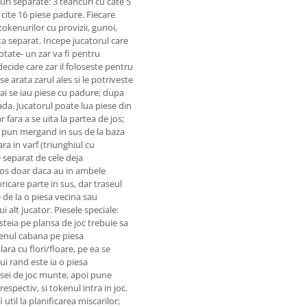
uri separate: 3 teancuri cu cate 5
 cite 16 piese padure. Fiecare
tokenurilor cu provizii, gunoi,
ta separat. Incepe jucatorul care
tate- un zar va fi pentru
decide care zar il foloseste pentru
e arata zarul ales si le potriveste
ai se iau piese cu padure; dupa
ada. Jucatorul poate lua piese din
r fara a se uita la partea de jos;
e pun mergand in sus de la baza
ra in varf (triunghiul cu
e separat de cele deja
 jos doar daca au in ambele
oricare parte in sus, dar traseul
 de la o piesa vecina sau
alt jucator. Piesele speciale:
teia pe plansa de joc trebuie sa
okenul cabana pe piesa
ara cu flori/floare, pe ea se
ui rand este ia o piesa
nsei de joc munte, apoi pune
spectiv, si tokenul intra in joc.
 util la planificarea miscarilor;