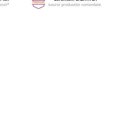
enzii*
tuturor produselor comandate.