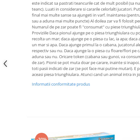
este indicat sa pastrati teancurile cat de mult posibil (sa nu
teanc). Luati in considerare si cararile celorlalti jucatori. Pu
final mai multe sanse sa ajungeti in varf. Inaintarea (pentru
sau a aduna mai multe puncte) Al doilea zar va fi folosit pe
Numarul de pe zar poate fi "consumat" cu piese triunghiula
Proviziile Daca pionul ajunge pe o piesa triunghiulara cu po
recolta un mar; daca ajunge pe o piesa cu lac, ia apa; daca a
un mar si apa. Daca ajunge primul la o cabana, jucatorul a
respectiv sau nu. Daca ajunge la o piesa cu floare/flori pe c
aduna sau nu. Oricare token (cabana sau gunoi, va consu
de zar). Pionii se pot muta doar pe carare, inainte si inapoi
toti pasii indicati de zar (se pot face mai putine mutari). E 
aceasi piesa triunghiulara. Atunci cand un animal intra in j
Informatii conformitate produs
-30%