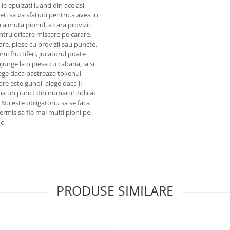
 le epuizati luand din acelasi
teti sa va sfatuiti pentru a avea in
 a muta pionul, a cara provizii
ntru oricare miscare pe carare.
re, piese cu provizii sau puncte.
mi fructiferi, jucatorul poate
junge la o piesa cu cabana, ia si
lege daca pastreaza tokenul
are este gunoi, alege daca il
ma un punct din numarul indicat
. Nu este obligatoriu sa se faca
permis sa fie mai multi pioni pe
oc
PRODUSE SIMILARE