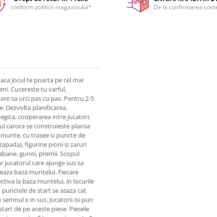
conform politicii magazinului*
De la confirmarea com
oaca Jocul te poarta pe cel mai
eni. Cucereste tu varful,
care sa urci pas cu pas. Pentru 2-5
e. Dezvolta planificarea,
tegica, cooperarea intre jucatori.
rul carora se construieste plansa
n munte, cu trasee si puncte de
 zapada), figurine pioni si zaruri
cabane, gunoi, premii. Scopul
r jucatorul care ajunge sus sa
eaza baza muntelui. Fiecare
ctiva la baza muntelui, in locurile
u punctele de start se asaza cat
semnul x in sus. Jucatorii isi pun
tart de pe aceste piese. Piesele