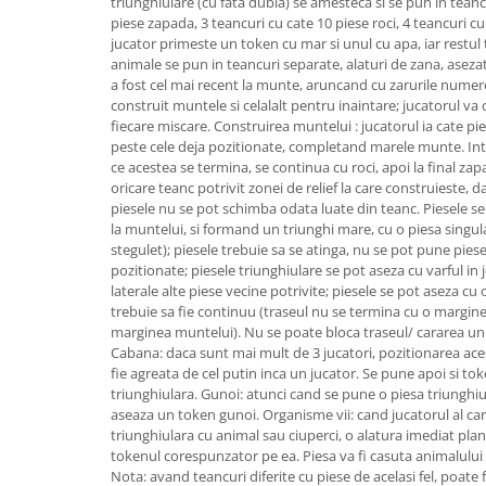
triunghiulare (cu fata dubla) se amesteca si se pun in teanc
piese zapada, 3 teancuri cu cate 10 piese roci, 4 teancuri cu
jucator primeste un token cu mar si unul cu apa, iar restul 
animale se pun in teancuri separate, alaturi de zana, aseza
a fost cel mai recent la munte, aruncand cu zarurile numero
construit muntele si celalalt pentru inaintare; jucatorul va 
fiecare miscare. Construirea muntelui : jucatorul ia cate pies
peste cele deja pozitionate, completand marele munte. Int
ce acestea se termina, se continua cu roci, apoi la final zap
oricare teanc potrivit zonei de relief la care construieste, da
piesele nu se pot schimba odata luate din teanc. Piesele s
la muntelui, si formand un triunghi mare, cu o piesa singula
stegulet); piesele trebuie sa se atinga, nu se pot pune pies
pozitionate; piesele triunghiulare se pot aseza cu varful in
laterale alte piese vecine potrivite; piesele se pot aseza cu 
trebuie sa fie continuu (traseul nu se termina cu o margine
marginea muntelui). Nu se poate bloca traseul/ cararea unui 
Cabana: daca sunt mai mult de 3 jucatori, pozitionarea aces
fie agreata de cel putin inca un jucator. Se pune apoi si t
triunghiulara. Gunoi: atunci cand se pune o piesa triunghiul
aseaza un token gunoi. Organisme vii: cand jucatorul al car
triunghiulara cu animal sau ciuperci, o alatura imediat pla
tokenul corespunzator pe ea. Piesa va fi casuta animalului re
Nota: avand teancuri diferite cu piese de acelasi fel, poate fi