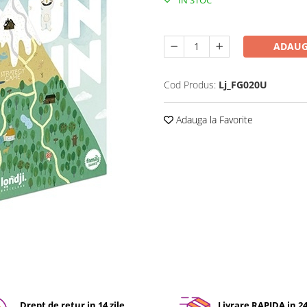
IN STOC
Durata de livrare:
24-48 ore
ADAUG
Cod Produs:
Lj_FG020U
Adauga la Favorite
Drept de retur in 14 zile
Livrare RAPIDA in 2