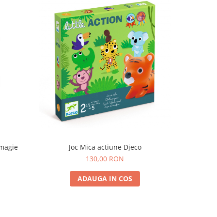
 magie
Joc Mica actiune Djeco
Jo
130,00 RON
ADAUGA IN COS