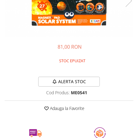
Experimente
Saltele Yoga
Stilouri
Teatru de papusi
Jucarii dentitie
Umbrele
Tempera și acuarele
Jucarii Senzoriale
81,00 RON
STOC EPUIZAT
Durata de livrare:
24-48 ore
ALERTA STOC
Cod Produs:
ME0541
Adauga la Favorite