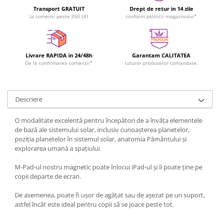
Transport GRATUIT
Drept de retur in 14 zile
la comenzi peste 350 LEI
conform politicii magazinului*
Livrare RAPIDA in 24/48h
Garantam CALITATEA
De la confirmarea comenzii*
tuturor produselor comandate.
Descriere
O modalitate excelentă pentru începători de a învăța elementele
de bază ale sistemului solar, inclusiv cunoașterea planetelor,
poziția planetelor în sistemul solar, anatomia Pământului și
explorarea umană a spațiului.
M-Pad-ul nostru magnetic poate înlocui iPad-ul și îi poate ține pe
copii departe de ecran.
De asemenea, poate fi ușor de agățat sau de așezat pe un suport,
astfel încât este ideal pentru copii să se joace peste tot.