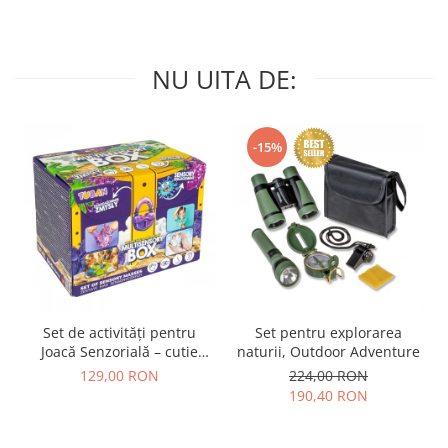
NU UITA DE:
-15%
Set de activități pentru
Set pentru explorarea
Joacă Senzorială – cutie
naturii, Outdoor Adventure
multi-senzorială
129,00 RON
224,00 RON
190,40 RON