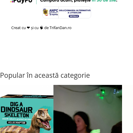
Creat cu ❤ și cu 🧠 de TrifanDan.ro
si
Platforma E-commerce by
Gomag
Popular în această categorie