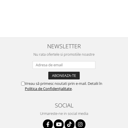
r
ajuns repede, dupa cum ai si spus. Cutiile au ajuns cu bine.
e
⭐⭐⭐⭐⭐
NEWSLETTER
Nu rata ofertele si promotiile noastre
Vreau să primesc noutati prin e-mail. Detalii în
Politica de Confidențialitate
.
SOCIAL
Urmareste-ne in social media