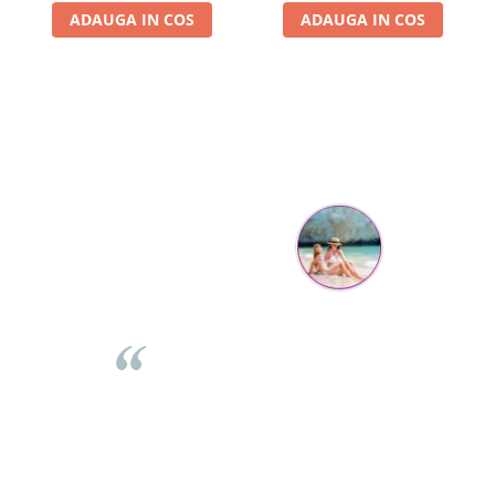
ADAUGA IN COS
ADAUGA IN COS
Parerea clientilor conteaza:
Mihaela Bastea
Buna Elena. Astazi au ajuns jocurile. Fetita mea este super
incantata. Am apucat sa deschidem unul dintre ele momentan.
e
Noi mai aveam un joc de la aceasta firma si stiam ca sunt
i
calitative, de aceea am si avut curaj sa comand atat de multe.
Primul deschis a fost cel cu Scufita rosie. Da, a fost totul ok. Au