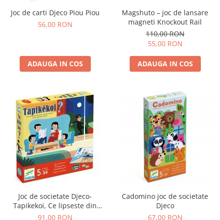
Joc de carti Djeco Piou Piou
Magshuto – joc de lansare
magneti Knockout Rail
56,00 RON
110,00 RON
55,00 RON
ADAUGA IN COS
ADAUGA IN COS
Joc de societate Djeco-
Cadomino joc de societate
Tapikekoi, Ce lipseste din
Djeco
casa?
91,00 RON
67,00 RON