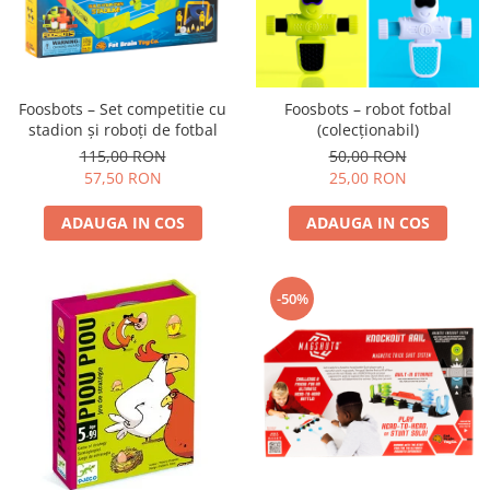
Experimente
Saltele Yoga
Stilouri
Teatru de papusi
Jucarii dentitie
Umbrele
Tempera și acuarele
Jucarii Senzoriale
Foosbots – Set competitie cu
Foosbots – robot fotbal
stadion și roboți de fotbal
(colecționabil)
115,00 RON
50,00 RON
57,50 RON
25,00 RON
ADAUGA IN COS
ADAUGA IN COS
-50%