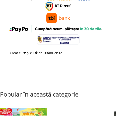
Creat cu ❤ și cu 🧠 de TrifanDan.ro
si
Platforma E-commerce by
Gomag
Popular în această categorie