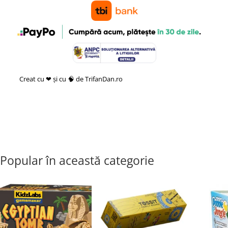
Creat cu ❤ și cu 🧠 de TrifanDan.ro
si
Platforma E-commerce by
Gomag
Popular în această categorie