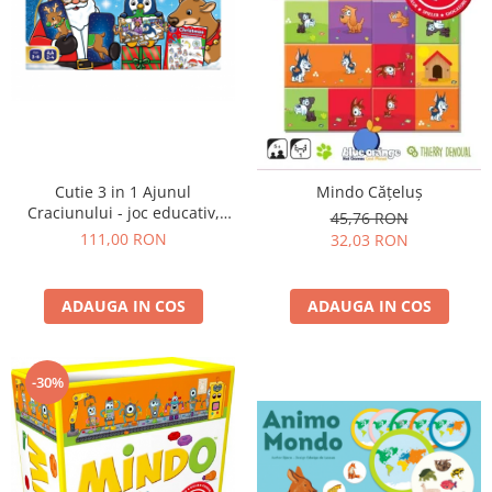
Cutie 3 in 1 Ajunul
Mindo Cățeluș
Craciunului - joc educativ,
45,76 RON
puzzle si carte de colorat cu
111,00 RON
32,03 RON
activitati
ADAUGA IN COS
ADAUGA IN COS
-30%