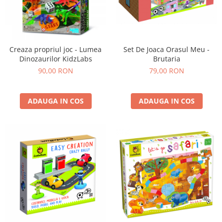
Experimente
Saltele Yoga
Stilouri
Teatru de papusi
Jucarii dentitie
Umbrele
Tempera și acuarele
Jucarii Senzoriale
Set De Joaca Orasul Meu -
Creaza propriul joc - Lumea
Brutaria
Dinozaurilor KidzLabs
79,00 RON
90,00 RON
ADAUGA IN COS
ADAUGA IN COS