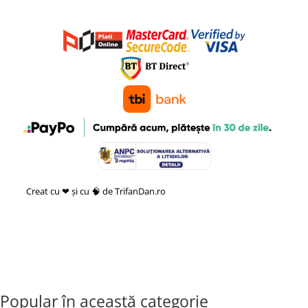
Creat cu ❤ și cu 🧠 de TrifanDan.ro
si
Platforma E-commerce by
Gomag
Popular în această categorie