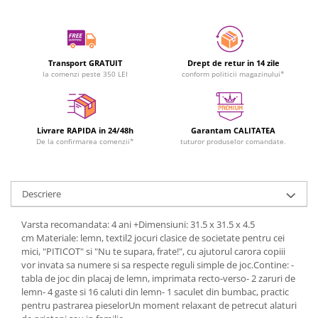
Transport GRATUIT
Drept de retur in 14 zile
la comenzi peste 350 LEI
conform politicii magazinului*
Livrare RAPIDA in 24/48h
Garantam CALITATEA
De la confirmarea comenzii*
tuturor produselor comandate.
Descriere
Varsta recomandata: 4 ani +Dimensiuni: 31.5 x 31.5 x 4.5
cm Materiale: lemn, textil2 jocuri clasice de societate pentru cei
mici, "PITICOT" si "Nu te supara, frate!", cu ajutorul carora copiii
vor invata sa numere si sa respecte reguli simple de joc.Contine: -
tabla de joc din placaj de lemn, imprimata recto-verso- 2 zaruri de
lemn- 4 gaste si 16 caluti din lemn- 1 saculet din bumbac, practic
pentru pastrarea pieselorUn moment relaxant de petrecut alaturi