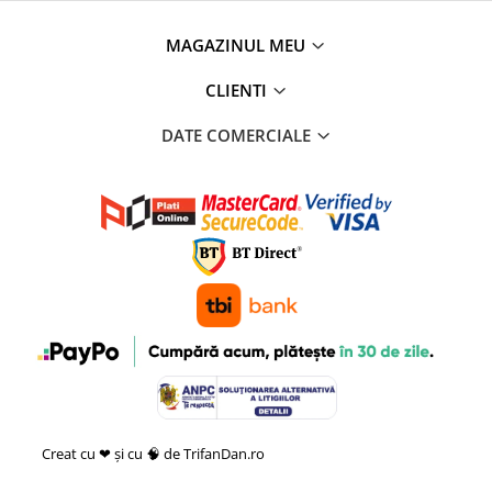
MAGAZINUL MEU
CLIENTI
DATE COMERCIALE
Creat cu ❤ și cu 🧠 de TrifanDan.ro
si
Platforma E-commerce by
Gomag