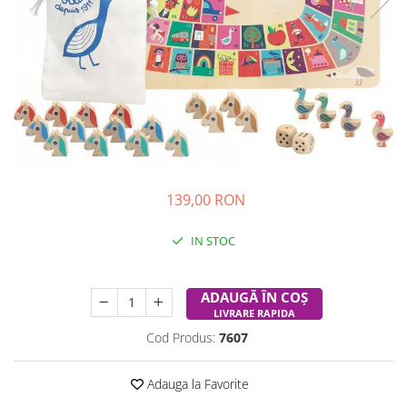
Experimente
Saltele Yoga
Stilouri
Teatru de papusi
Jucarii dentitie
Umbrele
Tempera și acuarele
Jucarii Senzoriale
139,00 RON
IN STOC
Durata de livrare:
24-48 ore
ADAUGĂ ÎN COȘ
LIVRARE RAPIDA
Cod Produs:
7607
Adauga la Favorite