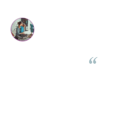
Mihaela Bastea
Buna Elena. Astazi au ajuns jocurile. Fetita mea este super
incantata. Am apucat sa deschidem unul dintre ele momentan.
e
Noi mai aveam un joc de la aceasta firma si stiam ca sunt
i
calitative, de aceea am si avut curaj sa comand atat de multe.
Primul deschis a fost cel cu Scufita rosie. Da, a fost totul ok. Au
r
ajuns repede, dupa cum ai si spus. Cutiile au ajuns cu bine.
e
⭐⭐⭐⭐⭐