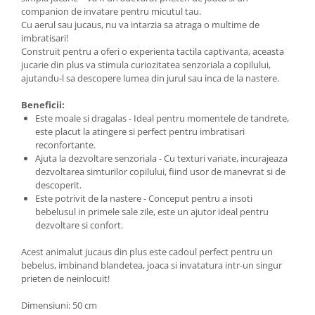
companion de invatare pentru micutul tau.
Cu aerul sau jucaus, nu va intarzia sa atraga o multime de
imbratisari!
Construit pentru a oferi o experienta tactila captivanta, aceasta
jucarie din plus va stimula curiozitatea senzoriala a copilului,
ajutandu-l sa descopere lumea din jurul sau inca de la nastere.
Beneficii:
Este moale si dragalas - Ideal pentru momentele de tandrete,
este placut la atingere si perfect pentru imbratisari
reconfortante.
Ajuta la dezvoltare senzoriala - Cu texturi variate, incurajeaza
dezvoltarea simturilor copilului, fiind usor de manevrat si de
descoperit.
Este potrivit de la nastere - Conceput pentru a insoti
bebelusul in primele sale zile, este un ajutor ideal pentru
dezvoltare si confort.
Acest animalut jucaus din plus este cadoul perfect pentru un
bebelus, imbinand blandetea, joaca si invatatura intr-un singur
prieten de neinlocuit!
Dimensiuni: 50 cm