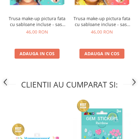
Trusa make-up pictura fata
Trusa make-up pictura fata
cu sabloane incluse - sase
cu sabloane incluse - sase
culori non-alergice -
culori non-alergice - flori si
46,00 RON
46,00 RON
curcubeu si stele
fluturi
ADAUGA IN COS
ADAUGA IN COS
CLIENTII AU CUMPARAT SI: