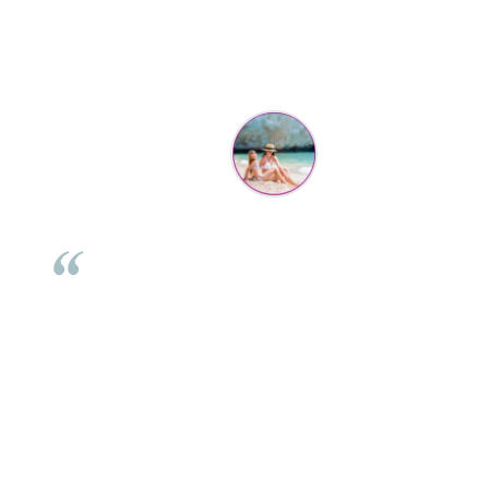
Parerea clientilor conteaza:
Mihaela Bastea
Buna Elena. Astazi au ajuns jocurile. Fetita mea este super
incantata. Am apucat sa deschidem unul dintre ele momentan.
e
Noi mai aveam un joc de la aceasta firma si stiam ca sunt
i
calitative, de aceea am si avut curaj sa comand atat de multe.
Primul deschis a fost cel cu Scufita rosie. Da, a fost totul ok. Au
r
ajuns repede, dupa cum ai si spus. Cutiile au ajuns cu bine.
e
⭐⭐⭐⭐⭐