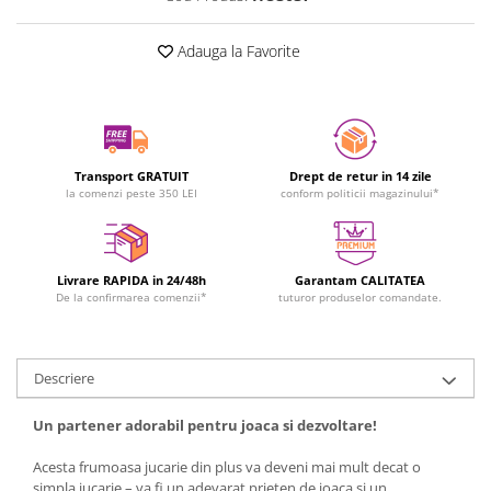
Adauga la Favorite
Transport GRATUIT
Drept de retur in 14 zile
la comenzi peste 350 LEI
conform politicii magazinului*
Livrare RAPIDA in 24/48h
Garantam CALITATEA
De la confirmarea comenzii*
tuturor produselor comandate.
Descriere
Un partener adorabil pentru joaca si dezvoltare!
Acesta frumoasa jucarie din plus va deveni mai mult decat o
simpla jucarie – va fi un adevarat prieten de joaca si un