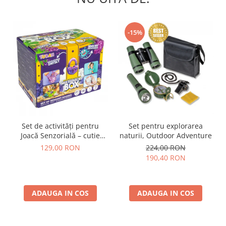
-15%
Set de activități pentru
Set pentru explorarea
Joacă Senzorială – cutie
naturii, Outdoor Adventure
multi-senzorială
129,00 RON
224,00 RON
190,40 RON
ADAUGA IN COS
ADAUGA IN COS