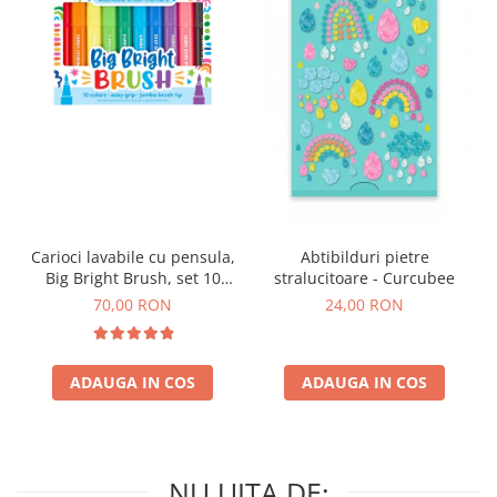
Carioci lavabile cu pensula,
Abtibilduri pietre
Big Bright Brush, set 10
stralucitoare - Curcubee
culori
70,00 RON
24,00 RON
ADAUGA IN COS
ADAUGA IN COS
NU UITA DE: