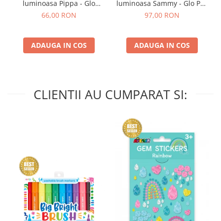
luminoasa Pippa - Glo
luminoasa Sammy - Glo Pal,
Cube, verde
rosu
66,00 RON
97,00 RON
ADAUGA IN COS
ADAUGA IN COS
CLIENTII AU CUMPARAT SI: