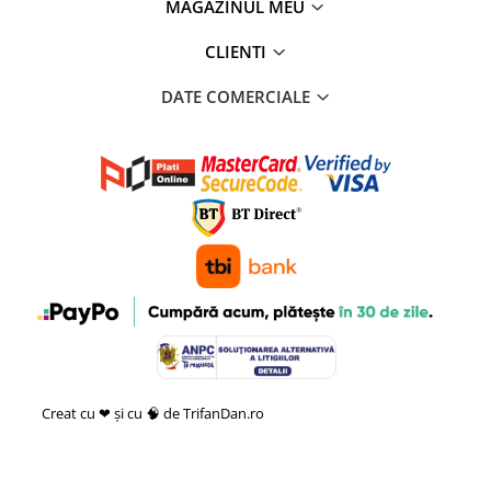
MAGAZINUL MEU
CLIENTI
DATE COMERCIALE
Creat cu ❤ și cu 🧠 de TrifanDan.ro
si
Platforma E-commerce by
Gomag