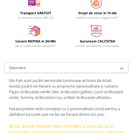
Transport GRATUIT
Drept de retur in 14 zile
la comenzi peste 350 LEI
conform politicii magazinului*
Livrare RAPIDA in 24/48h
Garantam CALITATEA
De la confirmarea comenzii*
tuturor produselor comandate.
Descriere
Glo Pals sunt jucării senzoriale luminoase activate de lichid.
Aceste jucării vin fiecare cu propria lor personalitate și culoare.
Pippa strălucește verde, Alex strălucește galben, Lumi strălucește
violet, Sammy strălucește roșu și Blair strălucește albastru.
Fiecare prieten este conceput cu o personalitate unică pentru a
sărbători lucrurile care ne fac pe fiecare dintre noi unic.
Bună, amice! Numele meu este Alex și sunt aici să-ți
înveselesc ziua! Sunt întotdeauna gata să dau o mână de