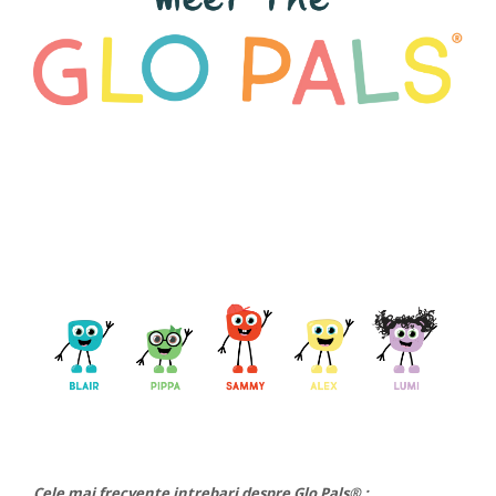
Cele mai frecvente intrebari despre Glo Pals® :