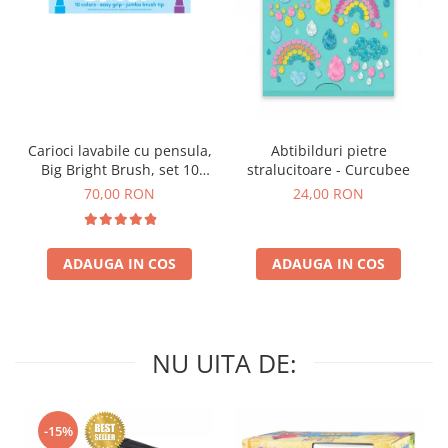
Carioci lavabile cu pensula,
Abtibilduri pietre
Big Bright Brush, set 10
stralucitoare - Curcubee
culori
70,00 RON
24,00 RON
ADAUGA IN COS
ADAUGA IN COS
NU UITA DE:
-15%