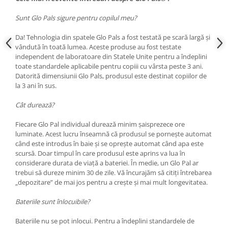
Sunt Glo Pals sigure pentru copilul meu?
Da! Tehnologia din spatele Glo Pals a fost testată pe scară largă și
vândută în toată lumea. Aceste produse au fost testate
independent de laboratoare din Statele Unite pentru a îndeplini
toate standardele aplicabile pentru copiii cu vârsta peste 3 ani.
Datorită dimensiunii Glo Pals, produsul este destinat copiilor de
la 3 ani în sus.
Cât durează?
Fiecare Glo Pal individual durează minim șaisprezece ore
luminate. Acest lucru înseamnă că produsul se pornește automat
când este introdus în baie și se oprește automat când apa este
scursă. Doar timpul în care produsul este aprins va lua în
considerare durata de viață a bateriei. În medie, un Glo Pal ar
trebui să dureze minim 30 de zile. Vă încurajăm să citiți întrebarea
„depozitare” de mai jos pentru a crește și mai mult longevitatea.
Bateriile sunt înlocuibile?
Bateriile nu se pot inlocui. Pentru a îndeplini standardele de