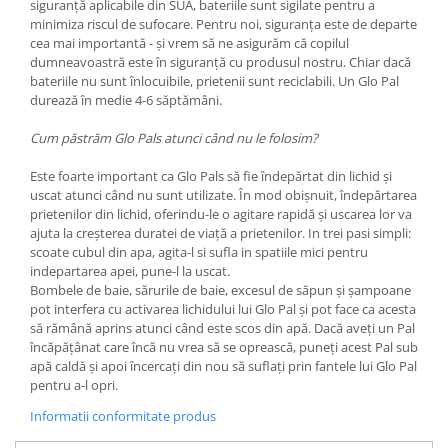
siguranță aplicabile din SUA, bateriile sunt sigilate pentru a
minimiza riscul de sufocare. Pentru noi, siguranța este de departe
cea mai importantă - și vrem să ne asigurăm că copilul
dumneavoastră este în siguranță cu produsul nostru. Chiar dacă
bateriile nu sunt înlocuibile, prietenii sunt reciclabili. Un Glo Pal
durează în medie 4-6 săptămâni.
Cum păstrăm Glo Pals atunci când nu le folosim?
Este foarte important ca Glo Pals să fie îndepărtat din lichid și
uscat atunci când nu sunt utilizate. În mod obișnuit, îndepărtarea
prietenilor din lichid, oferindu-le o agitare rapidă și uscarea lor va
ajuta la creșterea duratei de viață a prietenilor. In trei pasi simpli:
scoate cubul din apa, agita-l si sufla in spatiile mici pentru
indepartarea apei, pune-l la uscat.
Bombele de baie, sărurile de baie, excesul de săpun și șampoane
pot interfera cu activarea lichidului lui Glo Pal și pot face ca acesta
să rămână aprins atunci când este scos din apă. Dacă aveți un Pal
încăpățânat care încă nu vrea să se oprească, puneți acest Pal sub
apă caldă și apoi încercați din nou să suflați prin fantele lui Glo Pal
pentru a-l opri.
Informatii conformitate produs