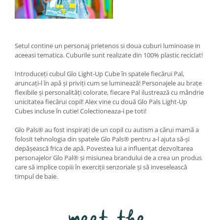
Setul contine un personaj prietenos si doua cuburi luminoase in
aceeasi tematica. Cuburile sunt realizate din 100% plastic reciclat!
Introduceți cubul Glo Light-Up Cube în spatele fiecărui Pal,
aruncați-l în apă și priviți cum se luminează! Personajele au brațe
flexibile și personalități colorate, fiecare Pal ilustrează cu mândrie
unicitatea fiecărui copil! Alex vine cu două Glo Pals Light-Up
Cubes incluse în cutie! Colectioneaza-i pe toti!
Glo Pals® au fost inspirați de un copil cu autism a cărui mamă a
folosit tehnologia din spatele Glo Pals® pentru a-l ajuta să-și
depășească frica de apă. Povestea lui a influențat dezvoltarea
personajelor Glo Pal® și misiunea brandului de a crea un produs
care să implice copiii în exerciții senzoriale și să inveselească
timpul de baie.