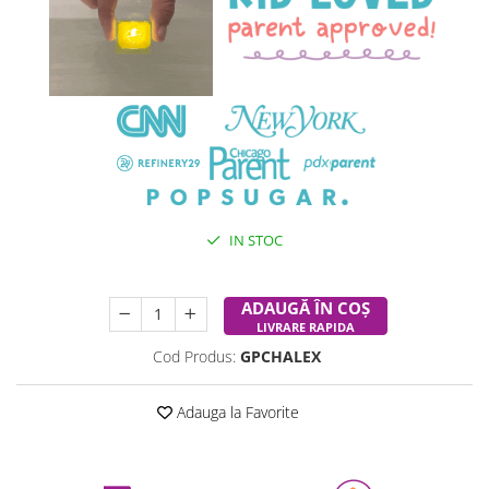
IN STOC
Durata de livrare:
24-48 ore
ADAUGĂ ÎN COȘ
LIVRARE RAPIDA
Cod Produs:
GPCHALEX
Adauga la Favorite