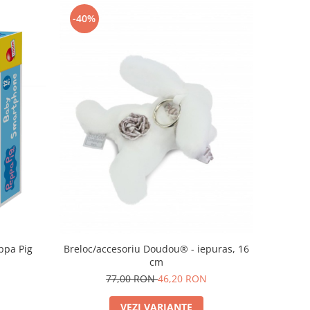
-40%
ppa Pig
Breloc/accesoriu Doudou® - iepuras, 16
cm
77,00 RON
46,20 RON
VEZI VARIANTE