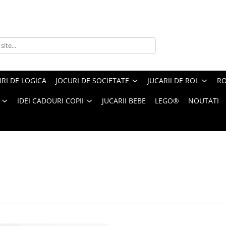
RI DE LOGICA
JOCURI DE SOCIETATE
JUCARII DE ROL
RO
IDEI CADOURI COPII
JUCARII BEBE
LEGO®
NOUTATI
i Bebe
1-
24
din
258
produse