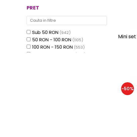
Brainstorm
(12)
PRET
Bufnitel
(98)
BUKI France
(51)
Chalk and Chuckles
(13)
Sub 50 RON
(942)
Charlie Toys
(12)
Mini se
50 RON - 100 RON
(1105)
Cleverclixx
(9)
100 RON - 150 RON
(553)
Clicstoys
(45)
150 RON - 200 RON
(286)
Clixo
(19)
200 RON - 250 RON
(121)
Construct It
(6)
250 RON - 300 RON
(54)
CreateOn|Magna-Tiles
(10)
300 RON - 400 RON
(56)
CreativaMente
(3)
400 RON - 500 RON
(32)
Croc toys
(14)
-50%
500 RON - 750 RON
(29)
Diamond Dotz®
(30)
750 RON - 1000 RON
(10)
Djeco
(509)
Peste 1000 RON
(6)
DOLU
(20)
Educational Insights
(25)
Egmont toys
(63)
Epoch
(5)