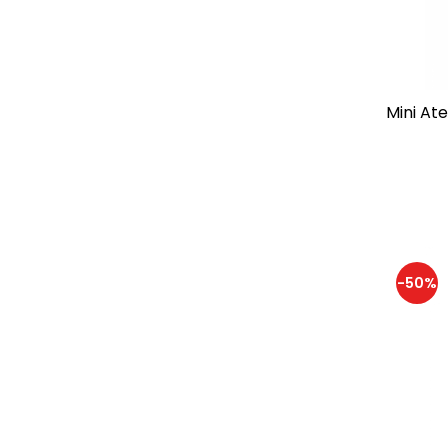
Waytoplay
(14)
Yellow Door
(1)
Mini At
-50%