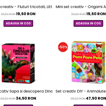
 creativ - Fluturi tricotati, LittleCraft
Mini set creativ - Origami A
19,50 RON
19,50 RON
39,00 RON
39,00 RON
ADAUGA IN COS
ADAUGA IN COS
-50%
cativ Sapa si descopera Dinozauri - Stegosaurus
Set creativ DIY - Animalu
34,50 RON
47,50 RO
69,00 RON
95,00 RON