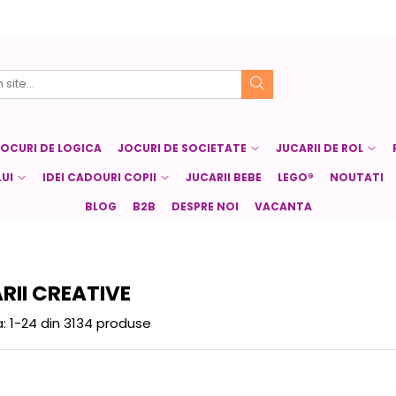
JOCURI DE LOGICA
JOCURI DE SOCIETATE
JUCARII DE ROL
UI
IDEI CADOURI COPII
JUCARII BEBE
LEGO®
NOUTATI
BLOG
B2B
DESPRE NOI
VACANTA
RII CREATIVE
:
1-
24
din
3134
produse