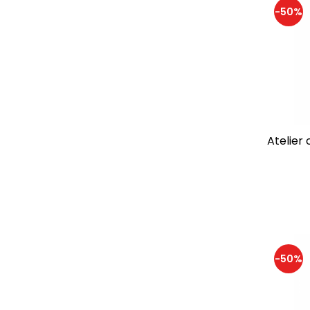
-50%
Orchard Toys
(1)
Pixicade
(1)
Plus Plus
(123)
Sentosphere
(155)
Smart Games
(21)
Speedy Monkey
(1)
STEM kidz
(4)
SUPERPETIT
(21)
Atelier 
Svoora
(39)
Thames & Kosmos
(2)
Tickit
(9)
TOMY
(2)
Topbright
(5)
Totum
(40)
Trousselier
(29)
-50%
Tuban
(138)
Viga
(66)
Vilac
(35)