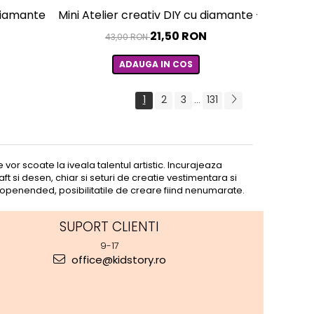
 diamante - Pretty Panda
Mini Atelier creativ DIY cu diamante - Rad Rai
21,50 RON
43,00 RON
ADAUGA IN COS
1
2
3
131
...
 vor scoate la iveala talentul artistic. Incurajeaza
t si desen, chiar si seturi de creatie vestimentara si
openended, posibilitatile de creare fiind nenumarate.
SUPORT CLIENTI
9-17
office@kidstory.ro