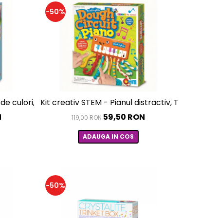
-50%
de culori, ThinkingKits
Kit creativ STEM - Pianul distractiv, ThinkingKit
N
59,50 RON
119,00 RON
ADAUGA IN COS
-50%