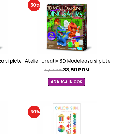
-50%
uneric
 si picteaza - Unicorni cu sclipici
Atelier creativ 3D Modeleaza si picteaza - Din
N
38,50 RON
77,00 RON
ADAUGA IN COS
-50%