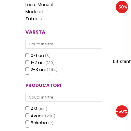
Experimente
Saltele Yoga
Lucru Manual
Stilouri
-50%
Teatru de papusi
Jucarii dentitie
Umbrele
Modelat
Tempera și acuarele
Tatuaje
Jucarii Senzoriale
VARSTA
0-1 an
(6)
Kit stii
1-2 ani
(130)
2-3 ani
(244)
3-5 ani
(1313)
5-7 ani
(1794)
PRODUCATORI
7-10 ani
(1495)
10 ani+
(293)
4M
(100)
-50%
Avenir
(290)
Bakoba
(7)
BIGJIGS Toys
(11)