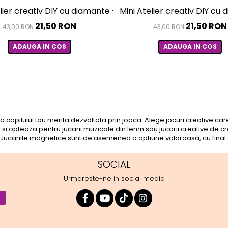
elier creativ DIY cu diamante - Funny Frog
Mini Atelier creativ DIY cu
21,50 RON
21,50 RON
43,00 RON
43,00 RON
ADAUGA IN COS
ADAUGA IN COS
a copilului tau merita dezvoltata prin joaca. Alege jocuri creative care
si opteaza pentru jucarii muzicale din lemn sau jucarii creative de craf
Jucariile magnetice sunt de asemenea o optiune valoroasa, cu final 
SOCIAL
Urmareste-ne in social media