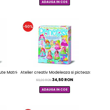
ADAUGA IN COS
-50%
iute Matrioshka
Atelier creativ Modeleaza si picteaza - Prințesa
N
34,50 RON
69,00 RON
ADAUGA IN COS