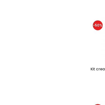
Kipod
(7)
Learning Resources
(6)
LISCIANI
(57)
Little Big Friends
(2)
Little Learner
-50%
(9)
Londji
(59)
Ludattica
(35)
Magblox
(15)
Magna-Tiles
(48)
MAGPLAYER
(46)
Melissa & Doug
(27)
mierEdu
(21)
Kit crea
Miniland
(35)
MomKi
(1)
Moulin Roty
(31)
Moxy
(59)
Nice
(78)
Numberblocks
(10)
Ooly
(171)