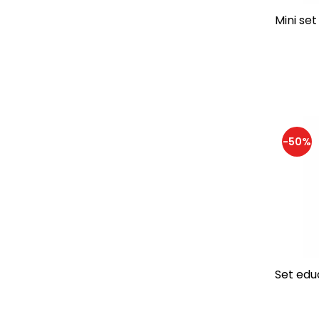
Fat Brain Toys
(13)
Fehn
Mini set
(32)
FEUCHTMANN
(29)
Fischertechnik
(31)
Fisher Price
(3)
Fridolin
(56)
FunnyBaker
(56)
Galt
(126)
Gigo Toys
(1)
-50%
Glo Pals
(1)
Goki
(15)
GOULA
(1)
Grafix
(28)
Guidecraft
(1)
Hand2Mind
(4)
Headu
(5)
Set edu
Histoire d'Ours
(4)
Imagine Station
(3)
Jeujura
(9)