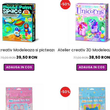
-50%
creativ Modeleaza si picteaza - Spațiu - strălucește în înt
Atelier creativ 3D Modeleaza
39,50 RON
38,50 RO
79,00 RON
77,00 RON
ADAUGA IN COS
ADAUGA IN COS
-50%