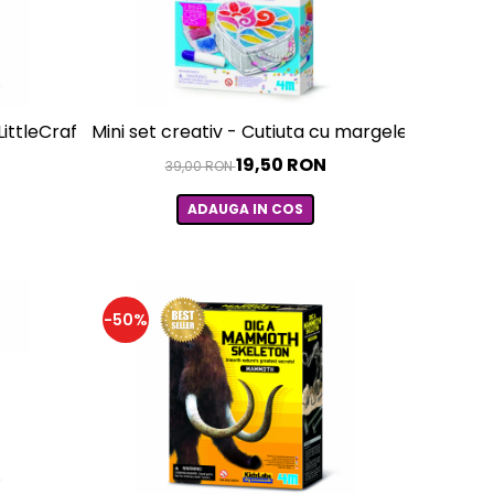
LittleCraft
Mini set creativ - Cutiuta cu margele, LittleCra
19,50 RON
39,00 RON
ADAUGA IN COS
-50%