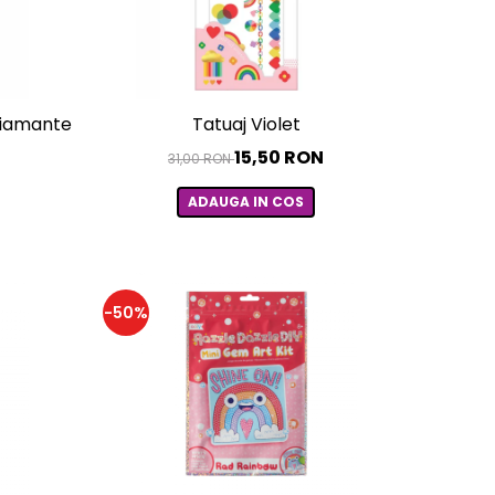
 diamante - Cutesy Cat
Tatuaj Violet
15,50 RON
31,00 RON
ADAUGA IN COS
-50%