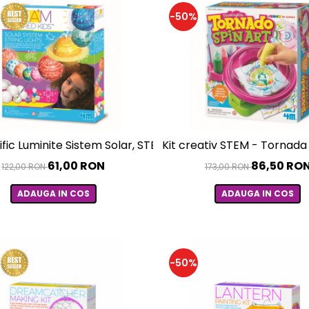
-50%
ntific Luminite Sistem Solar, STEAM Kids
Kit creativ STEM - Tornada 
61,00 RON
86,50 RO
122,00 RON
173,00 RON
ADAUGA IN COS
ADAUGA IN COS
-50%