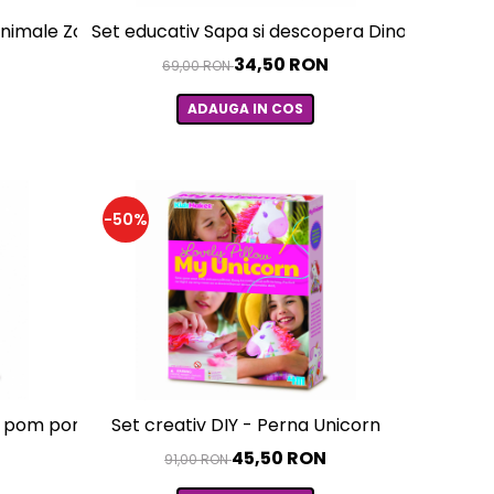
nimale Zoo, LittleCraft
Set educativ Sapa si descopera Dinozauri - M
34,50 RON
69,00 RON
ADAUGA IN COS
-50%
te pom pom
Set creativ DIY - Perna Unicorn
N
45,50 RON
91,00 RON