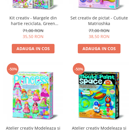
Kit creativ - Margele din
Set creativ de pictat - Cutiute
hartie reciclata, Green
Matrioshka
Creativity
71,00 RON
77,00 RON
35,50 RON
38,50 RON
ADAUGA IN COS
ADAUGA IN COS
-50%
-50%
Atelier creativ Modeleaza si
Atelier creativ Modeleaza si