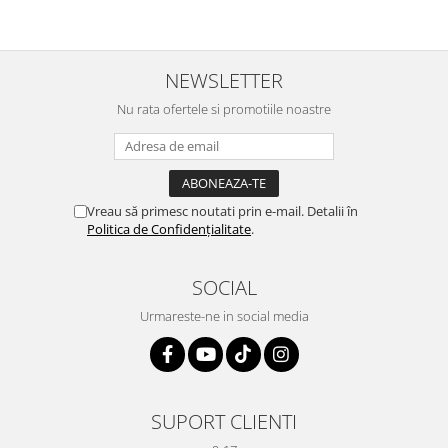
magnetice sunt de asemenea o optiune valoroasa, cu final
openended, posibilitatile de creare fiind nenumarate.
NEWSLETTER
Nu rata ofertele si promotiile noastre
Vreau să primesc noutati prin e-mail. Detalii în
Politica de Confidențialitate
.
SOCIAL
Urmareste-ne in social media
SUPORT CLIENTI