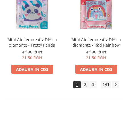
Mini Atelier creativ DIY cu
Mini Atelier creativ DIY cu
diamante - Pretty Panda
diamante - Rad Rainbow
43,00 RON
43,00 RON
21,50 RON
21,50 RON
ADAUGA IN COS
ADAUGA IN COS
1
2
3
131
...
Imaginatia copilului tau merita dezvoltata prin joaca. Alege jocuri
creative care vor scoate la iveala talentul artistic. Incurajeaza pasiunea
si opteaza pentru jucarii muzicale din lemn sau jucarii creative de craft
si desen, chiar si seturi de creatie vestimentara si modelaj. Jucariile