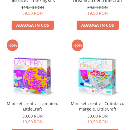
distractiv, ThinkingKits
Dreamcatcher, LittleCraft
119,00 RON
39,00 RON
59,50 RON
19,50 RON
ADAUGA IN COS
ADAUGA IN COS
-50%
-50%
Mini set creativ - Lampion,
Mini set creativ - Cutiuta cu
LittleCraft
margele, LittleCraft
39,00 RON
39,00 RON
19,50 RON
19,50 RON