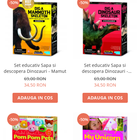
-50%
-50%
Set educativ Sapa si
Set educativ Sapa si
descopera Dinozauri - Mamut
descopera Dinozauri -
Stegosaurus
69,00 RON
69,00 RON
34,50 RON
34,50 RON
ADAUGA IN COS
ADAUGA IN COS
-50%
-50%