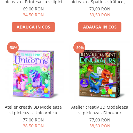
picteaza - Prințesa cu sclipici
picteaza - Spațiu - strălucește
în întuneric
69,00 RON
79,00 RON
34,50 RON
39,50 RON
ADAUGA IN COS
ADAUGA IN COS
-50%
-50%
Atelier creativ 3D Modeleaza
Atelier creativ 3D Modeleaza
si picteaza - Unicorni cu
si picteaza - Dinozaur
sclipici
77,00 RON
77,00 RON
38,50 RON
38,50 RON