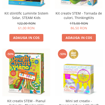
Experimente
Saltele Yoga
Stilouri
Teatru de papusi
Jucarii dentitie
Umbrele
Tempera și acuarele
Kit stiintific Luminite Sistem
Kit creativ STEM - Tornada de
Jucarii Senzoriale
Solar, STEAM Kids
culori, ThinkingKits
122,00 RON
173,00 RON
61,00 RON
86,50 RON
ADAUGA IN COS
ADAUGA IN COS
-50%
-50%
Kit creativ STEM - Pianul
Mini set creativ -