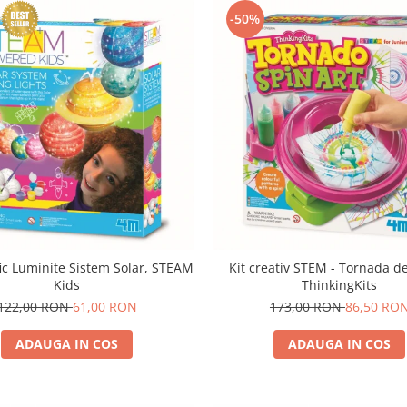
-50%
ific Luminite Sistem Solar, STEAM
Kit creativ STEM - Tornada de
Kids
ThinkingKits
122,00 RON
61,00 RON
173,00 RON
86,50 RO
ADAUGA IN COS
ADAUGA IN COS