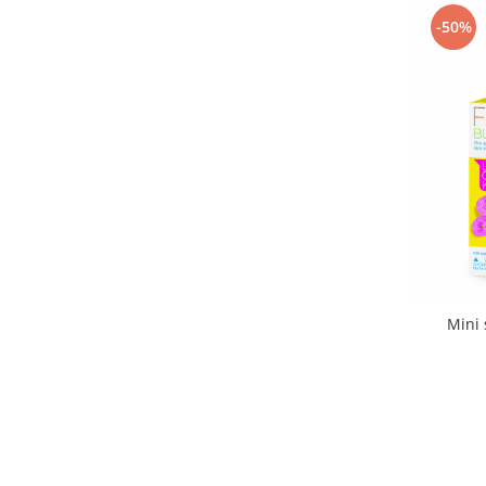
FEUCHTMANN
(29)
-50%
Fischertechnik
(31)
Fisher Price
(3)
Fridolin
(56)
FunnyBaker
(56)
Galt
(126)
Gigo Toys
(1)
Glo Pals
(1)
Goki
(15)
GOULA
(1)
Grafix
(28)
Guidecraft
(1)
Hand2Mind
(4)
Mini s
Headu
(5)
Histoire d'Ours
(4)
Imagine Station
(3)
Jeujura
(9)
Kipod
(7)
Learning Resources
(6)