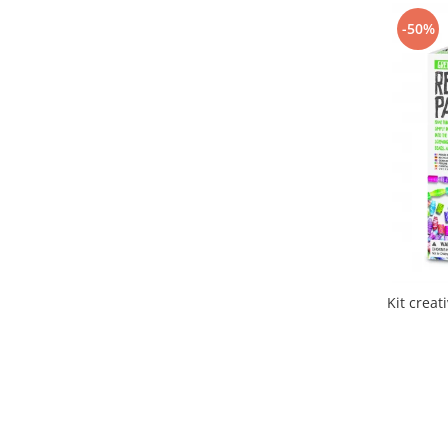
Sentosphere
(155)
-50%
Smart Games
(21)
Speedy Monkey
(1)
STEM kidz
(4)
SUPERPETIT
(21)
Svoora
(39)
Thames & Kosmos
(2)
Tickit
(9)
TOMY
(2)
Topbright
(5)
Totum
(40)
Trousselier
(29)
Tuban
(138)
Kit creat
Viga
(66)
Vilac
(35)
Waytoplay
(14)
Yellow Door
(1)