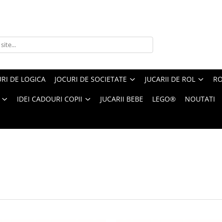
RI DE LOGICA
JOCURI DE SOCIETATE
JUCARII DE ROL
RO
IDEI CADOURI COPII
JUCARII BEBE
LEGO®
NOUTATI
 creative
1-
24
din
3134
produse