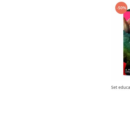
LISCIANI
(57)
Little Big Friends
(2)
-50%
Little Learner
(9)
Londji
(59)
Ludattica
(35)
Magblox
(15)
Magna-Tiles
(48)
MAGPLAYER
(46)
Melissa & Doug
(27)
mierEdu
(21)
Miniland
(35)
MomKi
(1)
Moulin Roty
(31)
Set educa
Moxy
(59)
Nice
(78)
Numberblocks
(10)
Ooly
(171)
Orchard Toys
(1)
Pixicade
(1)
Plus Plus
(123)