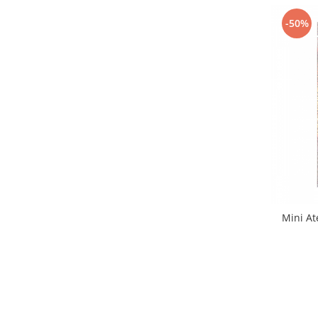
-50%
Mini At