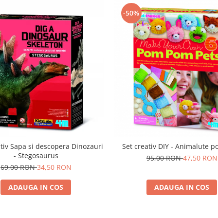
-50%
tiv Sapa si descopera Dinozauri
Set creativ DIY - Animalute 
- Stegosaurus
95,00 RON
47,50 RON
69,00 RON
34,50 RON
ADAUGA IN COS
ADAUGA IN COS