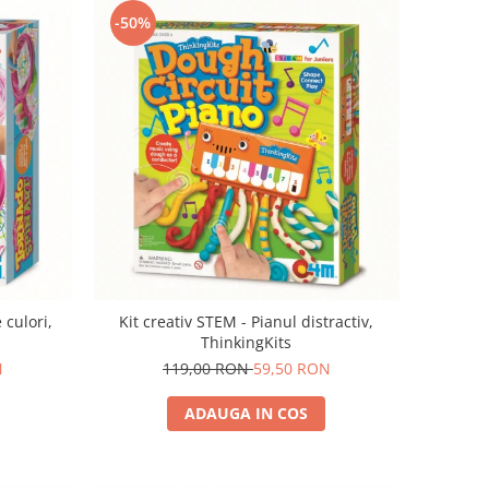
-50%
 culori,
Kit creativ STEM - Pianul distractiv,
ThinkingKits
N
119,00 RON
59,50 RON
ADAUGA IN COS