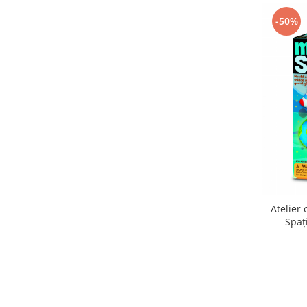
-50%
Atelier 
Spaț