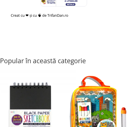
Creat cu ❤ și cu 🧠 de TrifanDan.ro
si
Platforma E-commerce by
Gomag
Popular în această categorie