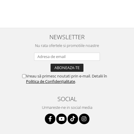
si opteaza pentru jucarii muzicale din lemn sau jucarii creative de craft
si desen, chiar si seturi de creatie vestimentara si modelaj. Jucariile
magnetice sunt de asemenea o optiune valoroasa, cu final
openended, posibilitatile de creare fiind nenumarate.
NEWSLETTER
Nu rata ofertele si promotiile noastre
Vreau să primesc noutati prin e-mail. Detalii în
Politica de Confidențialitate
.
SOCIAL
Urmareste-ne in social media