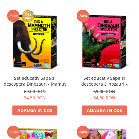
-50%
-50%
Set educativ Sapa si
Set educativ Sapa si
descopera Dinozauri - Mamut
descopera Dinozauri -
Stegosaurus
69,00 RON
69,00 RON
34,50 RON
34,50 RON
ADAUGA IN COS
ADAUGA IN COS
-50%
-50%