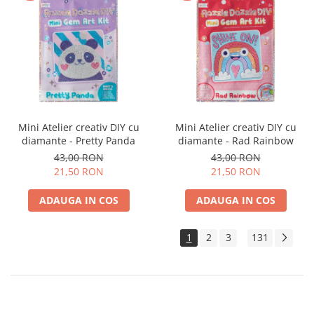
Mini Atelier creativ DIY cu
Mini Atelier creativ DIY cu
diamante - Pretty Panda
diamante - Rad Rainbow
43,00 RON
43,00 RON
21,50 RON
21,50 RON
ADAUGA IN COS
ADAUGA IN COS
1
2
3
131
...
Imaginatia copilului tau merita dezvoltata prin joaca. Alege jocuri
creative care vor scoate la iveala talentul artistic. Incurajeaza pasiunea