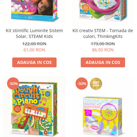
Experimente
Saltele Yoga
Stilouri
Teatru de papusi
Jucarii dentitie
Umbrele
Tempera și acuarele
Jucarii Senzoriale
Kit stiintific Luminite Sistem
Kit creativ STEM - Tornada de
Solar, STEAM Kids
culori, ThinkingKits
122,00 RON
173,00 RON
61,00 RON
86,50 RON
ADAUGA IN COS
ADAUGA IN COS
-50%
-50%