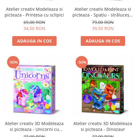
Atelier creativ Modeleaza si
Atelier creativ Modeleaza si
picteaza - Prințesa cu sclipici
picteaza - Spațiu - strălucește
în întuneric
69,00 RON
79,00 RON
34,50 RON
39,50 RON
ADAUGA IN COS
ADAUGA IN COS
-50%
-50%
Atelier creativ 3D Modeleaza
Atelier creativ 3D Modeleaza
si picteaza - Unicorni cu
si picteaza - Dinozaur
sclipici
77,00 RON
77,00 RON