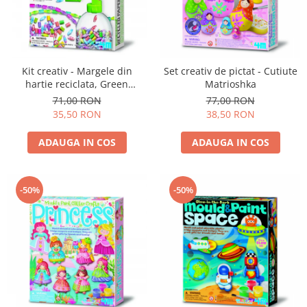
Kit creativ - Margele din
Set creativ de pictat - Cutiute
hartie reciclata, Green
Matrioshka
Creativity
71,00 RON
77,00 RON
35,50 RON
38,50 RON
ADAUGA IN COS
ADAUGA IN COS
-50%
-50%