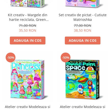
Kit creativ - Margele din
Set creativ de pictat - Cutiute
hartie reciclata, Green
Matrioshka
Creativity
71,00 RON
77,00 RON
35,50 RON
38,50 RON
ADAUGA IN COS
ADAUGA IN COS
-50%
-50%
Atelier creativ Modeleaza si
Atelier creativ Modeleaza si