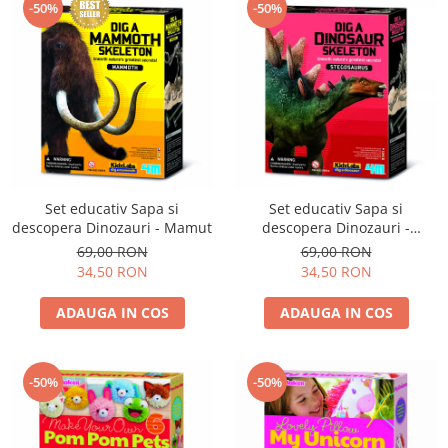
-50%
-50%
Set educativ Sapa si
Set educativ Sapa si
descopera Dinozauri - Mamut
descopera Dinozauri -
Stegosaurus
69,00 RON
69,00 RON
34,50 RON
34,50 RON
ADAUGA IN COS
ADAUGA IN COS
-50%
-50%