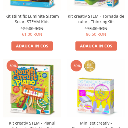
Experimente
Saltele Yoga
Stilouri
Teatru de papusi
Jucarii dentitie
Umbrele
Tempera și acuarele
Kit stiintific Luminite Sistem
Kit creativ STEM - Tornada de
Jucarii Senzoriale
Solar, STEAM Kids
culori, ThinkingKits
122,00 RON
173,00 RON
61,00 RON
86,50 RON
ADAUGA IN COS
ADAUGA IN COS
-50%
-50%
Kit creativ STEM - Pianul
Mini set creativ -