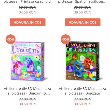
picteaza - Prințesa cu sclipici
picteaza - Spațiu - strălucește
în întuneric
69,00 RON
79,00 RON
34,50 RON
39,50 RON
ADAUGA IN COS
ADAUGA IN COS
-50%
-50%
Atelier creativ 3D Modeleaza
Atelier creativ 3D Modeleaza
si picteaza - Unicorni cu
si picteaza - Dinozaur
sclipici
77,00 RON
77,00 RON
38,50 RON
38,50 RON