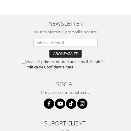
magnetice sunt de asemenea o optiune valoroasa, cu final
openended, posibilitatile de creare fiind nenumarate.
NEWSLETTER
Nu rata ofertele si promotiile noastre
Vreau să primesc noutati prin e-mail. Detalii în
Politica de Confidențialitate
.
SOCIAL
Urmareste-ne in social media
SUPORT CLIENTI