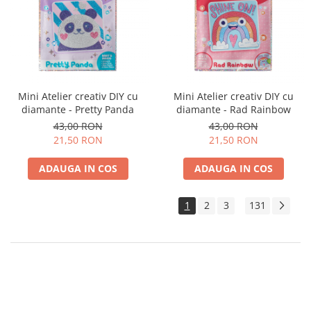
Mini Atelier creativ DIY cu
Mini Atelier creativ DIY cu
diamante - Pretty Panda
diamante - Rad Rainbow
43,00 RON
43,00 RON
21,50 RON
21,50 RON
ADAUGA IN COS
ADAUGA IN COS
1
2
3
131
...
Imaginatia copilului tau merita dezvoltata prin joaca. Alege jocuri
creative care vor scoate la iveala talentul artistic. Incurajeaza pasiunea
si opteaza pentru jucarii muzicale din lemn sau jucarii creative de craft
si desen, chiar si seturi de creatie vestimentara si modelaj. Jucariile