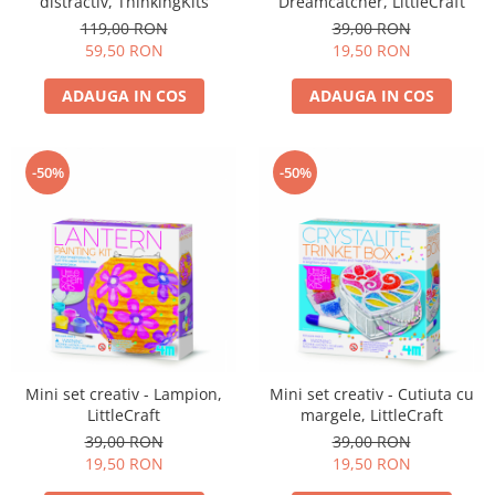
distractiv, ThinkingKits
Dreamcatcher, LittleCraft
119,00 RON
39,00 RON
59,50 RON
19,50 RON
ADAUGA IN COS
ADAUGA IN COS
-50%
-50%
Mini set creativ - Lampion,
Mini set creativ - Cutiuta cu
LittleCraft
margele, LittleCraft
39,00 RON
39,00 RON
19,50 RON
19,50 RON