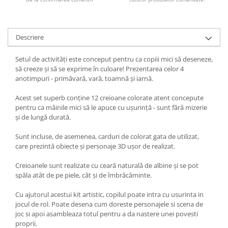
Descriere
Setul de activități este conceput pentru ca copiii mici să deseneze,
să creeze și să se exprime în culoare! Prezentarea celor 4
anotimpuri - primăvară, vară, toamnă și iarnă.
Acest set superb conține 12 creioane colorate atent concepute
pentru ca mâinile mici să le apuce cu ușurință - sunt fără mizerie
și de lungă durată.
Sunt incluse, de asemenea, carduri de colorat gata de utilizat,
care prezintă obiecte și personaje 3D ușor de realizat.
Creioanele sunt realizate cu ceară naturală de albine și se pot
spăla atât de pe piele, cât și de îmbrăcăminte.
Cu ajutorul acestui kit artistic, copilul poate intra cu usurinta in
jocul de rol. Poate desena cum doreste personajele si scena de
joc si apoi asambleaza totul pentru a da nastere unei povesti
proprii.