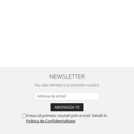
incantata. Am apucat sa deschidem unul dintre ele momentan.
e
Noi mai aveam un joc de la aceasta firma si stiam ca sunt
i
calitative, de aceea am si avut curaj sa comand atat de multe.
Primul deschis a fost cel cu Scufita rosie. Da, a fost totul ok. Au
r
ajuns repede, dupa cum ai si spus. Cutiile au ajuns cu bine.
e
⭐⭐⭐⭐⭐
NEWSLETTER
Nu rata ofertele si promotiile noastre
Vreau să primesc noutati prin e-mail. Detalii în
Politica de Confidențialitate
.