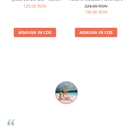
multi-senzorială
129,00 RON
224,00 RON
190,40 RON
ADAUGA IN COS
ADAUGA IN COS
Parerea clientilor conteaza:
Mihaela Bastea
Buna Elena. Astazi au ajuns jocurile. Fetita mea este super