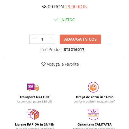
58,00 RON
29,00 RON
IN STOC
Durata de livrare:
24-48 ore
ADAUGA IN COS
Cod Produs:
BTS216017
Adauga la Favorite
Transport GRATUIT
Drept de retur in 14 zile
la comenzi peste 350 LEI
conform politicii magazinului*
Livrare RAPIDA in 24/48h
Garantam CALITATEA
De la confirmarea comenzii*
tuturor produselor comandate.