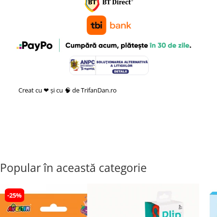
Creat cu ❤ și cu 🧠 de TrifanDan.ro
si
Platforma E-commerce by
Gomag
Popular în această categorie
-25%