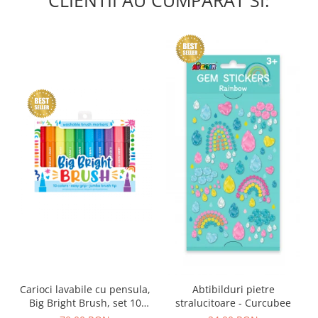
CLIENTII AU CUMPARAT SI:
Carioci lavabile cu pensula,
Abtibilduri pietre
Big Bright Brush, set 10
stralucitoare - Curcubee
culori