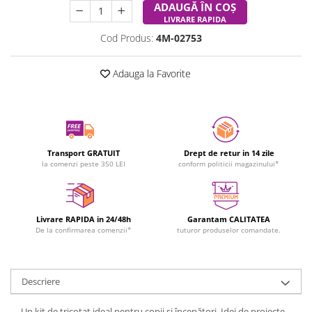
ADAUGĂ ÎN COȘ
LIVRARE RAPIDA
Cod Produs:
4M-02753
Adauga la Favorite
Transport GRATUIT
Drept de retur in 14 zile
la comenzi peste 350 LEI
conform politicii magazinului*
Livrare RAPIDA in 24/48h
Garantam CALITATEA
De la confirmarea comenzii*
tuturor produselor comandate.
Descriere
Un kit de tricotat ideal pentru copii și începători. Idei de proiecte