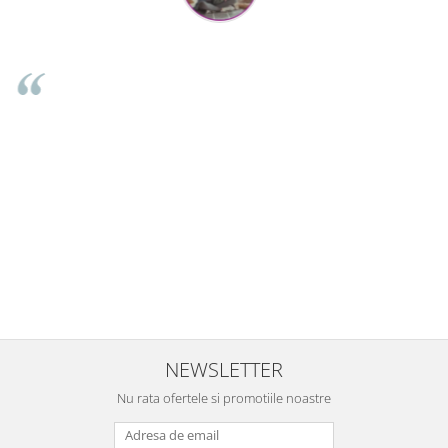
Mihaela Bastea
Buna Elena. Astazi au ajuns jocurile. Fetita mea este super
incantata. Am apucat sa deschidem unul dintre ele momentan.
e
Noi mai aveam un joc de la aceasta firma si stiam ca sunt
ni
calitative, de aceea am si avut curaj sa comand atat de multe.
Primul deschis a fost cel cu Scufita rosie. Da, a fost totul ok. Au
r
ajuns repede, dupa cum ai si spus. Cutiile au ajuns cu bine.
e
⭐⭐⭐⭐⭐
NEWSLETTER
Nu rata ofertele si promotiile noastre