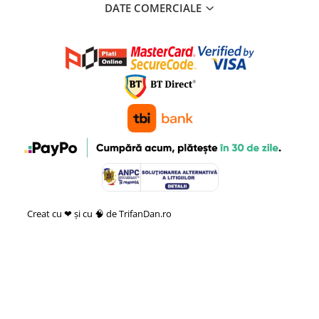
DATE COMERCIALE
Creat cu ❤ și cu 🧠 de TrifanDan.ro
si
Platforma E-commerce by
Gomag