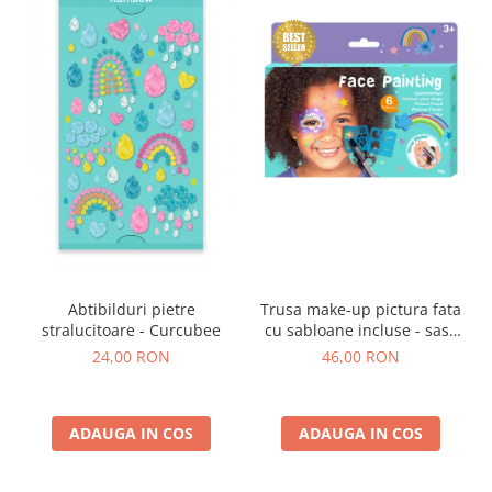
Abtibilduri pietre
Trusa make-up pictura fata
stralucitoare - Curcubee
cu sabloane incluse - sase
culori non-alergice -
24,00 RON
46,00 RON
curcubeu si stele
ADAUGA IN COS
ADAUGA IN COS