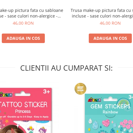
ake-up pictura fata cu sabloane
Trusa make-up pictura fata cu
se - sase culori non-alergice -
incluse - sase culori non-alergic
curcubeu si stele
si fluturi
46,00 RON
46,00 RON
ADAUGA IN COS
ADAUGA IN COS
CLIENTII AU CUMPARAT SI: