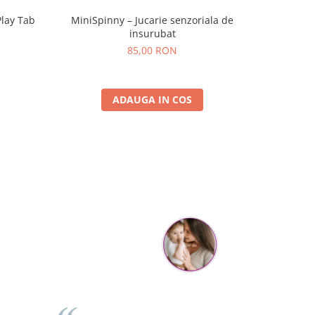
Play Tab
MiniSpinny – Jucarie senzoriala de
Set Brățar
insurubat
P
85,00 RON
ADAUGA IN COS
Cristina Hanga