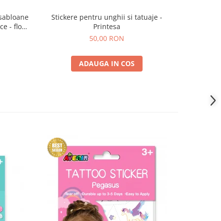
 sabloane
Stickere pentru unghii si tatuaje -
Pietre 
e - flori
Printesa
50,00 RON
ADAUGA IN COS