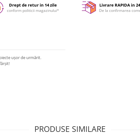
Drept de retur in 14 zile
Livrare RAPIDA in 2
conform politicii magazinului*
De la confirmarea com
roiecte ușor de urmărit.
ârșit!
PRODUSE SIMILARE