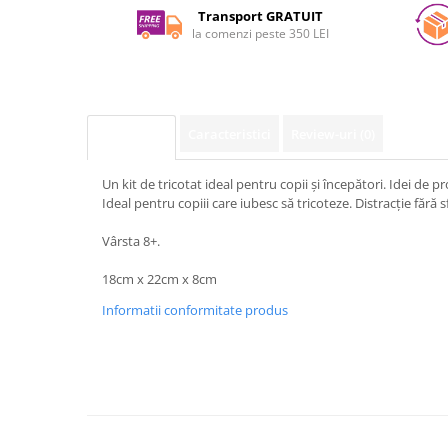
Facebook
Transport GRATUIT
la comenzi peste 350 LEI
Caracteristici
Review-uri
(0)
Descriere
Un kit de tricotat ideal pentru copii și începători. Idei de p
Ideal pentru copiii care iubesc să tricoteze. Distracție fără sf
Vârsta 8+.
18cm x 22cm x 8cm
Informatii conformitate produs