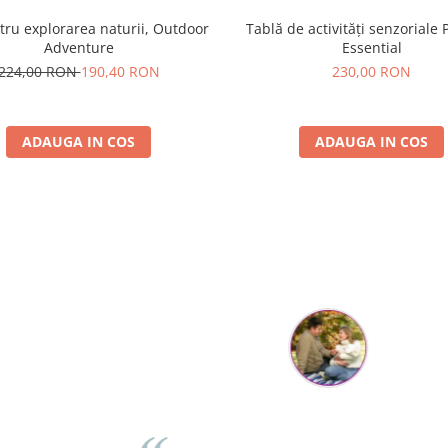
tru explorarea naturii, Outdoor
Tablă de activități senzoriale 
Adventure
Essential
224,00 RON
190,40 RON
230,00 RON
ADAUGA IN COS
ADAUGA IN COS
Parerea clientilor conteaza:
Flory Mihaescu