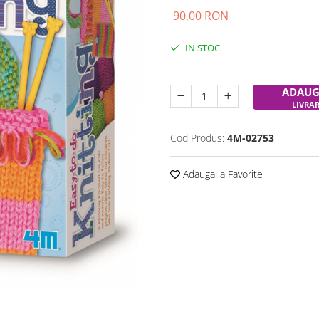
90,00 RON
IN STOC
Durata de livrare:
24-48 ore
ADAUG
LIVRA
Cod Produs:
4M-02753
Adauga la Favorite