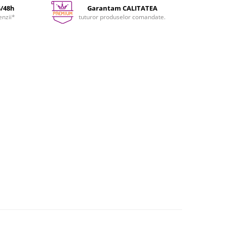
4/48h
Garantam CALITATEA
enzii*
tuturor produselor comandate.