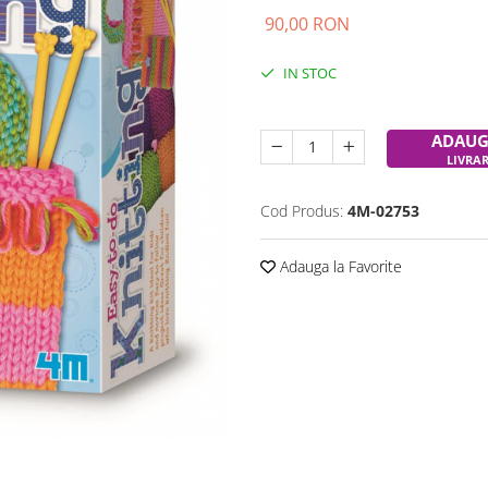
90,00 RON
IN STOC
Durata de livrare:
24-48 ore
ADAUG
LIVRA
Cod Produs:
4M-02753
Adauga la Favorite