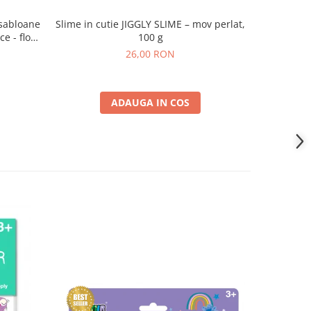
 sabloane
Slime in cutie JIGGLY SLIME – mov perlat,
Slime in c
e - flori
100 g
26,00 RON
ADAUGA IN COS