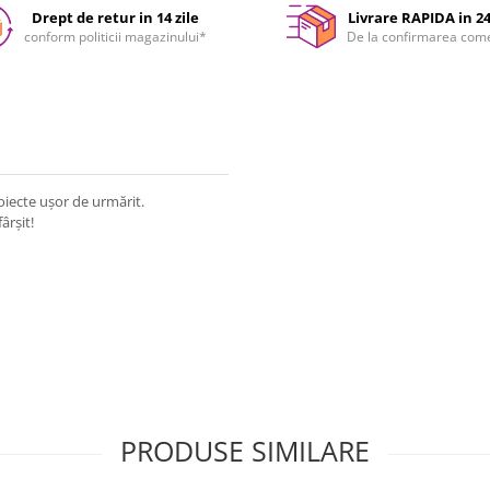
Drept de retur in 14 zile
Livrare RAPIDA in 2
conform politicii magazinului*
De la confirmarea com
roiecte ușor de urmărit.
ârșit!
PRODUSE SIMILARE