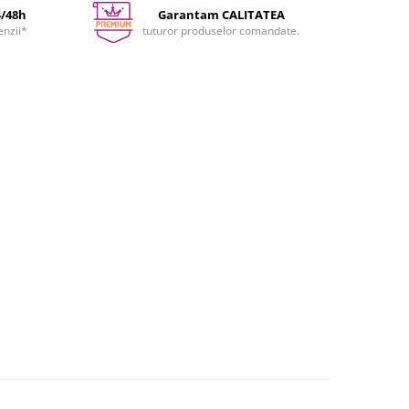
4/48h
Garantam CALITATEA
enzii*
tuturor produselor comandate.