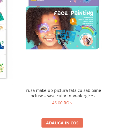
Trusa make-up pictura fata cu sabloane
a
incluse - sase culori non-alergice -
curcubeu si stele
46,00 RON
ADAUGA IN COS