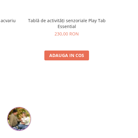
 acvariu
Tablă de activități senzoriale Play Tab
Set DIY e
Essential
230,00 RON
ADAUGA IN COS
Cristina Hanga