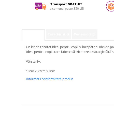
Facebook
Transport GRATUIT
la comenzi peste 350 LEI
Caracteristici
Review-uri
(0)
Descriere
Un kit de tricotat ideal pentru copii și începători. Idei de p
Ideal pentru copiii care iubesc să tricoteze. Distracție fără sf
Vârsta 8+.
18cm x 22cm x 8cm
Informatii conformitate produs