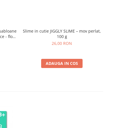
 sabloane
Slime in cutie JIGGLY SLIME – mov perlat,
Slime in c
e - flori
100 g
26,00 RON
ADAUGA IN COS