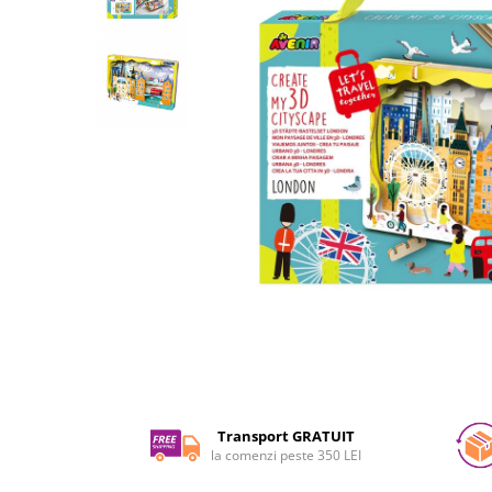
Experimente
Saltele Yoga
Stilouri
Teatru de papusi
Jucarii dentitie
Umbrele
Tempera și acuarele
Jucarii Senzoriale
Distribuie
pe
Facebook
Transport GRATUIT
la comenzi peste 350 LEI