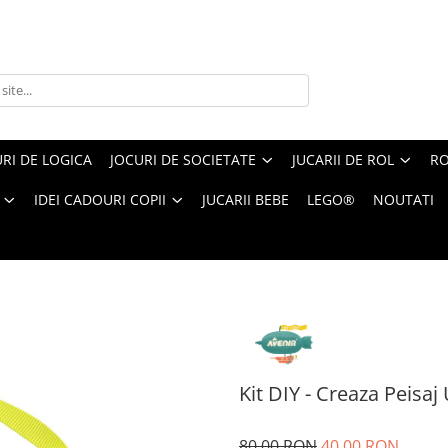
RI DE LOGICA
JOCURI DE SOCIETATE
JUCARII DE ROL
RO
IDEI CADOURI COPII
JUCARII BEBE
LEGO®
NOUTATI
aza Peisaj Urban 3D din lemn - Londra
Kit DIY - Creaza Peisa
80,00 RON
40,00 RON