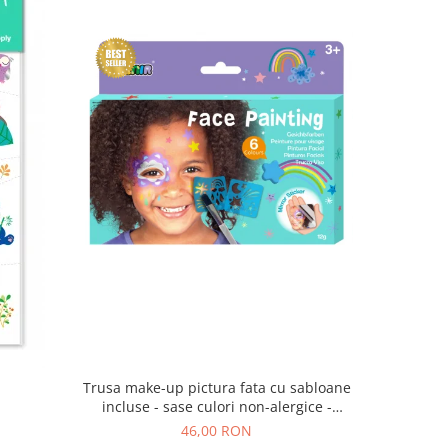
Trusa make-up pictura fata cu sabloane
a
incluse - sase culori non-alergice -
curcubeu si stele
46,00 RON