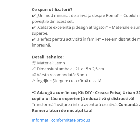
Ce spun utilizatorii?
✔️ „Un mod minunat de a învăța despre Roma!” – Copilul meu 
poveștile din acest set.
✔️ „Calitate excelentă și design atrăgător” – Materialele sunt 
superbe.
✔️ „Perfect pentru activități în familie” – Ne-am distrat d
împreună.
Detalii tehnice:
📦 Material: Lemn
📏 Dimensiuni ambalaj: 21 x 15 x 2,5 cm
👶 Vârsta recomandată: 6 ani+
⚠️ Îngrijire: Ștergere cu o cârpă uscată
📢
Adaugă acum în coș Kit DIY - Creaza Peisaj Urban 3D
copilului tău o experiență educativă și distractivă!
Transformă învățarea într-o aventură creativă.
Comandă a
Romei alături de micuțul tău!
Informatii conformitate produs