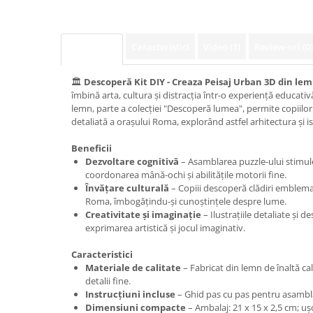
Caracteristici
Video
(1)
Review-uri
(0)
Descriere
🏛
Descoperă Kit DIY - Creaza Peisaj Urban 3D din lem
îmbină arta, cultura și distracția într-o experiență educati
lemn, parte a colecției "Descoperă lumea", permite copiilor
detaliată a orașului Roma, explorând astfel arhitectura și is
Beneficii
Dezvoltare cognitivă
– Asamblarea puzzle-ului stimule
coordonarea mână-ochi și abilitățile motorii fine.
Învățare culturală
– Copiii descoperă clădiri emblemati
Roma, îmbogățindu-și cunoștințele despre lume.
Creativitate și imaginație
– Ilustrațiile detaliate și 
exprimarea artistică și jocul imaginativ.
Caracteristici
Materiale de calitate
– Fabricat din lemn de înaltă calit
detalii fine.
Instrucțiuni incluse
– Ghid pas cu pas pentru asamblar
Dimensiuni compacte
– Ambalaj: 21 x 15 x 2,5 cm; uș