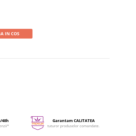
A IN COS
4/48h
Garantam CALITATEA
enzii*
tuturor produselor comandate.