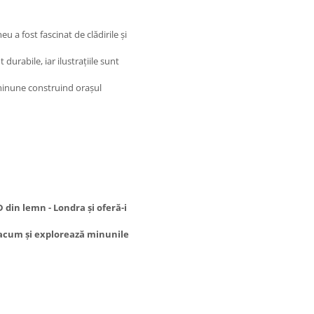
a fost fascinat de clădirile și
durabile, iar ilustrațiile sunt
e minune construind orașul
 din lemn - Londra și oferă-i
cum și explorează minunile