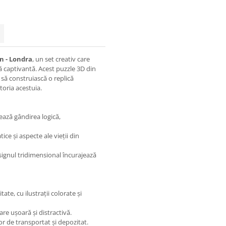
n - Londra
, un set creativ care
vă captivantă. Acest puzzle 3D din
 să construiască o replică
toria acestuia.
ază gândirea logică,
ce și aspecte ale vieții din
designul tridimensional încurajează
ate, cu ilustrații colorate și
e ușoară și distractivă.
or de transportat și depozitat.