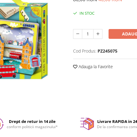
IN STOC
Durata de livrare:
24-48 ore
ADAUG
Cod Produs:
PZ245075
Adauga la Favorite
Drept de retur in 14 zile
Livrare RAPIDA in 2
conform politicii magazinului*
De la confirmarea com