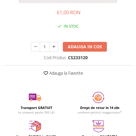
61,00 RON
IN STOC
Durata de livrare:
24-48 ore
ADAUGA IN COS
Cod Produs:
CS233120
Adauga la Favorite
Transport GRATUIT
Drept de retur in 14 zile
la comenzi peste 350 LEI
conform politicii magazinului*