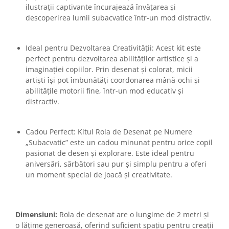
ilustrații captivante încurajează învățarea și
descoperirea lumii subacvatice într-un mod distractiv.
Ideal pentru Dezvoltarea Creativității: Acest kit este
perfect pentru dezvoltarea abilităților artistice și a
imaginației copiilor. Prin desenat și colorat, micii
artiști își pot îmbunătăți coordonarea mână-ochi și
abilitățile motorii fine, într-un mod educativ și
distractiv.
Cadou Perfect: Kitul Rola de Desenat pe Numere
„Subacvatic” este un cadou minunat pentru orice copil
pasionat de desen și explorare. Este ideal pentru
aniversări, sărbători sau pur și simplu pentru a oferi
un moment special de joacă și creativitate.
Dimensiuni:
Rola de desenat are o lungime de 2 metri și
o lățime generoasă, oferind suficient spațiu pentru creații