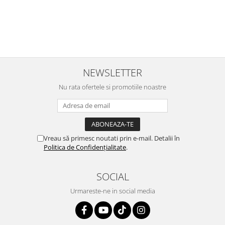
r
ajuns repede, dupa cum ai si spus. Cutiile au ajuns cu bine.
e
⭐⭐⭐⭐⭐
NEWSLETTER
Nu rata ofertele si promotiile noastre
Vreau să primesc noutati prin e-mail. Detalii în
Politica de Confidențialitate
.
SOCIAL
Urmareste-ne in social media