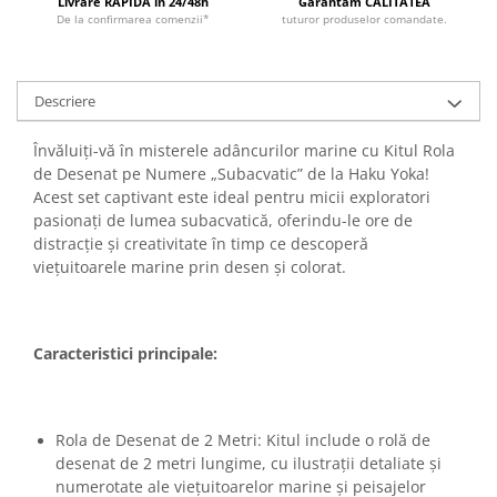
Livrare RAPIDA in 24/48h
Garantam CALITATEA
De la confirmarea comenzii*
tuturor produselor comandate.
Descriere
Învăluiți-vă în misterele adâncurilor marine cu Kitul Rola
de Desenat pe Numere „Subacvatic” de la Haku Yoka!
Acest set captivant este ideal pentru micii exploratori
pasionați de lumea subacvatică, oferindu-le ore de
distracție și creativitate în timp ce descoperă
viețuitoarele marine prin desen și colorat.
Caracteristici principale:
Rola de Desenat de 2 Metri: Kitul include o rolă de
desenat de 2 metri lungime, cu ilustrații detaliate și
numerotate ale viețuitoarelor marine și peisajelor