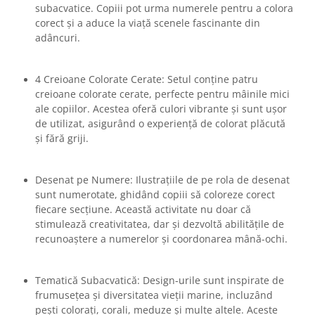
subacvatice. Copiii pot urma numerele pentru a colora
corect și a aduce la viață scenele fascinante din
adâncuri.
4 Creioane Colorate Cerate: Setul conține patru
creioane colorate cerate, perfecte pentru mâinile mici
ale copiilor. Acestea oferă culori vibrante și sunt ușor
de utilizat, asigurând o experiență de colorat plăcută
și fără griji.
Desenat pe Numere: Ilustrațiile de pe rola de desenat
sunt numerotate, ghidând copiii să coloreze corect
fiecare secțiune. Această activitate nu doar că
stimulează creativitatea, dar și dezvoltă abilitățile de
recunoaștere a numerelor și coordonarea mână-ochi.
Tematică Subacvatică: Design-urile sunt inspirate de
frumusețea și diversitatea vieții marine, incluzând
pești colorați, corali, meduze și multe altele. Aceste