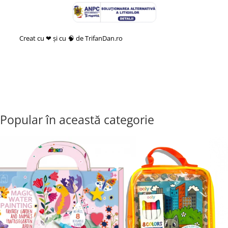
Creat cu ❤ și cu 🧠 de TrifanDan.ro
si
Platforma E-commerce by
Gomag
Popular în această categorie