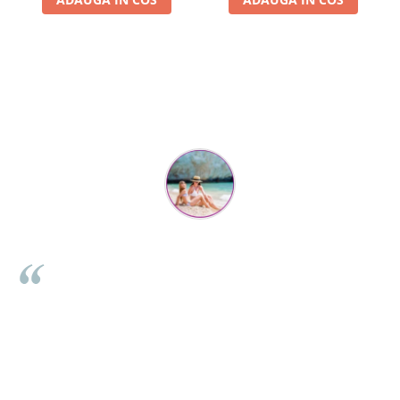
Parerea clientilor conteaza:
Mihaela Bastea
Buna Elena. Astazi au ajuns jocurile. Fetita mea este super
incantata. Am apucat sa deschidem unul dintre ele momentan.
e
Noi mai aveam un joc de la aceasta firma si stiam ca sunt
i
calitative, de aceea am si avut curaj sa comand atat de multe.
Primul deschis a fost cel cu Scufita rosie. Da, a fost totul ok. Au