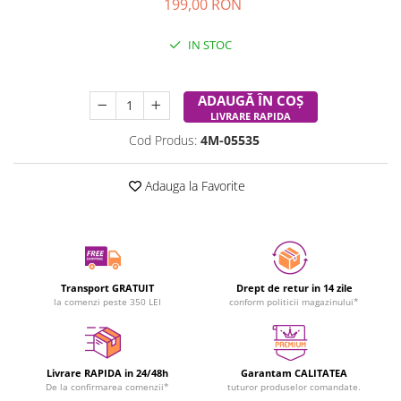
199,00 RON
IN STOC
Durata de livrare:
24-48 ore
ADAUGĂ ÎN COȘ
LIVRARE RAPIDA
Cod Produs:
4M-05535
Adauga la Favorite
Transport GRATUIT
Drept de retur in 14 zile
la comenzi peste 350 LEI
conform politicii magazinului*
Livrare RAPIDA in 24/48h
Garantam CALITATEA
De la confirmarea comenzii*
tuturor produselor comandate.