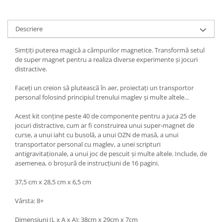
Descriere
Simțiți puterea magică a câmpurilor magnetice. Transformă setul
de super magnet pentru a realiza diverse experimente și jocuri
distractive.
Faceți un creion să plutească în aer, proiectați un transportor
personal folosind principiul trenului maglev și multe altele...
Acest kit conține peste 40 de componente pentru a juca 25 de
jocuri distractive, cum ar fi construirea unui super-magnet de
curse, a unui iaht cu busolă, a unui OZN de masă, a unui
transportator personal cu maglev, a unei scripturi
antigravitaționale, a unui joc de pescuit și multe altele. Include, de
asemenea, o broșură de instrucțiuni de 16 pagini.
37,5 cm x 28,5 cm x 6,5 cm
Vârsta: 8+
Dimensiuni (L x A x A): 38cm x 29cm x 7cm