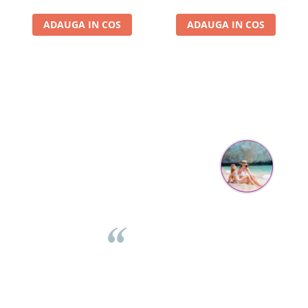
ADAUGA IN COS
ADAUGA IN COS
Parerea clientilor conteaza:
Mihaela Bastea
Buna Elena. Astazi au ajuns jocurile. Fetita mea este super
incantata. Am apucat sa deschidem unul dintre ele momentan.
e
Noi mai aveam un joc de la aceasta firma si stiam ca sunt
i
calitative, de aceea am si avut curaj sa comand atat de multe.