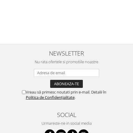
Primul deschis a fost cel cu Scufita rosie. Da, a fost totul ok. Au
r
ajuns repede, dupa cum ai si spus. Cutiile au ajuns cu bine.
e
⭐⭐⭐⭐⭐
NEWSLETTER
Nu rata ofertele si promotiile noastre
Vreau să primesc noutati prin e-mail. Detalii în
Politica de Confidențialitate
.
SOCIAL
Urmareste-ne in social media