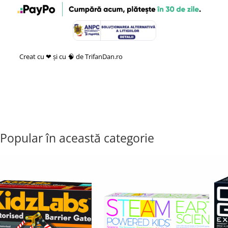
Creat cu ❤ și cu 🧠 de TrifanDan.ro
si
Platforma E-commerce by
Gomag
Popular în această categorie