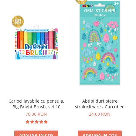
Carioci lavabile cu pensula,
Abtibilduri pietre
Big Bright Brush, set 10
stralucitoare - Curcubee
culori
70,00 RON
24,00 RON
ADAUGA IN COS
ADAUGA IN COS