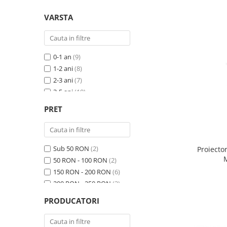
Experimente
Saltele Yoga
Stilouri
Teatru de papusi
Jucarii dentitie
Umbrele
VARSTA
Tempera și acuarele
Jucarii Senzoriale
0-1 an
(9)
1-2 ani
(8)
2-3 ani
(7)
3-5 ani
(10)
5-7 ani
(7)
PRET
7-10 ani
(6)
10 ani+
(1)
Sub 50 RON
(2)
Proiector
M
50 RON - 100 RON
(2)
150 RON - 200 RON
(6)
200 RON - 250 RON
(3)
250 RON - 300 RON
(1)
PRODUCATORI
400 RON - 500 RON
(1)