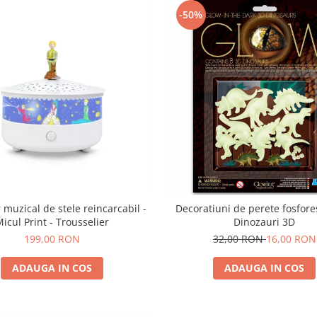
-50%
 muzical de stele reincarcabil -
Decoratiuni de perete fosfore
icul Print - Trousselier
Dinozauri 3D
199,00 RON
32,00 RON
16,00 RON
ADAUGA IN COS
ADAUGA IN COS