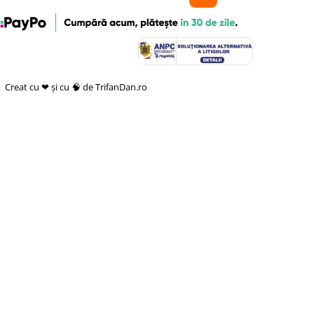
Creat cu ❤ și cu 🧠 de TrifanDan.ro
si
Platforma E-commerce
by Gomag