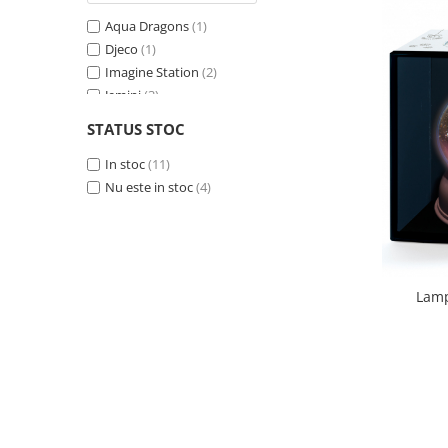
Aqua Dragons
(1)
Djeco
(1)
Imagine Station
(2)
Jemini
(3)
Moulin Roty
(1)
STATUS STOC
The Zoo Family
(3)
Trousselier
In stoc
(11)
(4)
Nu este in stoc
(4)
Lamp