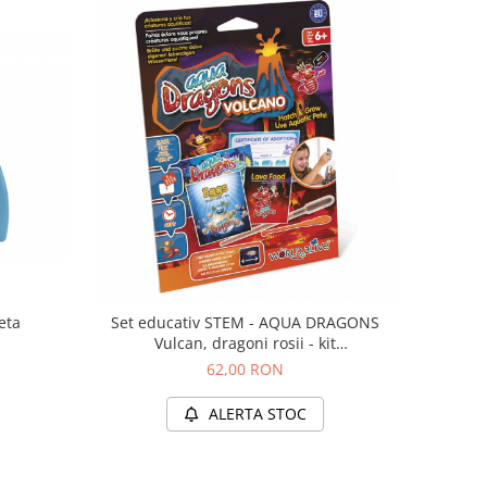
eta
Set educativ STEM - AQUA DRAGONS
Vulcan, dragoni rosii - kit
reumplere/starter
62,00 RON
ALERTA STOC