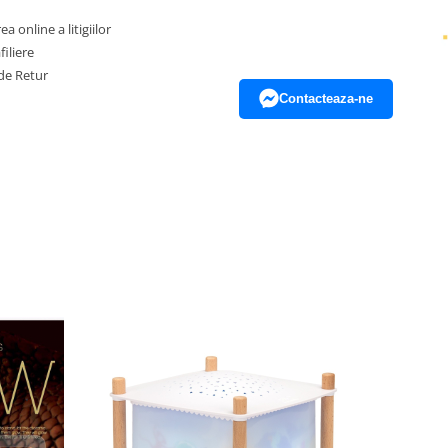
Str. Alexandru cel Bun nr. 24,
Bl. T17A, sc. A, ap. 51, sector
a online a litigiilor
2
iliere
Bucuresti, Bucuresti
de Retur
Contacteaza-ne