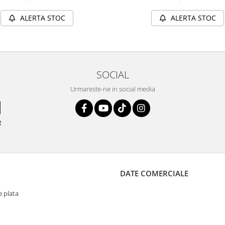
ALERTA STOC
ALERTA STOC
SOCIAL
Urmareste-ne in social media
e
DATE COMERCIALE
 plata
Proiecte si Idei Srl
J40/9563/2018
RO39581359