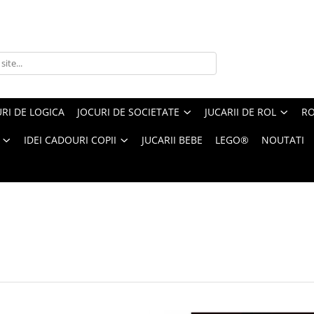
RI DE LOGICA
JOCURI DE SOCIETATE
JUCARII DE ROL
RO
IDEI CADOURI COPII
JUCARII BEBE
LEGO®
NOUTATI
 de veghe
1-
15
din
15
produse