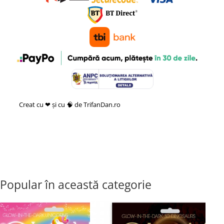
Creat cu ❤ și cu 🧠 de TrifanDan.ro
si
Platforma E-commerce by
Gomag
Popular în această categorie