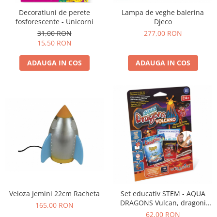
Decoratiuni de perete
Lampa de veghe balerina
fosforescente - Unicorni
Djeco
31,00 RON
277,00 RON
15,50 RON
ADAUGA IN COS
ADAUGA IN COS
Veioza Jemini 22cm Racheta
Set educativ STEM - AQUA
DRAGONS Vulcan, dragoni
165,00 RON
rosii - kit reumplere/starter
62,00 RON