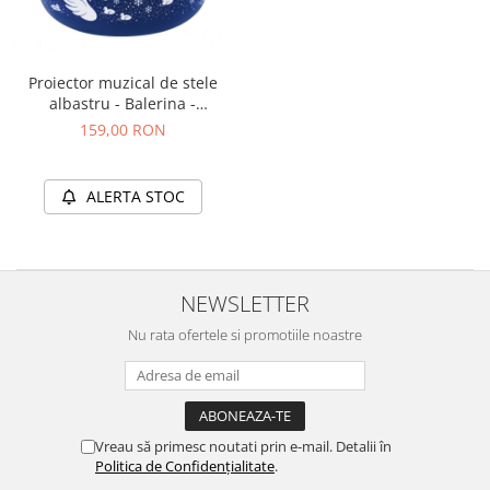
Proiector muzical de stele
albastru - Balerina -
Trousselier
159,00 RON
ALERTA STOC
NEWSLETTER
Nu rata ofertele si promotiile noastre
Vreau să primesc noutati prin e-mail. Detalii în
Politica de Confidențialitate
.