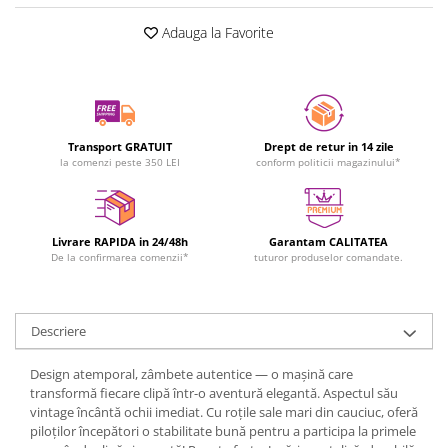
Adauga la Favorite
Transport GRATUIT
Drept de retur in 14 zile
la comenzi peste 350 LEI
conform politicii magazinului*
Livrare RAPIDA in 24/48h
Garantam CALITATEA
De la confirmarea comenzii*
tuturor produselor comandate.
Descriere
Design atemporal, zâmbete autentice — o mașină care
transformă fiecare clipă într-o aventură elegantă. Aspectul său
vintage încântă ochii imediat. Cu roțile sale mari din cauciuc, oferă
piloților începători o stabilitate bună pentru a participa la primele