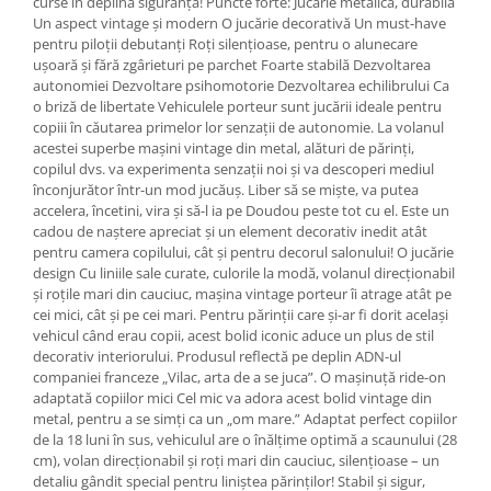
curse în deplină siguranță! Puncte forte: Jucărie metalică, durabilă
Un aspect vintage și modern O jucărie decorativă Un must-have
pentru piloții debutanți Roți silențioase, pentru o alunecare
ușoară și fără zgârieturi pe parchet Foarte stabilă Dezvoltarea
autonomiei Dezvoltare psihomotorie Dezvoltarea echilibrului Ca
o briză de libertate Vehiculele porteur sunt jucării ideale pentru
copiii în căutarea primelor lor senzații de autonomie. La volanul
acestei superbe mașini vintage din metal, alături de părinți,
copilul dvs. va experimenta senzații noi și va descoperi mediul
înconjurător într-un mod jucăuș. Liber să se miște, va putea
accelera, încetini, vira și să-l ia pe Doudou peste tot cu el. Este un
cadou de naștere apreciat și un element decorativ inedit atât
pentru camera copilului, cât și pentru decorul salonului! O jucărie
design Cu liniile sale curate, culorile la modă, volanul direcționabil
și roțile mari din cauciuc, mașina vintage porteur îi atrage atât pe
cei mici, cât și pe cei mari. Pentru părinții care și-ar fi dorit același
vehicul când erau copii, acest bolid iconic aduce un plus de stil
decorativ interiorului. Produsul reflectă pe deplin ADN-ul
companiei franceze „Vilac, arta de a se juca”. O mașinuță ride-on
adaptată copiilor mici Cel mic va adora acest bolid vintage din
metal, pentru a se simți ca un „om mare.” Adaptat perfect copiilor
de la 18 luni în sus, vehiculul are o înălțime optimă a scaunului (28
cm), volan direcționabil și roți mari din cauciuc, silențioase – un
detaliu gândit special pentru liniștea părinților! Stabil și sigur,