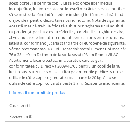
acest porteur îi permite copilului să exploreze liber mediul
înconjurător, în timp ce-și coordonează mișcările. Se va simți liber
să se miște, dobândind încredere în sine și forță musculară, fiind
un joc ideal pentru dezvoltarea psihomotorie. Notă de siguranță:
Această mașină trebuie folosită sub supravegherea unui adult și
cu prudență, pentru a evita căderile și coliziunile. Unghiul de viraj
al volanului este limitat intenționat pentru a preveni răsturnarea
laterală, conformând jucăria standardelor europene de siguranță.
Vârsta recomandată: 18 luni + Material: metal Dimensiuni mașină:
76 x 38 x 40 cm Distanța de la sol la șezut: 28 cm Brand: VILAC
Avertisment: Jucărie testată în laborator, care asigură
conformitatea cu Directiva 2009/48/CE pentru un copil de la 18
luni în sus. ATENȚIE! A nu se utiliza pe drumurile publice. A nu se
utiliza de către copii cu greutatea mai mare de 20 kg. A nu se
utiliza de către copii cu vârsta peste 3 ani. Rezistență insuficientă.
Informatii conformitate produs
Caracteristici
Review-uri
(0)