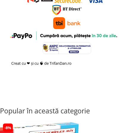
Creat cu ❤ și cu 🧠 de TrifanDan.ro
si
Platforma E-commerce by
Gomag
Popular în această categorie
-8%