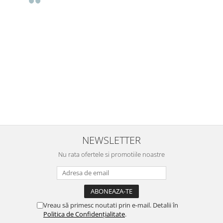
Buna Elena. Astazi au ajuns jocurile. Fetita mea este super
incantata. Am apucat sa deschidem unul dintre ele momentan.
e
Noi mai aveam un joc de la aceasta firma si stiam ca sunt
i
calitative, de aceea am si avut curaj sa comand atat de multe.
Primul deschis a fost cel cu Scufita rosie. Da, a fost totul ok. Au
r
ajuns repede, dupa cum ai si spus. Cutiile au ajuns cu bine.
e
⭐⭐⭐⭐⭐
NEWSLETTER
Nu rata ofertele si promotiile noastre
Vreau să primesc noutati prin e-mail. Detalii în
Politica de Confidențialitate
.