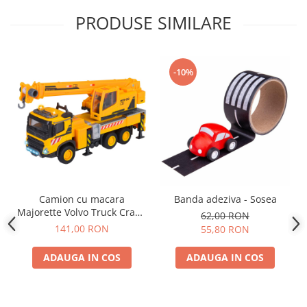
PRODUSE SIMILARE
-10%
Camion cu macara
Banda adeziva - Sosea
Majorette Volvo Truck Crane
62,00 RON
cu lumini si sunete
141,00 RON
55,80 RON
ADAUGA IN COS
ADAUGA IN COS