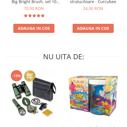
Big Bright Brush, set 10
stralucitoare - Curcubee
culori
70,00 RON
24,00 RON
ADAUGA IN COS
ADAUGA IN COS
NU UITA DE:
-15%