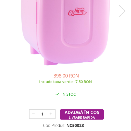
Experimente
Saltele Yoga
Stilouri
Teatru de papusi
Jucarii dentitie
Umbrele
Tempera și acuarele
Jucarii Senzoriale
398,00 RON
Include taxa verde - 7,50 RON
IN STOC
Durata de livrare:
24-48 ore
ADAUGĂ ÎN COȘ
LIVRARE RAPIDA
Cod Produs:
NC50023