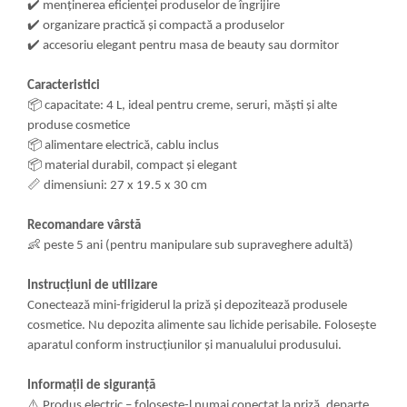
✔️
menținerea eficienței produselor de îngrijire
✔️
organizare practică și compactă a produselor
✔️
accesoriu elegant pentru masa de beauty sau dormitor
Caracteristici
📦
capacitate: 4 L, ideal pentru creme, seruri, măști și alte
produse cosmetice
📦
alimentare electrică, cablu inclus
📦
material durabil, compact și elegant
📏
dimensiuni: 27 x 19.5 x 30 cm
Recomandare vârstă
👶
peste 5 ani (pentru manipulare sub supraveghere adultă)
Instrucțiuni de utilizare
Conectează mini-frigiderul la priză și depozitează produsele
cosmetice. Nu depozita alimente sau lichide perisabile. Folosește
aparatul conform instrucțiunilor și manualului produsului.
Informații de siguranță
⚠️
Produs electric – folosește-l numai conectat la priză, departe