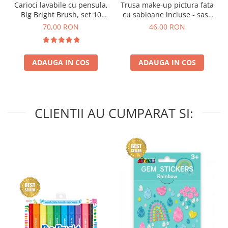
Carioci lavabile cu pensula,
Trusa make-up pictura fata
Big Bright Brush, set 10
cu sabloane incluse - sase
culori
culori non-alergice -
70,00 RON
46,00 RON
curcubeu si stele
ADAUGA IN COS
ADAUGA IN COS
CLIENTII AU CUMPARAT SI: