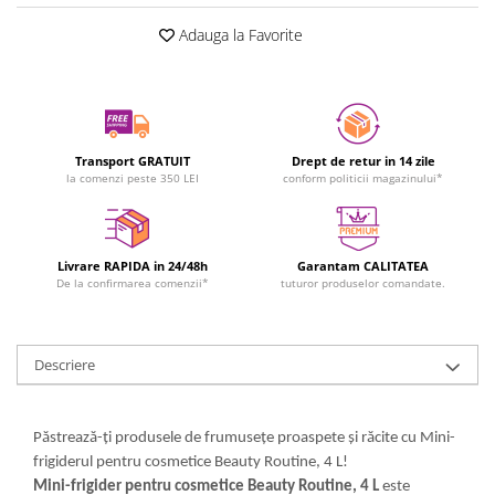
Adauga la Favorite
Transport GRATUIT
Drept de retur in 14 zile
la comenzi peste 350 LEI
conform politicii magazinului*
Livrare RAPIDA in 24/48h
Garantam CALITATEA
De la confirmarea comenzii*
tuturor produselor comandate.
Descriere
Păstrează-ți produsele de frumusețe proaspete și răcite cu Mini-
frigiderul pentru cosmetice Beauty Routine, 4 L!
Mini-frigider pentru cosmetice Beauty Routine, 4 L
este