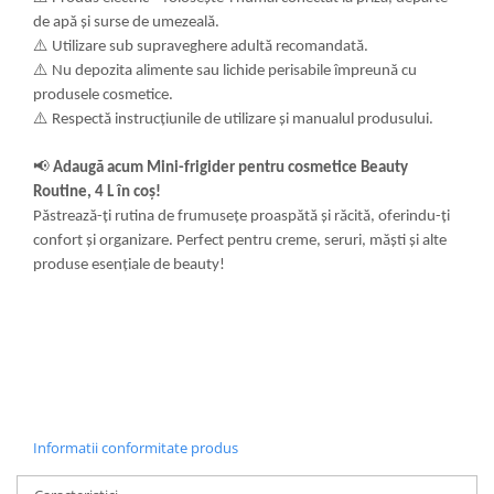
de apă și surse de umezeală.
⚠️
Utilizare sub supraveghere adultă recomandată.
⚠️
Nu depozita alimente sau lichide perisabile împreună cu
produsele cosmetice.
⚠️
Respectă instrucțiunile de utilizare și manualul produsului.
📢
Adaugă acum Mini-frigider pentru cosmetice Beauty
Routine, 4 L în coș!
Păstrează-ți rutina de frumusețe proaspătă și răcită, oferindu-ți
confort și organizare. Perfect pentru creme, seruri, măști și alte
produse esențiale de beauty!
Informatii conformitate produs