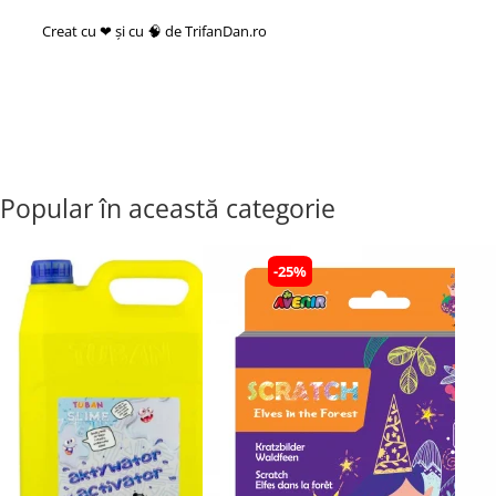
Creat cu ❤ și cu 🧠 de TrifanDan.ro
si
Platforma E-commerce by
Gomag
Popular în această categorie
-25%