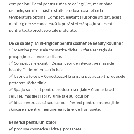
companionul ideal pentru rutina ta de îngrijire, menținând
cremele, serurile, măștile și alte produse cosmetice la
temperatura optimă. Compact, elegant și ușor de utilizat, acest
mini-frigider se conectează la priză și oferă spațiu suficient
pentru toate produsele tale preferate.
De ce să alegi Mini-frigider pentru cosmetice Beauty Routine?
✅
Menține produsele cosmetice răcite – Oferă senzația de
prospețime la fiecare aplicare.
✅
Compact și elegant – Design ușor de integrat pe masa de
beauty, în dormitor sau în baie.
✅
Ușor de folosit – Conectează-l la priză și păstrează-ți produsele
preferate răcite zilnic.
✅
Spațiu suficient pentru produse esențiale – Crema de ochi,
serurile, măștile și spray-urile tale au locul lor.
✅
Ideal pentru acasă sau cadou – Perfect pentru pasionații de
skincare și pentru menținerea rutinei de frumusețe.
Beneficii pentru utilizator
✔️
produse cosmetice răcite și proaspete