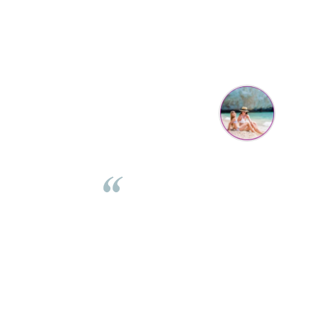
Parerea clientilor conteaza:
Mihaela Bastea
Buna Elena. Astazi au ajuns jocurile. Fetita mea este super
incantata. Am apucat sa deschidem unul dintre ele momentan.
e
Noi mai aveam un joc de la aceasta firma si stiam ca sunt
i
calitative, de aceea am si avut curaj sa comand atat de multe.
Primul deschis a fost cel cu Scufita rosie. Da, a fost totul ok. Au
r
ajuns repede, dupa cum ai si spus. Cutiile au ajuns cu bine.
e
⭐⭐⭐⭐⭐