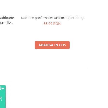
Radiere parfumate: Unicorni (Set de 5)
Cre
 sabloane
e - flori
35,00 RON
ADAUGA IN COS