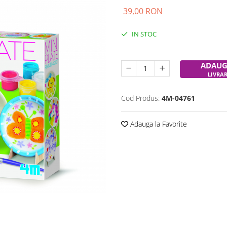
39,00 RON
IN STOC
Durata de livrare:
24-48 ore
ADAUG
LIVRA
Cod Produs:
4M-04761
Adauga la Favorite