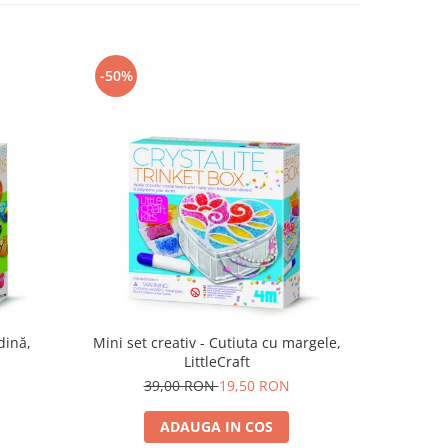
-50%
dină,
Mini set creativ - Cutiuta cu margele,
LittleCraft
39,00 RON
19,50 RON
ADAUGA IN COS