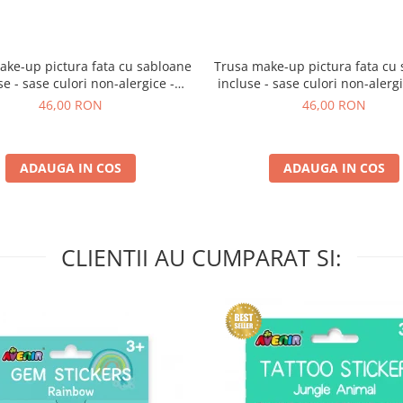
ake-up pictura fata cu sabloane
Trusa make-up pictura fata cu
se - sase culori non-alergice -
incluse - sase culori non-alergic
curcubeu si stele
si fluturi
46,00 RON
46,00 RON
ADAUGA IN COS
ADAUGA IN COS
CLIENTII AU CUMPARAT SI: