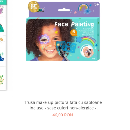
Trusa make-up pictura fata cu sabloane
a
incluse - sase culori non-alergice -
curcubeu si stele
46,00 RON