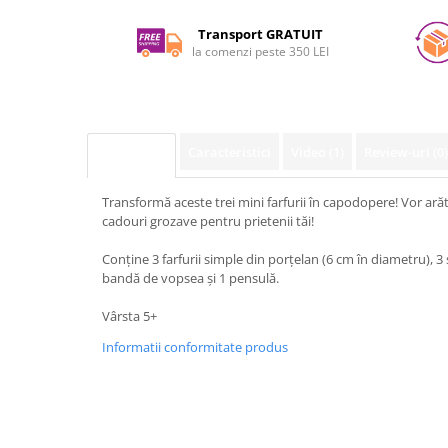
pe
Facebook
Transport GRATUIT
la comenzi peste 350 LEI
Caracteristici
Video
(1)
Review-uri
(0)
Descriere
Transformă aceste trei mini farfurii în capodopere! Vor arăt
cadouri grozave pentru prietenii tăi!
Conține 3 farfurii simple din porțelan (6 cm în diametru), 3
bandă de vopsea și 1 pensulă.
Vârsta 5+
Informatii conformitate produs