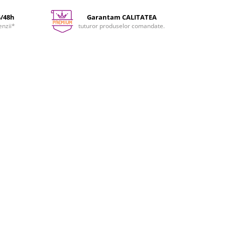
4/48h
Garantam CALITATEA
enzii*
tuturor produselor comandate.