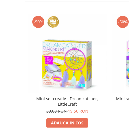
-50%
-50%
Mini set creativ - Dreamcatcher,
Mini se
LittleCraft
39,00 RON
19,50 RON
ADAUGA IN COS