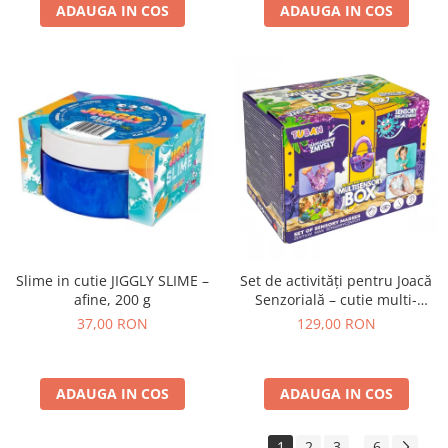
ADAUGA IN COS
ADAUGA IN COS
Slime in cutie JIGGLY SLIME –
Set de activități pentru Joacă
afine, 200 g
Senzorială – cutie multi-
senzorială
37,00 RON
129,00 RON
ADAUGA IN COS
ADAUGA IN COS
1
2
3
6
...