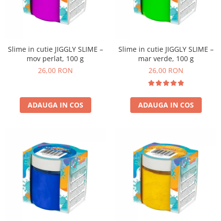
Experimente
Saltele Yoga
Stilouri
Teatru de papusi
Jucarii dentitie
Umbrele
Tempera și acuarele
Jucarii Senzoriale
Slime in cutie JIGGLY SLIME –
Slime in cutie JIGGLY SLIME –
mov perlat, 100 g
mar verde, 100 g
26,00 RON
26,00 RON
ADAUGA IN COS
ADAUGA IN COS