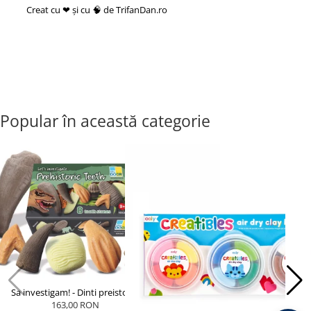
Creat cu ❤ și cu 🧠 de TrifanDan.ro
si
Platforma E-commerce by
Gomag
Popular în această categorie
Sa investigam! - Dinti preistorici
163,00 RON